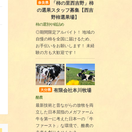
「柿の里西吉野」柿
奈良県
の選果スタッフ募集【西吉
野柿選果場】
柿の選別や箱詰め
◎期間限定アルバイト！ 地域の
自慢の柿を全国に届けるため、
お手伝いをお願いします！ 未経
験の方も大歓迎です！
有限会社本川牧場
大分県
酪農
最新技術と昔ながらの放牧を両
立した日本屈指のメガファーム
牛を第一に考えた日本一の「牛
ファースト」な環境で、酪農の