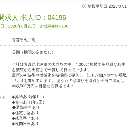
情報更新日 2026/07/1
求人 求人ID：04196
：2026年8月21日 お仕事ID:04196
青森県七戸町
長期（期間の定めなし）
当社は青森県七戸町の大自然の中、4,000頭規模で高品質な和牛
を繁殖から出荷まで一貫して行っています。
最新のAI技術や機械化を積極的に導入し、誰もが働きやすい環境
づくりを進めています。 あなたの頑張りを待遇と手当で還元し
年収500万円を目指せる職場です！
◆昇給あり(年1回)
ント
◆賞与あり(年2回）
◆通勤手当あり
◆住宅手当あり
◆残業手当あり
◆夜間日当あり