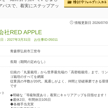
アパスで、着実にステップアッ
情報更新日 2026/07/0
社RED APPLE
：2027年3月31日 お仕事ID:05011
青森県弘前市三世寺
長期（期間の定めなし）
伝統の「丸葉栽培」から世界最先端の「高密植栽培」まで、リン
ゴ栽培のすべてを網羅
従業員の半数が20代。風通しがよく、仲間と切磋琢磨できる環
です
ント
◆明確な「等級制度あり」着実にキャリアアップを目指せます！
◆週休2日、年間休日105日
◆各種手当充実