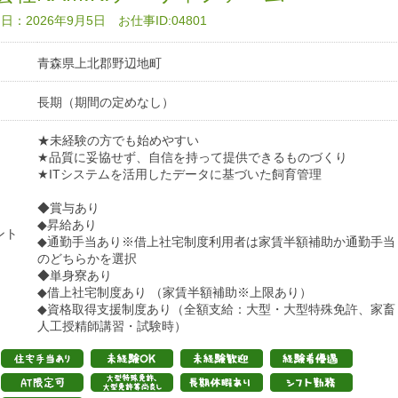
：2026年9月5日 お仕事ID:04801
青森県上北郡野辺地町
長期（期間の定めなし）
★未経験の方でも始めやすい
★品質に妥協せず、自信を持って提供できるものづくり
★ITシステムを活用したデータに基づいた飼育管理
◆賞与あり
◆昇給あり
ント
◆通勤手当あり※借上社宅制度利用者は家賃半額補助か通勤手当
のどちらかを選択
◆単身寮あり
◆借上社宅制度あり （家賃半額補助※上限あり）
◆資格取得支援制度あり（全額支給：大型・大型特殊免許、家畜
人工授精師講習・試験時）