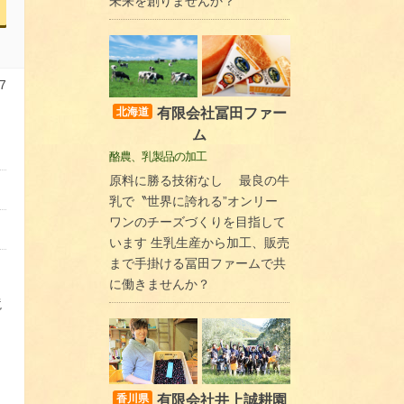
未来を創りませんか？
7
有限会社冨田ファー
北海道
ム
酪農、乳製品の加工
原料に勝る技術なし 最良の牛
乳で〝世界に誇れる”オンリー
ワンのチーズづくりを目指して
います 生乳生産から加工、販売
まで手掛ける冨田ファームで共
に働きませんか？
境
有限会社井上誠耕園
香川県