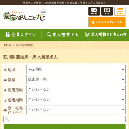
農業求人や農業への転職情報が満載！新規就農を希望する方も大歓迎！
HOME
>
求人情報検索
石川県 競走馬・馬 の農業求人
地域
業種
雇用形態
雇用期間
寮・社宅・
住宅手当