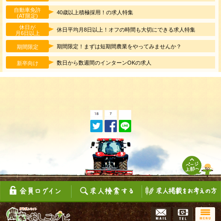
自動車免許
40歳以上積極採用！の求人特集
(AT限定)
休日が
休日平均月8日以上！オフの時間も大切にできる求人特集
月6日以上
期間限定！まずは短期間農業をやってみませんか？
期間限定
数日から数週間のインターンOKの求人
新卒向け