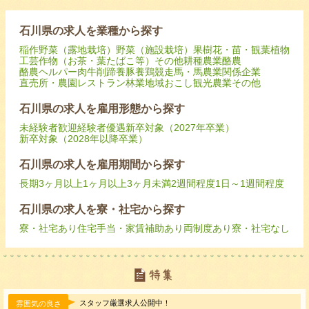
石川県の求人を業種から探す
稲作
野菜（露地栽培）
野菜（施設栽培）
果樹
花・苗・観葉植物
工芸作物（お茶・葉たばこ等）
その他耕種農業
酪農
酪農ヘルパー
肉牛
削蹄
養豚
養鶏
競走馬・馬
農業関係企業
直売所・農園レストラン
林業
地域おこし
観光農業
その他
石川県の求人を雇用形態から探す
未経験者歓迎
経験者優遇
新卒対象（2027年卒業）
新卒対象（2028年以降卒業）
石川県の求人を雇用期間から探す
長期
3ヶ月以上
1ヶ月以上3ヶ月未満
2週間程度
1日～1週間程度
石川県の求人を寮・社宅から探す
寮・社宅あり
住宅手当・家賃補助あり
両制度あり
寮・社宅なし
スタッフ厳選求人公開中！
雰囲気の良さ