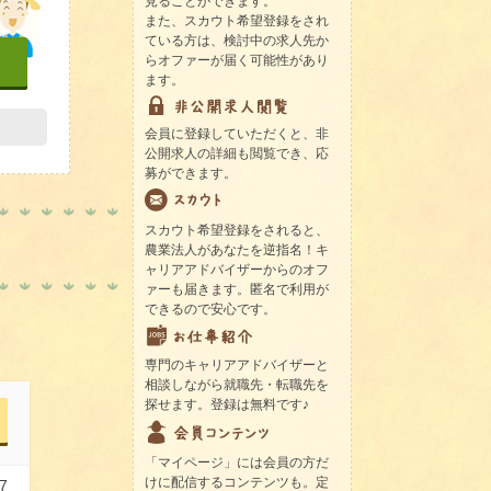
見ることができます。
また、スカウト希望登録をされ
ている方は、検討中の求人先か
らオファーが届く可能性があり
ます。
会員に登録していただくと、非
公開求人の詳細も閲覧でき、応
募ができます。
スカウト希望登録をされると、
農業法人があなたを逆指名！キ
ャリアアドバイザーからのオフ
ァーも届きます。匿名で利用が
できるので安心です。
専門のキャリアアドバイザーと
相談しながら就職先・転職先を
探せます。登録は無料です♪
「マイページ」には会員の方だ
けに配信するコンテンツも。定
7