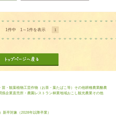
1件中 1～1件を表示
1
・苗・観葉植物
工芸作物（お茶・葉たばこ等）
その他耕種農業
酪農
関係企業
直売所・農園レストラン
林業
地域おこし
観光農業
その他
）
新卒対象（2028年以降卒業）