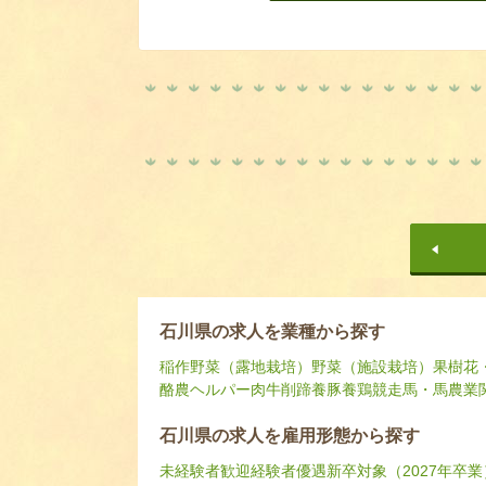
石川県の求人を業種から探す
稲作
野菜（露地栽培）
野菜（施設栽培）
果樹
花
酪農ヘルパー
肉牛
削蹄
養豚
養鶏
競走馬・馬
農業
石川県の求人を雇用形態から探す
未経験者歓迎
経験者優遇
新卒対象（2027年卒業