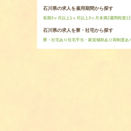
石川県の求人を雇用期間から探す
長期
3ヶ月以上
1ヶ月以上3ヶ月未満
2週間程度
1
石川県の求人を寮・社宅から探す
寮・社宅あり
住宅手当・家賃補助あり
両制度あ