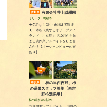
有限会社井上誠耕園
香川県
オリーブ・柑橘等
★免許なしOK・未経験者歓迎
★日本を代表するオリーブアイ
ランド「小豆島」で10月から始
まる農作業アルバイトをしませ
んか？【オーシャンビューの寮
あり】
「柿の里西吉野」柿
奈良県
の選果スタッフ募集【西吉
野柿選果場】
柿の選別や箱詰め
◎期間限定アルバイト！ 地域の