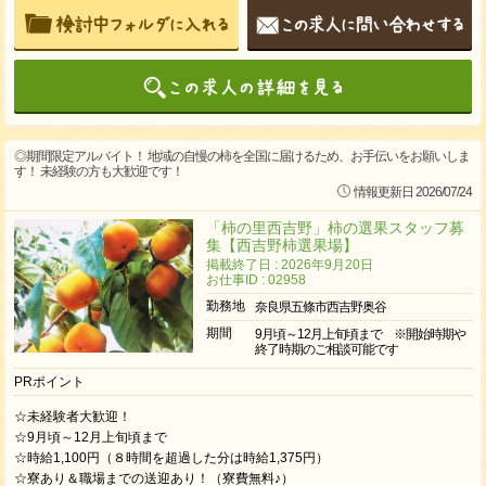
◎期間限定アルバイト！ 地域の自慢の柿を全国に届けるため、お手伝いをお願いしま
す！ 未経験の方も大歓迎です！
情報更新日 2026/07/24
「柿の里西吉野」柿の選果スタッフ募
集【西吉野柿選果場】
掲載終了日 : 2026年9月20日
お仕事ID : 02958
勤務地
奈良県五條市西吉野奥谷
期間
9月頃～12月上旬頃まで ※開始時期や
終了時期のご相談可能です
PRポイント
☆未経験者大歓迎！
☆9月頃～12月上旬頃まで
☆時給1,100円（８時間を超過した分は時給1,375円）
☆寮あり＆職場までの送迎あり！（寮費無料♪）