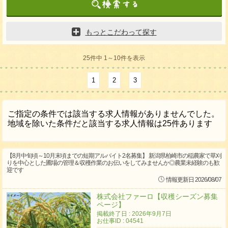
もっとこだわって探す
25件中 1～10件を表示
1
2
3
ご指定の条件では該当する求人情報がありませんでした。
地域を除いた条件だと該当する求人情報は25件あります
【8月中旬頃～10月末頃までの短期アルバイト2名募集】 新潟県柏崎市の稲農家で草刈
りを中心とした圃場の管理＆収穫作業のお伝いをしてみませんか◎農業未経験のも歓
迎です
情報更新日 2026/08/07
株式会社ファーロ【収穫シーズン募集
ページ】
掲載終了日 : 2026年9月7日
お仕事ID : 04541