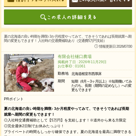
夏の北海道の良い時期を満喫♪ 3か月程度やってみて、できそうであれば長期就業へ期
間の変更もできます！ 入社時の交通費補助あり（交通費5万円支給）
情報更新日 2026/07/30
有限会社樋口農場
掲載終了日 : 2026年11月29日
お仕事ID : 01061
勤務地
北海道根室市西厚床
期間
短期（8月～3ヶ月以上）※短期働いてみ
たのち、長期（期間の定めなし）への変
更もできます
PRポイント
夏の北海道の良い時期を満喫♪ 3か月程度やってみて、できそうであれば長期
就業へ期間の変更もできます！
◎入社時交通費補助として【5万円】を支給します！※道外から来る方限定
◎完全週休2日制でお休みたっぷり！
プライベートの時間もしっかり確保できます。夏の北海道を最高に満喫できる