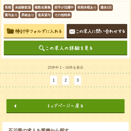
長期
未経験歓迎
複数名募集
若手が活躍中
長期休暇あり
週休2日
賞与あり
昇給あり
道具貸与
その他特典
25件中 1～10件を表示
1
2
3
石川県の求人を業種から探す