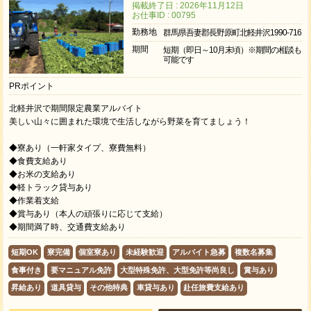
掲載終了日 : 2026年11月12日
お仕事ID : 00795
勤務地
群馬県吾妻郡長野原町北軽井沢1990-716
期間
短期（即日～10月末頃）※期間の相談も
可能です
PRポイント
北軽井沢で期間限定農業アルバイト
美しい山々に囲まれた環境で生活しながら野菜を育てましょう！
◆寮あり（一軒家タイプ、寮費無料）
◆食費支給あり
◆お米の支給あり
◆軽トラック貸与あり
◆作業着支給
◆賞与あり（本人の頑張りに応じて支給）
◆期間満了時、交通費支給あり
短期OK
寮完備
個室寮あり
未経験歓迎
アルバイト急募
複数名募集
食事付き
要マニュアル免許
大型特殊免許、大型免許等尚良し
賞与あり
昇給あり
道具貸与
その他特典
車貸与あり
赴任旅費支給あり