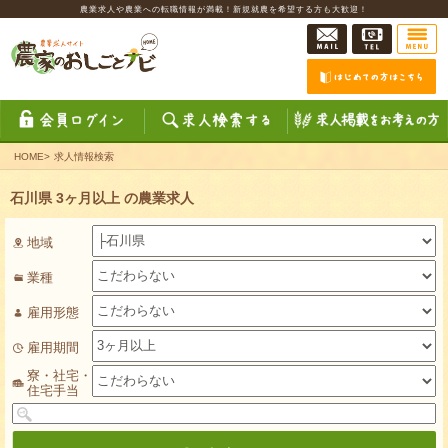
農業求人や農業への転職情報が満載！新規就農を希望する方も大歓迎！
HOME
>
求人情報検索
石川県 3ヶ月以上 の農業求人
地域
業種
雇用形態
雇用期間
寮・社宅・
住宅手当