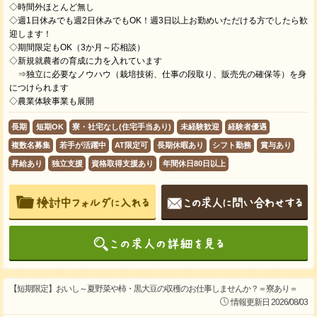
◇時間外ほとんど無し
◇週1日休みでも週2日休みでもOK！週3日以上お勤めいただける方でしたら歓
迎します！
◇期間限定もOK（3か月～応相談）
◇新規就農者の育成に力を入れています
⇒独立に必要なノウハウ（栽培技術、仕事の段取り、販売先の確保等）を身
につけられます
◇農業体験事業も展開
長期
短期OK
寮・社宅なし(住宅手当あり)
未経験歓迎
経験者優遇
複数名募集
若手が活躍中
AT限定可
長期休暇あり
シフト勤務
賞与あり
昇給あり
独立支援
資格取得支援あり
年間休日80日以上
【短期限定】おいし～夏野菜や柿・黒大豆の収穫のお仕事しませんか？＝寮あり＝
情報更新日 2026/08/03