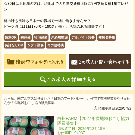
☆30日以上勤務の方は、現地までの片道交通費上限2万円支給＆柿1箱プレゼ
ント
柿の味も風味も日本一の職場で一緒に働きませんか？
ピーク時には1日170名～180名が働く、活気のある職場です！
短期OK
寮完備
社宅完備
未経験歓迎
アルバイト急募
複数名募集
免許なしOK
シフト勤務
その他特典
八ヶ岳、南アルプスに挟まれた「日本のフードバレー」北杜市で有機農業をやりませ
んか？ ◎地域おこし協力隊員募集
情報更新日 2026/07/22
白州FARM【2027年度地域おこし協力
隊員募集】
掲載終了日 : 2026年12月18日
お仕事ID : 04937