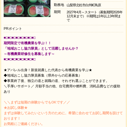
勤務地
山梨県北杜市白州町鳥原
期間
2027年4月～スタート（募集期間2026年
12月末まで） ※期間は1年以上3年間ま
で
PRポイント
■□■□■□■□■□■□■□■□
期間限定で有機農業を学ぶ！！
「地域おこし協力隊員」として活躍しませんか？
～有機農業研修生を募集します～
■□■□■□■□■□■□■□■□
★アパレル出身！新規就農した代表から有機農業を学ぶ★
◆地域おこし協力隊員募集（県外からの応募募集）
◆事業終了後、独立の道と就職の道、それぞれ選ぶことができます。
＼手厚いサポート／ 月額手当の他、住宅費用や燃料費、消耗品費などの援助
あり
＼＼まずは短期の体験からでもOKです／／
★お試し体験★
まずは体験してみたいという方のために、希望に合わせてお試し期間を設けて
おります！
お気軽にご連絡ください。