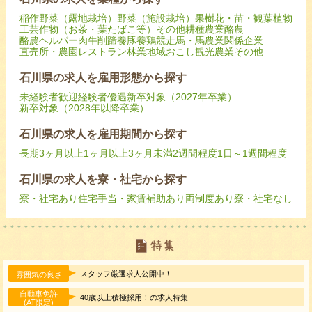
稲作
野菜（露地栽培）
野菜（施設栽培）
果樹
花・苗・観葉植物
工芸作物（お茶・葉たばこ等）
その他耕種農業
酪農
酪農ヘルパー
肉牛
削蹄
養豚
養鶏
競走馬・馬
農業関係企業
直売所・農園レストラン
林業
地域おこし
観光農業
その他
石川県の求人を雇用形態から探す
未経験者歓迎
経験者優遇
新卒対象（2027年卒業）
新卒対象（2028年以降卒業）
石川県の求人を雇用期間から探す
長期
3ヶ月以上
1ヶ月以上3ヶ月未満
2週間程度
1日～1週間程度
石川県の求人を寮・社宅から探す
寮・社宅あり
住宅手当・家賃補助あり
両制度あり
寮・社宅なし
スタッフ厳選求人公開中！
雰囲気の良さ
自動車免許
40歳以上積極採用！の求人特集
(AT限定)