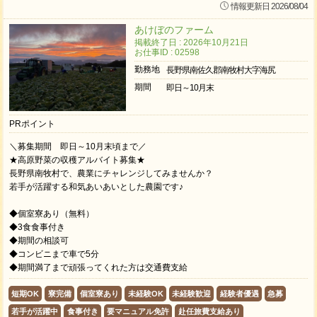
情報更新日 2026/08/04
あけぼのファーム
掲載終了日 : 2026年10月21日
お仕事ID : 02598
勤務地
長野県南佐久郡南牧村大字海尻
期間
即日～10月末
PRポイント
＼募集期間 即日～10月末頃まで／
★高原野菜の収穫アルバイト募集★
長野県南牧村で、農業にチャレンジしてみませんか？
若手が活躍する和気あいあいとした農園です♪
◆個室寮あり（無料）
◆3食食事付き
◆期間の相談可
◆コンビニまで車で5分
◆期間満了まで頑張ってくれた方は交通費支給
短期OK
寮完備
個室寮あり
未経験OK
未経験歓迎
経験者優遇
急募
若手が活躍中
食事付き
要マニュアル免許
赴任旅費支給あり