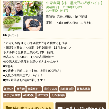
中家農園【柿・黒大豆の収穫バイト】
掲載終了日 : 2026年12月21日
お仕事ID : 04873
勤務地
和歌山県紀の川市下鞆渕
期間
短期（9月20日頃～12月上旬）
PRポイント
これから旬を迎える柿や黒大豆を収穫するお仕事
＼限定5名募集／＼短期（9月20日頃～12月上旬）／
ホタル舞う里和歌山県紀の川市「鞆渕」
標高300～400mの山あいの高原地域で、
柿や黒大豆の収穫をお願いできませんか？
■寮あり
■交通費（距離により支給、上限8,000円/月）
■人気の期間限定アルバイト！
■独立希望者も相談に乗ります！
短期OK
寮完備
個室寮あり
宿泊先あり
未経験歓迎
複数名募集
若手が活躍中
AT限定可
独立支援
その他特典