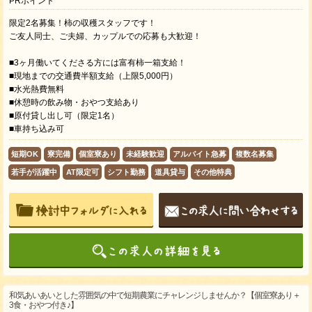
PRポイント
限定2名募集！柿の収穫スタッフです！
ご友人同士、ご夫婦、カップルでの応募も大歓迎！
■3ヶ月働いてくださる方には富有柿一箱支給！
■現地までの交通費半額支給（上限5,000円）
■水光熱費無料
■休憩時の飲み物・おやつ支給あり
■原付貸し出し可（限定1名）
■車持ち込み可
短期OK
寮完備
個室寮あり
未経験歓迎
アルバイト急募
複数名募集
若手が活躍中
AT限定可
シフト勤務
道具貸与
その他特典
和気あいあいとした雰囲気の中で短期農業にチャレンジしませんか？【個室寮あり＋
3食・おやつ付き♪】