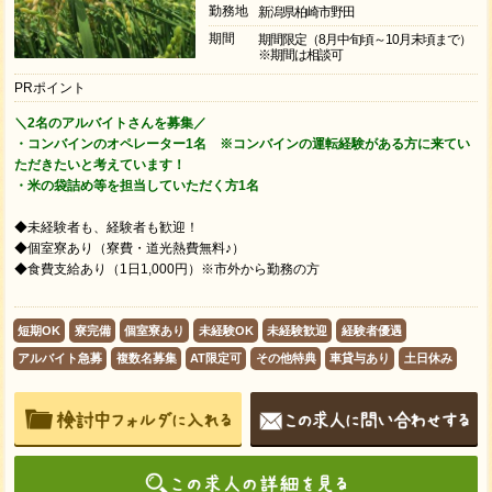
勤務地
新潟県柏崎市野田
期間
期間限定（8月中旬頃～10月末頃まで）
※期間は相談可
PRポイント
＼2名のアルバイトさんを募集／
・コンバインのオペレーター1名 ※コンバインの運転経験がある方に来てい
ただきたいと考えています！
・米の袋詰め等を担当していただく方1名
◆未経験者も、経験者も歓迎！
◆個室寮あり（寮費・道光熱費無料♪）
◆食費支給あり（1日1,000円）※市外から勤務の方
短期OK
寮完備
個室寮あり
未経験OK
未経験歓迎
経験者優遇
アルバイト急募
複数名募集
AT限定可
その他特典
車貸与あり
土日休み