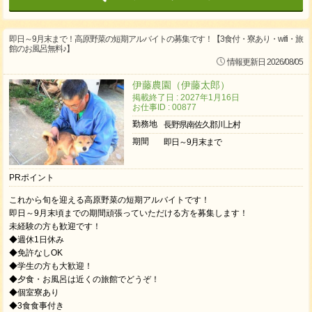
即日～9月末まで！高原野菜の短期アルバイトの募集です！【3食付・寮あり・wifi・旅
館のお風呂無料♪】
情報更新日 2026/08/05
伊藤農園（伊藤太郎）
掲載終了日 : 2027年1月16日
お仕事ID : 00877
勤務地
長野県南佐久郡川上村
期間
即日～9月末まで
PRポイント
これから旬を迎える高原野菜の短期アルバイトです！
即日～9月末頃までの期間頑張っていただける方を募集します！
未経験の方も歓迎です！
◆週休1日休み
◆免許なしOK
◆学生の方も大歓迎！
◆夕食・お風呂は近くの旅館でどうぞ！
◆個室寮あり
◆3食食事付き