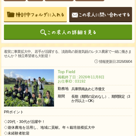
着実に事業拡大中。 若手が活躍する、淡路島の新進気鋭のレタス農家で一緒に働きま
せんか？ 独立希望者も大歓迎！
情報更新日 2026/08/04
Top Field
掲載終了日 : 2026年11月8日
お仕事ID : 03192
勤務地
兵庫県南あわじ市倭文
期間
長期（期間の定めなし）、期間限定（3
か月以上～OK）
PRポイント
◇20代・30代が活躍中！
◇遊休農地を活用し、地域に貢献。年々栽培規模拡大中
◇未経験者歓迎