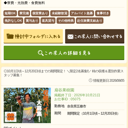
◆寮費・光熱費・食費無料
短期OK
寮完備
個室寮あり
未経験歓迎
アルバイト急募
食事付き
免許なしOK
賞与あり
道具貸与
その他特典
赴任旅費支給あり
◎10月1日頃～12月20日頃までの期間限定！ ＼限定2名募集!!／ 柿の収穫＆選別作業ス
タッフ募集！
情報更新日 2026/08/05
扇谷果樹園
掲載終了日 : 2026年10月21日
お仕事ID : 05075
勤務地
奈良県五條市
期間
期間限定（10月1日頃～12月20日頃）