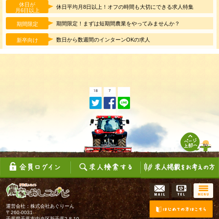
休日が
休日平均月8日以上！オフの時間も大切にできる求人特集
月6日以上
期間限定！まずは短期間農業をやってみませんか？
期間限定
数日から数週間のインターンOKの求人
新卒向け
運営会社：株式会社あぐりーん
〒260-0031
千葉県千葉市中央区新千葉2-8-10