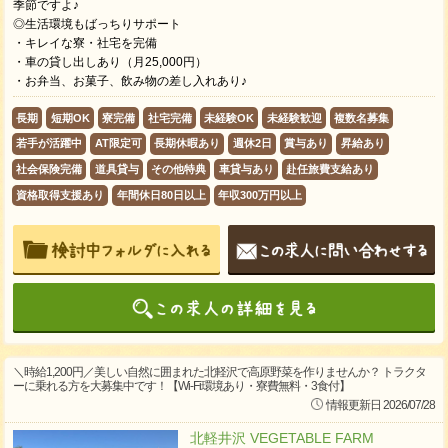
季節ですよ♪
◎生活環境もばっちりサポート
・キレイな寮・社宅を完備
・車の貸し出しあり（月25,000円）
・お弁当、お菓子、飲み物の差し入れあり♪
長期
短期OK
寮完備
社宅完備
未経験OK
未経験歓迎
複数名募集
若手が活躍中
AT限定可
長期休暇あり
週休2日
賞与あり
昇給あり
社会保険完備
道具貸与
その他特典
車貸与あり
赴任旅費支給あり
資格取得支援あり
年間休日80日以上
年収300万円以上
＼時給1,200円／美しい自然に囲まれた北軽沢で高原野菜を作りませんか？ トラクタ
ーに乗れる方を大募集中です！【Wi-Fi環境あり・寮費無料・3食付】
情報更新日 2026/07/28
北軽井沢 VEGETABLE FARM