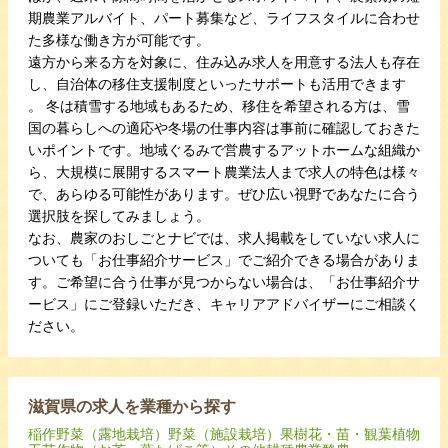
期農業アルバイト、パート募集など、ライフスタイルに合わせ
た多様な働き方が可能です。
遠方から来る方を対象に、住み込み求人を用意する法人も存在
し、自治体の移住支援制度といったサポートも活用できます
。 冬は積雪する地域もあるため、移住を希望される方は、雪
国の暮らしへの適応や冬場の仕事内容は事前に確認しておきた
いポイントです。地域ぐるみで営農するアットホームな組織か
ら、大規模に展開するスマート農業法人まで求人の特色は様々
で、あらゆる可能性があります。ぜひ広い視野であなたに合う
選択肢を探してみましょう。
なお、農家のおしごとナビでは、求人掲載をしていない求人に
ついても「お仕事紹介サービス」でご紹介できる場合がありま
す。ご希望に合う仕事が見つからない場合は、「お仕事紹介サ
ービス」にご登録いただき、キャリアアドバイザーにご相談く
ださい。
滋賀県の求人を業種から探す
稲作
野菜（露地栽培）
野菜（施設栽培）
果樹
花・苗・観葉植物