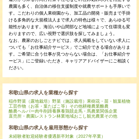
農園も多く、自治体の移住支援制度や就農サポートも手厚いで
す。こだわりの個人果樹園から、加工品の開発・販売まで手掛
ける多角的な大規模法人まで求人の特色は様々で、あらゆる可
能性があります。海沿いや山間部など地域によって住環境も変
わりますので、広い視野で選択肢を探してみましょう。
なお、農家のおしごとナビでは、求人掲載をしていない求人に
ついても「お仕事紹介サービス」でご紹介できる場合がありま
す。ご希望に合う仕事が見つからない場合は、「お仕事紹介サ
ービス」にご登録いただき、キャリアアドバイザーにご相談く
ださい。
和歌山県の求人を業種から探す
稲作
野菜（露地栽培）
野菜（施設栽培）
果樹
花・苗・観葉植物
工芸作物（お茶・葉たばこ等）
その他耕種農業
酪農
酪農ヘルパー
肉牛
削蹄
養豚
養鶏
競走馬・馬
農業関係企業
直売所・農園レストラン
林業
地域おこし
観光農業
その他
和歌山県の求人を雇用形態から探す
未経験者歓迎
経験者優遇
新卒対象（2027年卒業）