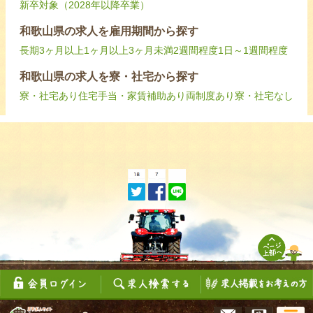
新卒対象（2028年以降卒業）
和歌山県の求人を雇用期間から探す
長期
3ヶ月以上
1ヶ月以上3ヶ月未満
2週間程度
1日～1週間程度
和歌山県の求人を寮・社宅から探す
寮・社宅あり
住宅手当・家賃補助あり
両制度あり
寮・社宅なし