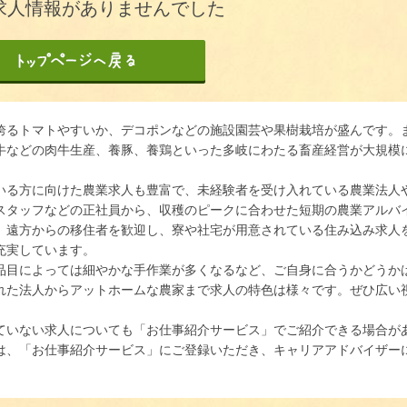
求人情報がありませんでした
誇るトマトやすいか、デコポンなどの施設園芸や果樹栽培が盛んです。
牛などの肉牛生産、養豚、養鶏といった多岐にわたる畜産経営が大規模
いる方に向けた農業求人も豊富で、未経験者を受け入れている農業法人
スタッフなどの正社員から、収穫のピークに合わせた短期の農業アルバ
。遠方からの移住者を歓迎し、寮や社宅が用意されている住み込み求人
充実しています。
品目によっては細やかな手作業が多くなるなど、ご自身に合うかどうか
れた法人からアットホームな農家まで求人の特色は様々です。ぜひ広い
ていない求人についても「お仕事紹介サービス」でご紹介できる場合が
は、「お仕事紹介サービス」にご登録いただき、キャリアアドバイザー