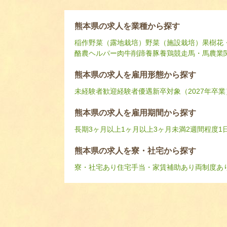
熊本県の求人を業種から探す
稲作
野菜（露地栽培）
野菜（施設栽培）
果樹
花
酪農ヘルパー
肉牛
削蹄
養豚
養鶏
競走馬・馬
農業
熊本県の求人を雇用形態から探す
未経験者歓迎
経験者優遇
新卒対象（2027年卒業
熊本県の求人を雇用期間から探す
長期
3ヶ月以上
1ヶ月以上3ヶ月未満
2週間程度
1
熊本県の求人を寮・社宅から探す
寮・社宅あり
住宅手当・家賃補助あり
両制度あ