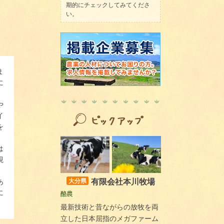
期的にチェックしてみてくださ
い。
ま
に
や
イ
を
は
視
有限会社本川牧場
大分県
あ
に
酪農
最新技術と昔ながらの放牧を両
立した日本屈指のメガファーム