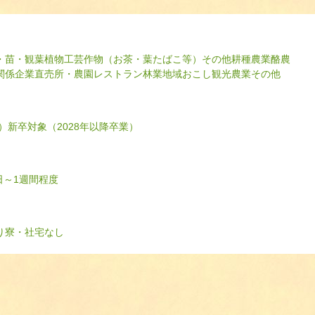
・苗・観葉植物
工芸作物（お茶・葉たばこ等）
その他耕種農業
酪農
関係企業
直売所・農園レストラン
林業
地域おこし
観光農業
その他
）
新卒対象（2028年以降卒業）
日～1週間程度
り
寮・社宅なし