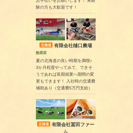
お手伝いをお願いします！ 未経
験の方も大歓迎です！
有限会社樋口農場
北海道
酪農業
夏の北海道の良い時期を満喫♪
3か月程度やってみて、できそ
うであれば長期就業へ期間の変
更もできます！ 入社時の交通費
補助あり（交通費5万円支給）
有限会社冨田ファー
北海道
ム