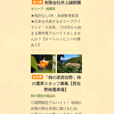
有限会社井上誠耕園
香川県
オリーブ・柑橘等
★免許なしOK・未経験者歓迎
★日本を代表するオリーブアイ
ランド「小豆島」で10月から始
まる農作業アルバイトをしませ
んか？【オーシャンビューの寮
あり】
「柿の里西吉野」柿
奈良県
の選果スタッフ募集【西吉
野柿選果場】
柿の選別や箱詰め
◎期間限定アルバイト！ 地域の
自慢の柿を全国に届けるため、