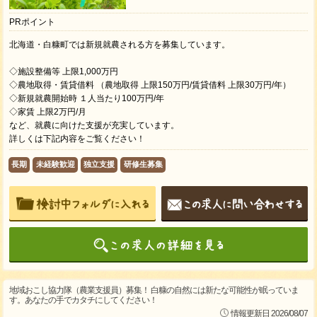
PRポイント
北海道・白糠町では新規就農される方を募集しています。
◇施設整備等 上限1,000万円
◇農地取得・賃貸借料 （農地取得 上限150万円/賃貸借料 上限30万円/年）
◇新規就農開始時 １人当たり100万円/年
◇家賃 上限2万円/月
など、就農に向けた支援が充実しています。
詳しくは下記内容をご覧ください！
長期
未経験歓迎
独立支援
研修生募集
地域おこし協力隊（農業支援員）募集！ 白糠の自然には新たな可能性が眠っていま
す。あなたの手でカタチにしてください！
情報更新日 2026/08/07