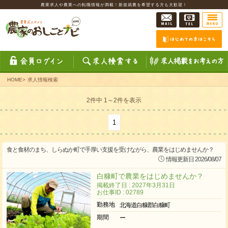
農業求人や農業への転職情報が満載！新規就農を希望する方も大歓迎！
HOME
>
求人情報検索
2件中 1～2件を表示
1
食と食材のまち、しらぬか町で手厚い支援を受けながら、農業をはじめませんか？
情報更新日 2026/08/07
白糠町で農業をはじめませんか？
掲載終了日 : 2027年3月31日
お仕事ID : 02789
勤務地
北海道白糠郡白糠町
期間
ー