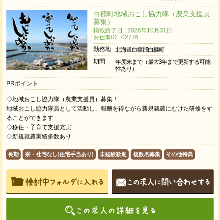
白糠町地域おこし協力隊（農業支援員
募集）
掲載終了日 : 2026年10月31日
お仕事ID : 02776
勤務地
北海道白糠郡白糠町
期間
年度末まで（最大3年まで更新する可能
性あり）
PRポイント
◇地域おこし協力隊（農業支援員）募集！
地域おこし協力隊員として活動し、報酬を得ながら新規就農にむけた研修をす
ることができます
◇移住・子育て支援充実
◇新規就農実績多数あり
長期
寮・社宅なし(住宅手当あり)
未経験歓迎
複数名募集
その他特典