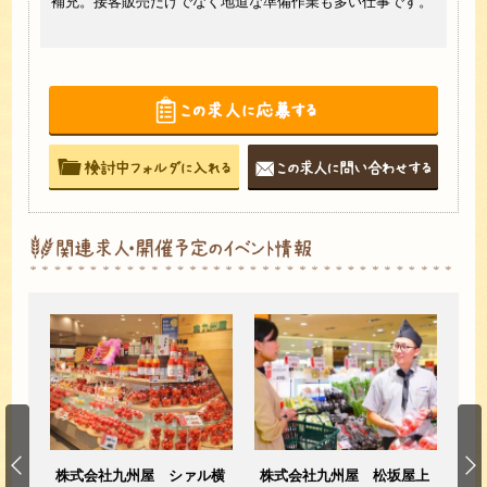
われ
補充。接客販売だけでなく地道な準備作業も多い仕事です。
ネ立
株式会社九州屋 シァル横
株式会社九州屋 松坂屋上
株