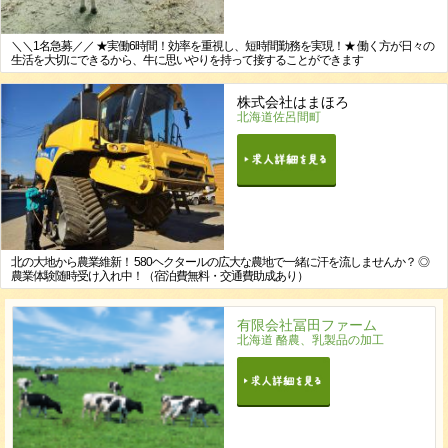
＼＼1名急募／／ ★実働6時間！効率を重視し、短時間勤務を実現！★ 働く方が日々の
生活を大切にできるから、牛に思いやりを持って接することができます
株式会社はまほろ
北海道佐呂間町
北の大地から農業維新！ 580ヘクタールの広大な農地で一緒に汗を流しませんか？ ◎
農業体験随時受け入れ中！（宿泊費無料・交通費助成あり）
有限会社冨田ファーム
北海道 酪農、乳製品の加工