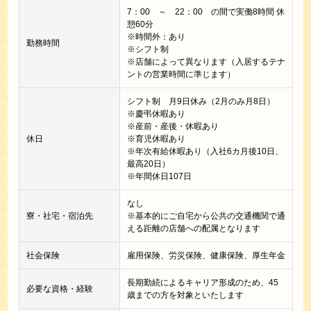
7：00 ～ 22：00 の間で実働8時間 休
憩60分
※時間外：あり
勤務時間
※シフト制
※店舗によって異なります（入居するテナ
ントの営業時間に準じます）
シフト制 月9日休み（2月のみ月8日）
※慶弔休暇あり
※産前・産後・休暇あり
休日
※育児休暇あり
※年次有給休暇あり（入社6カ月後10日、
最高20日）
※年間休日107日
なし
寮・社宅・宿泊先
※基本的にご自宅から公共の交通機関で通
える距離の店舗への配属となります
社会保険
雇用保険、労災保険、健康保険、厚生年金
長期勤続によるキャリア形成のため、45
必要な資格・経験
歳までの方を対象といたします