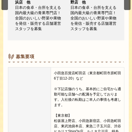
浜店 他
野店 他
店
える
日本の食卓・台所を支える
日本の食卓・台所を支える
日
店！
国内最大級の青果専門店！
国内最大級の青果専門店！
国
果物
全国のおいしい野菜や果物
全国のおいしい野菜や果物
全
運営
を発信・販売する店舗運営
を発信・販売する店舗運営
を
スタッフを募集
スタッフを募集
ス
募集要項
小田急百貨店町田店（東京都町田市原町田
6丁目12-20）など
※下記店舗のうち、基本的にご自宅から通
勤可能な店舗への配属を予定しておりま
す。入社後の転勤はご本人の事情も考慮し
ます。
【東京都】
松坂屋上野店、小田急新宿店、小田急町田
店、東武池袋本店、東急二子玉川店、渋谷
ヒカリエShinQs店、ルミネ立川店、錦糸