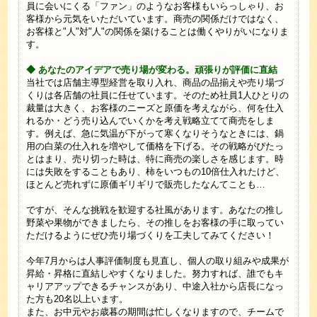
員に会いにくる「ファン」のようなお客様もいらっしゃり、お
客様から元気をいただいています。商売の関係だけではなく、
お客様と"人"対"人"の関係を築けることは働くやりがいになりま
す。
◆ あなたのアイデアで売り場が変わる。頑張りが評価に直結
当社では店舗主導型経営を取り入れ、商品の品揃えや売り場づ
くりは各店舗の社員に任せています。そのため社員1人ひとりの
裁量は大きく、お客様のニーズと原価を考えながら、何を仕入
れるか・どう売り込んでいくかを考え戦略立てて商売をしま
す。例えば、急に気温が下がって寒くなりそうなときには、鍋
用の白菜の仕入れを増やして価格を下げる。その戦略がぴたっ
とはまり、売り切った時は、特に商売の楽しさを感じます。時
には失敗をすることもあり、柿をいつもの10倍仕入れたけど、
ほとんど売れずに原価ギリギリで販売したなんてことも…
ですが、そんな挑戦を歓迎する社風があります。あなたの推し
野菜や果物ができましたら、その推しをお客様の手に取ってい
ただけるようにぜひ売り場づくりを工夫してみてください！
今年7月からは人事評価制度も見直し、個人の取り組みや成果が
昇給・昇格に直結しやすくなりました。努力すれば、誰でもキ
ャリアアップできるチャンスがあり、中途入社から店長になっ
た方も20名以上います。
また、お中元やお歳暮の期間は忙しくなりますので、チームで