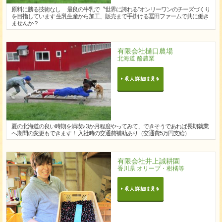
原料に勝る技術なし 最良の牛乳で〝世界に誇れる”オンリーワンのチーズづくり
を目指しています 生乳生産から加工、販売まで手掛ける冨田ファームで共に働き
ませんか？
有限会社樋口農場
北海道 酪農業
夏の北海道の良い時期を満喫♪ 3か月程度やってみて、できそうであれば長期就業
へ期間の変更もできます！ 入社時の交通費補助あり（交通費5万円支給）
有限会社井上誠耕園
香川県 オリーブ・柑橘等