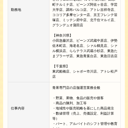
町テルミナ店、ビーンズ阿佐ヶ谷店、学芸
勤務地
大学店、調布パルコ店、アトレ吉祥寺店、
ココリア多摩センター店、京王フレンテ笹
塚店、ミッテン府中店、北千住マルイ店、
グランデュオ蒲田店
【神奈川県】
小田急藤沢店、ビーンズ武蔵中原店、伊勢
佐木町店、海老名店、シァル鶴見店、シァ
ル横浜店、ららテラス武蔵小杉店、東急た
まプラーザ店、東急青葉台店、東急日吉店
【千葉県】
東武船橋店、シャポー市川店、アトレ松戸
店
青果専門店の店舗運営業務全般
・野菜、果物、食品の販売や接客
・商品の陳列、加工等
仕事内容
・地域性や販売戦略を基にした商品発注
・数値管理（売上、売価設定、利益計算
等）
・パート、アルバイトのシフト管理や教育