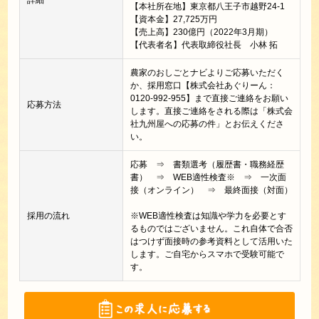
詳細
【本社所在地】東京都八王子市越野24-1
【資本金】27,725万円
【売上高】230億円（2022年3月期）
【代表者名】代表取締役社長 小林 拓
農家のおしごとナビよりご応募いただく
か、採用窓口【株式会社あぐりーん：
0120-992-955】まで直接ご連絡をお願い
応募方法
します。直接ご連絡をされる際は「株式会
社九州屋への応募の件」とお伝えくださ
い。
応募 ⇒ 書類選考（履歴書・職務経歴
書） ⇒ WEB適性検査※ ⇒ 一次面
接（オンライン） ⇒ 最終面接（対面）
採用の流れ
※WEB適性検査は知識や学力を必要とす
るものではございません。これ自体で合否
はつけず面接時の参考資料として活用いた
します。ご自宅からスマホで受験可能で
す。