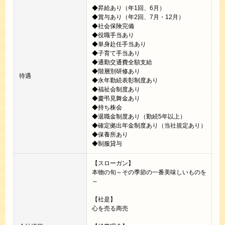
◆昇給あり（年1回、6月）
◆賞与あり（年2回、7月・12月）
◆社会保険完備
◆役職手当あり
◆単身赴任手当あり
◆子育て手当あり
◆通勤交通費全額支給
◆階層別研修あり
待遇
◆永年勤続表彰制度あり
◆福祉会制度あり
◆慶弔見舞金あり
◆持ち株会
◆退職金制度あり（勤続5年以上）
◆確定拠出年金制度あり（当社規定あり）
◆保養所あり
◆制服貸与
【スローガン】
本物の旬～その季節の一番美味しいものを
～
【社是】
心を売る商売