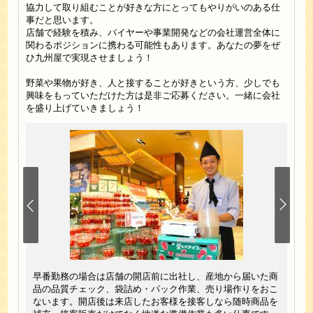
協力して取り組むことが好きな方にとってもやりがいのある仕
事だと思います。
店舗で経験を積み、バイヤーや事業開発などの会社運営全体に
関わるポジションに携わる可能性もあります。あなたの夢をぜ
ひ九州屋で実現させましょう！
野菜や果物が好き、人と接することが好きという方、少しでも
興味をもっていただけた方は是非ご応募ください。一緒に会社
を盛り上げていきましょう！
しかっ
お客
早番勤務の場合は店舗の開店前に出社し、産地から届いた商
専門店
のも
品の品質チェック、袋詰め・パック作業、売り場作りをおこ
魅力を
ゴを
ないます。開店後は来店したお客様を接客しなら随時商品を