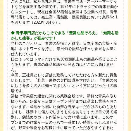
こんにちは。私たち九州屋は、青果専門店・スーパーマーケッ
トなどを展開する企業です。1974年にトラックでの青果行商か
らスタートし、現在は全国83店舗を展開する企業へ成長。青果
専門店としては、売上高・店舗数・従業員数において業界No.1
を誇ります（2023年3月期）。
◆ 青果専門店だからこそできる「豊富な品ぞろえ」「知識を活
かした接客」が強みです！
当社のこだわりは、青果の品揃えと鮮度。日本全国の市場・産
地にネットワークを持ち、毎日旬で新鮮な様々な青果を大量に
仕入れています。
日によってはトマトだけでも30種類以上もの商品を揃えること
もあります。青果の商品知識や目利き力はどこにも負けませ
ん。
今回、正社員として店舗に勤務していただける方を新たに募集
いたします。「野菜・果物の専門知識を学びたい」「青果のお
いしさを多くの人に知ってほしい」という方にはぴったりの職
場です。
業務は青果店の運営に関わる業務全般です。新鮮な青果を取り
扱うため、始業から店舗オープン時間までは品出し業務もおこ
ないます。産地から届いた新鮮な野菜は土だらけのものもあり
ますし、移動中に傷んでしまうものもありますので目で見て選
別し、袋詰めやカット作業をして売り場に並べます。このオー
プンまでの作業が一日のうちで一番忙しい時間かもしれません
が、野菜や果物をお客様に手に取っていただきやすくするた