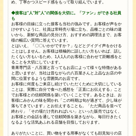
め、丁寧かつスピード感をもって取り組んでいます。
◆接客は"人"対"人"の関係を大切に。「ファン」ができる社員
も
お客様の目線に立った接客も当社の強みです。お客様が声をか
けやすいように、社員は常時売り場に立ち、品種ごとの味の違
いから、新鮮な商品の見分け方、おすすめの調理法まで、お客
様の幅広い質問に答えています。
とはいえ、「〇〇いかがですか？」などとグイグイ声をかける
ことはしません。お客様は積極的に話したい方もいれば、話し
たくない方もいるため、1人1人のお客様に合わせて距離感をと
ることを大切にしています。
青果専門店・八百屋と言ってもお店によって様々な特徴がある
と思いますが、当社は昔ながらの八百屋さんと上品なお店の中
間に位置するような雰囲気のお店です。
お客様に何度もご来店し続けていただくために大切にしている
ことは、実際に自分で食べた感想を「正直にお伝えする」こと
でお客様との信頼関係を築いていくことです。あるときは、お
客様にみかんの味を聞かれ「この時期は旬が過ぎて、少し味が
落ちてきています」とお伝えすることも。「ただ商品を並べて
終わり」「その場だけ売れればいい」といった販売ではなく、
お客様との会話を通して信頼関係を築きながら、毎日行きたく
なるような活気あふれる店舗を目指しております。
ありがたいことに、買い物をする用事がなくても顔見知りの店