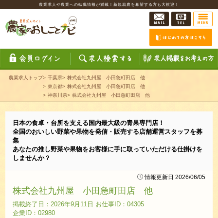
農業求人や農業への転職情報が満載！新規就農を希望する方も大歓迎！
農業求人トップ
>
千葉県
>
株式会社九州屋 小田急町田店 他
>
東京都
>
株式会社九州屋 小田急町田店 他
>
神奈川県
>
株式会社九州屋 小田急町田店 他
日本の食卓・台所を支える国内最大級の青果専門店！
全国のおいしい野菜や果物を発信・販売する店舗運営スタッフを募
集
あなたの推し野菜や果物をお客様に手に取っていただける仕掛けを
しませんか？
情報更新日 2026/06/05
株式会社九州屋 小田急町田店 他
掲載終了日：2026年9月11日 お仕事ID：04305
企業ID：02980