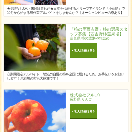
★免許なしOK・未経験者歓迎★日本を代表するオリーブアイランド「小豆島」で
10月から始まる農作業アルバイトをしませんか？【オーシャンビューの寮あり】
「柿の里西吉野」柿の選果スタ
ッフ募集【西吉野柿選果場】
奈良県 柿の選別や箱詰め
◎期間限定アルバイト！ 地域の自慢の柿を全国に届けるため、お手伝いをお願い
します！ 未経験の方も大歓迎です！
株式会社フルプロ
長野県 りんご