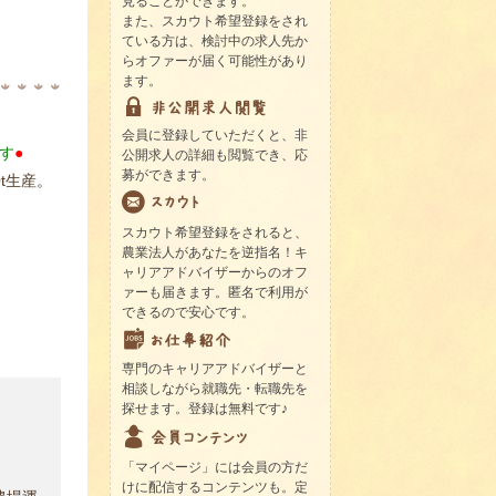
見ることができます。
また、スカウト希望登録をされ
ている方は、検討中の求人先か
らオファーが届く可能性があり
ます。
会員に登録していただくと、非
す
●
公開求人の詳細も閲覧でき、応
募ができます。
t生産。
スカウト希望登録をされると、
農業法人があなたを逆指名！キ
ャリアアドバイザーからのオフ
ァーも届きます。匿名で利用が
できるので安心です。
専門のキャリアアドバイザーと
相談しながら就職先・転職先を
探せます。登録は無料です♪
「マイページ」には会員の方だ
けに配信するコンテンツも。定