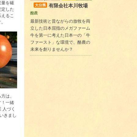
収量を確
有限会社本川牧場
大分県
安定した
酪農
応えるこ
最新技術と昔ながらの放牧を両
す。
立した日本屈指のメガファーム
牛を第一に考えた日本一の「牛
ファースト」な環境で、酪農の
未来を創りませんか？
る方は、
す！一緒
 人づく
ていきまし