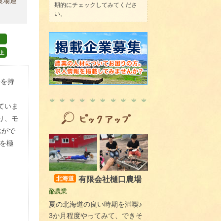
農場運
期的にチェックしてみてくださ
い。
場を持
ていま
り、モ
念がで
を極
有限会社樋口農場
北海道
酪農業
夏の北海道の良い時期を満喫♪
3か月程度やってみて、できそ