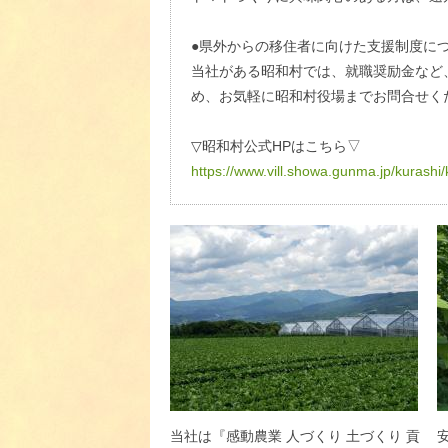
●県外からの移住者に向けた支援制度につ
当社がある昭和村では、就職奨励金など
め、お気軽に昭和村役場までお問合せく
▽昭和村公式HPはこちら▽
https://www.vill.showa.gunma.jp/kurashi
当社は『感動農業 人づくり 土づくり 貢