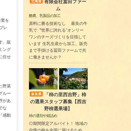
有限会社冨田ファー
北海道
ム
酪農、乳製品の加工
作業を
原料に勝る技術なし 最良の牛
プレ
乳で〝世界に誇れる”オンリー
ワンのチーズづくりを目指して
す。販
います 生乳生産から加工、販売
ミング
まで手掛ける冨田ファームで共
に任せ
に働きませんか？
た野菜
グルー
「柿の里西吉野」柿
奈良県
野があ
の選果スタッフ募集【西吉
でな
野柿選果場】
『感動
柿の選別や箱詰め
◎期間限定アルバイト！ 地域の
自慢の柿を全国に届けるため、