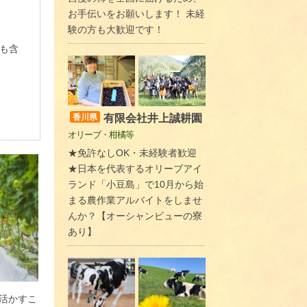
お手伝いをお願いします！ 未経
験の方も大歓迎です！
も含
有限会社井上誠耕園
香川県
オリーブ・柑橘等
★免許なしOK・未経験者歓迎
★日本を代表するオリーブアイ
ランド「小豆島」で10月から始
まる農作業アルバイトをしませ
んか？【オーシャンビューの寮
あり】
活かすこ