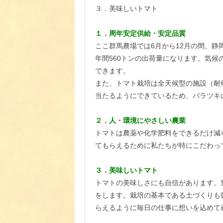
３．美味しいトマト
１
．
周年安定供給・安定品質
ここ群馬農場では6月から12月の間、静
年間560トンの出荷量になります。気
できます。
また、トマト栽培は全天候型の施設（耐
当たるようにできているため、バラツキ
２
．
人
・
環境にやさしい農業
トマトは農薬や化学肥料をできるだけ減
てもらえるために私たちが特にこだわっ
３
．
美味しいトマト
トマトの美味しさにも自信があります。
をします。栽培の基本である土づくりも
らえるように毎日の仕事に想いを込めて