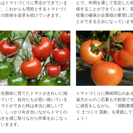
ちはトマトづくりに専念ができていま
とで、年間を通して安定した
す。これからも理想とするトマトづく
保することができています。
りの技術を追求を続けていきます。
収量の確保が企業様の要望に
とができる土台になっていま
一生懸命に育てたトマトがきれいに揃
トマトづくりに興味関心のあ
っていて、自分たちが思い描いている
遠方からのご応募も大歓迎で
トマトができた時は本当に嬉しいで
に成長をしながら、『感動農業
す。しっかり向き合いながらトマトの
り 土づくり 貢献』を実践し
動きを感じ取りながら作業をおこなっ
ょう！
ていきます。