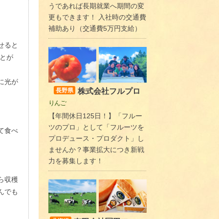
うであれば長期就業へ期間の変
更もできます！ 入社時の交通費
補助あり（交通費5万円支給）
せると
とが
に光が
株式会社フルプロ
長野県
りんご
【年間休日125日！】「フルー
ツのプロ」として「フルーツを
て食べ
プロデュース・プロダクト」し
ませんか？事業拡大につき新戦
力を募集します！
ら収穫
んでも