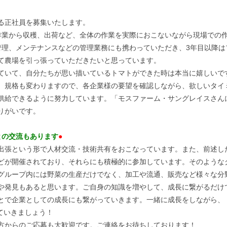
る正社員を募集いたします。
作業から収穫、出荷など、全体の作業を実際におこないながら現場での
管理、メンテナンスなどの管理業務にも携わっていただき、3年目以降は
て農場を引っ張っていただきたいと思っています。
ていて、自分たちが思い描いているトマトができた時は本当に嬉しいで
、規格も変わりますので、各企業様の要望を確認しながら、欲しいタイ
供給できるように努力しています。「モスファーム・サングレイスさん
りがいです。
との交流もあります
●
出張という形で人材交流・技術共有をおこなっています。また、前述し
どが開催されており、それらにも積極的に参加しています。そのような
グループ内には野菜の生産だけでなく、加工や流通、販売など様々な分
や発見もあると思います。ご自身の知識を増やして、成長に繋がるだけ
とで企業としての成長にも繋がっていきます。一緒に成長をしながら、
していきましょう！
方からのご応募も大歓迎です。ご連絡をお待ちしております！