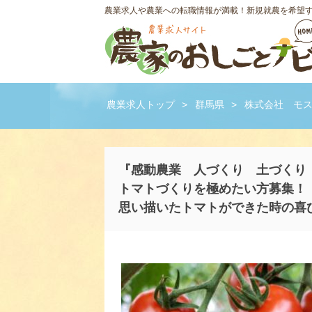
農業求人や農業への転職情報が満載！新規就農を希望
農業求人トップ
>
群馬県
>
株式会社 モ
『感動農業 人づくり 土づくり
トマトづくりを極めたい方募集！
思い描いたトマトができた時の喜