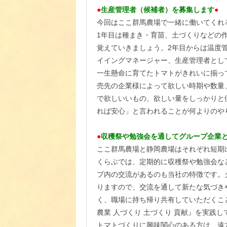
●
生産管理者（候補者）を募集します
●
今回はここ群馬農場で一緒に働いてくれ
1年目は種まき・育苗、土づくりなどの
覚えていきましょう。2年目からは温度
イイングマネージャー、生産管理者とし
一生懸命に育てたトマトがきれいに揃っ
売先の企業様によって欲しい時期や数量
で欲しいいもの、欲しい量をしっかりと
れば安心」と言われることが何よりのや
●
収穫祭や勉強会を通してグループ企業
ここ群馬農場と静岡農場はそれぞれ短期
くらぶでは、定期的に収穫祭や勉強会な
プ内の交流があるのも当社の特徴です。
りますので、交流を通して新たな気づき
く、職場に持ち帰り共有していただくこ
農業 人づくり 土づくり 貢献』を実践
トマトづくりに興味関心のある方は、遠