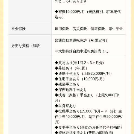
のところにあります
◆寮費15,000円/月（光熱費別、駐車場代
込み）
社会保険
雇用保険、労災保険、健康保険、厚生年金
普通自動車運転免許（AT限定可）
必要な資格・経験
※大型特殊自動車運転免許尚よし
◆賞与あり(年1回:2～3ヶ月分)
◆昇給あり（年1回）
◆通勤手当あり（上限25,000円/月）
◆住宅手当あり（10,000円/月）
◆残業手当あり
◆深夜勤務手当あり
◆扶養（家族）手当あり（上限5,000円/
月）
◆単身寮あり
◆役職手当あり(15,000円/月～※（例）主
任手当40,000円/月、副主任手当20,000円/
月)
◆食事手当あり(昼食のお弁当代半額補助)
◆資格取得支援あり(費用の8割負担)