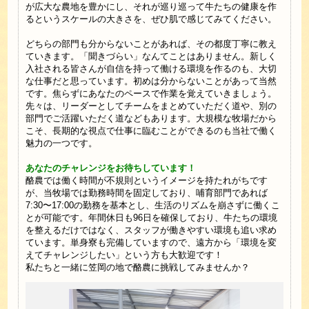
が広大な農地を豊かにし、それが巡り巡って牛たちの健康を作
るというスケールの大きさを、ぜひ肌で感じてみてください。
どちらの部門も分からないことがあれば、その都度丁寧に教え
ていきます。「聞きづらい」なんてことはありません。新しく
入社される皆さんが自信を持って働ける環境を作るのも、大切
な仕事だと思っています。初めは分からないことがあって当然
です。焦らずにあなたのペースで作業を覚えていきましょう。
先々は、リーダーとしてチームをまとめていただく道や、別の
部門でご活躍いただく道などもあります。大規模な牧場だから
こそ、長期的な視点で仕事に臨むことができるのも当社で働く
魅力の一つです。
あなたのチャレンジをお待ちしています！
酪農では働く時間が不規則というイメージを持たれがちです
が、当牧場では勤務時間を固定しており、哺育部門であれば
7:30〜17:00の勤務を基本とし、生活のリズムを崩さずに働くこ
とが可能です。年間休日も96日を確保しており、牛たちの環境
を整えるだけではなく、スタッフが働きやすい環境も追い求め
ています。単身寮も完備していますので、遠方から「環境を変
えてチャレンジしたい」という方も大歓迎です！
私たちと一緒に笠岡の地で酪農に挑戦してみませんか？