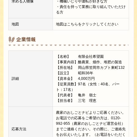
求める人物像
・機械いじりや運転が好きな方
・責任を持って業務に取り組んでいただけ
る方
地図
地図はこちらをクリックしてください
企業情報
【名称】 有限会社希望園
【事業内容】酪農業、畑作、堆肥の製造
【所在地】 岡山県笠岡市カブト東町132
【設立】 昭和36年
詳細
【資本金】 4,000万円
【従業員数】97名（女性：40名、パー
ト：17名）
【代表者】 亀井 嶺士
【担当者】 三宅 理恵
農家のおしごとナビよりご応募ください。
お電話での応募をご希望の方は、0120-
992-955（農家のおしごとナビ運営会社）
応募方法
までご連絡ください。その際に、ご連絡先
をお伝えいたします。（お電話をいただく