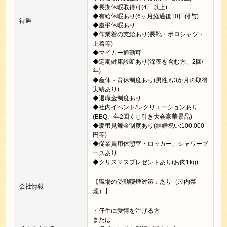
◆長期休暇取得可(4日以上)
◆有給休暇あり(6ヶ月経過後10日付与)
待遇
◆慶弔休暇あり
◆作業着の支給あり(長靴・ポロシャツ・
上着等)
◆マイカー通勤可
◆定期健康診断あり(深夜を含む方、2回/
年)
◆産休・育休制度あり(男性も3か月の取得
実績あり)
◆退職金制度あり
◆社内イベント/レクリエーションあり
(BBQ、年2回くじ引き大会豪華景品)
◆慶弔見舞金制度あり(結婚祝い:100,000
円等)
◆従業員用休憩室・ロッカー、シャワーブ
ースあり
◆クリスマスプレゼントあり(お肉1kg)
【職場の受動喫煙対策：あり（屋内禁
会社情報
煙）】
・仔牛に愛情を注げる方
または