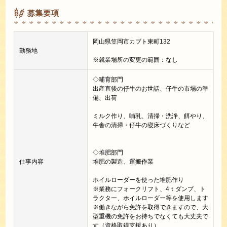
募集要項
岡山県笠岡市カブト東町132
勤務地
※就業場所の変更の範囲：なし
◇哺育部門
出産直後の仔牛のお世話、仔牛の市場の準
備、出荷
ミルク作り、哺乳、清掃・洗浄、餌やり、
牛舎の清掃・仔牛の寝床づくりなど
◇堆肥部門
仕事内容
堆肥の製造、運搬作業
ホイルローダーを使った堆肥作り
※業務にフォークリフト、4ｔダンプ、ト
ラクター、ホイルローダー等を使用します
※働きながら免許を取得できますので、大
型重機の免許をお持ちでなくても大丈夫で
す（資格取得支援あり）