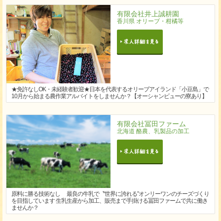
有限会社井上誠耕園
香川県 オリーブ・柑橘等
★免許なしOK・未経験者歓迎★日本を代表するオリーブアイランド「小豆島」で
10月から始まる農作業アルバイトをしませんか？【オーシャンビューの寮あり】
有限会社冨田ファーム
北海道 酪農、乳製品の加工
原料に勝る技術なし 最良の牛乳で〝世界に誇れる”オンリーワンのチーズづくり
を目指しています 生乳生産から加工、販売まで手掛ける冨田ファームで共に働き
ませんか？