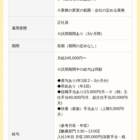
※業務の変更の範囲：会社の定める業務
正社員
雇用形態
※試用期間あり（3か月間）
期間
長期（期間の定めなし）
月給245,000円〜
※試用期間中の給与は同額
◆賞与あり(年1回:2～3か月分)
◆昇給あり（年1回）
◆役職手当あり(15,000円/月～※（例）主
任手当40,000円/月、副主任手当20,000円/
月)
◆扶養（家族）手当あり（上限5,000円/
月）
《参考月収・年収》
【酪農部門 3:30～13:00】
給与
入社1年目 月収:285,000円(深夜手当・残