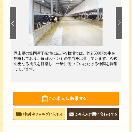
に酪農
岡山県の笠岡湾干拓地に広がる牧場では、約2,500頭の牛を
当牧
事だ
飼養しており、毎日80トンもの牛乳を出荷しています。今後
は、
いと思
の更なる成長を目指し、一緒に働いていただける仲間を募集
クを
会社全
しています。
しっ