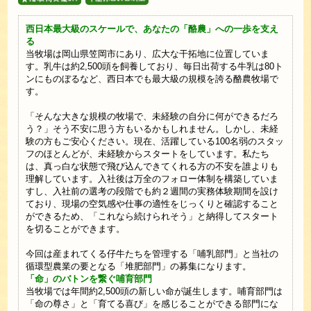
西日本最大級のスケールで、あなたの「酪農」への一歩を支え
る
当牧場は岡山県笠岡市にあり、広大な干拓地に位置していま
す。乳牛は約2,500頭を飼養しており、毎日出荷する牛乳は80ト
ンにものぼるなど、西日本でも最大級の規模を誇る酪農牧場で
す。
「そんな大きな規模の牧場で、未経験の自分に何ができるだろ
う？」そう不安に思う方もいるかもしれません。しかし、未経
験の方もご安心ください。現在、活躍している100名弱のスタッ
フのほとんどが、未経験からスタートをしています。私たち
は、真っ白な状態で飛び込んできてくれる方の不安を誰よりも
理解しています。入社後は万全のフォロー体制を構築していま
すし、入社前の選考の段階でも約２週間の実務体験期間を設け
ており、現場の空気感や仕事の適性をじっくりと確認すること
ができるため、「これなら続けられそう」と納得してスタート
を切ることができます。
​今回は産まれてくる仔牛たちを管理する「哺乳部門」と当社の
循環型農業の要となる「堆肥部門」の募集になります。
「命」のバトンを繋ぐ哺育部門
当牧場では年間約2,500頭の新しい命が誕生します。哺育部門は
「命の尊さ」と「育てる喜び」を感じることができる部門にな