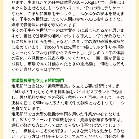
ります。生まれたての仔牛は体重が30～50kgほどで、最初はミ
ルクを飲ませるのにもコツがいります。仔牛は特にデリケート
なため、こまめに健康をチェックし、ふかふかの寝床を整えま
す。子牛のお世話は、まるで人間の赤ちゃんに接するような、
繊細で愛情深い仕事が求められます。
多くの子牛をお世話するのは大変そうに感じられるかと思いま
すが、当社では最新の哺乳ロボットを導入し、仔牛が飲みたい
時に飲める仕組みを整えるなど、スタッフの負担軽減を積極的
に進めています。初めのうちは先輩と一緒にミルク作りや掃除
といったシンプルな作業からスタートし、少しずつ「牛の体調
の変化」を見極める視点を養ってください。一頭一頭が元気に
成長し、市場で高く評価されたときの達成感は、何物にも代え
がたい喜びとなるはずです。
循環型農業を支える堆肥部門
堆肥部門は当社の「循環型農業」を支える要の部門です。約
2,500頭の牛たちから出る排泄物をバイオガスプラントで処理
し、再び肥料や牛たちの寝床（敷料）へと再生。そして、その
肥料を使って80haもの広大な畑で牛の飼料となるトウモロコシ
を育てています。
堆肥部門では大型の重機や車両を用いた作業が中心となりま
す。広大なフィールドで重機を操り、資源を散布する作業は、
運転が好きな方にとってはたまらない仕事ではないでしょう
か。「機械をいじるのが好き」「大きな乗り物を動かしてみた
い」という方はぜひチャレンジしてみてください。自分の仕事