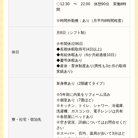
◇12:30 〜 22:00 休憩90分 実働8時
間
※時間外勤務：あり（月平均8時間程度）
月8日（シフト制）
※年間休日96日
◆長期休暇取得可(4日以上)
休日
◆有給休暇あり（6か月経過後10日）
◆慶弔休暇あり
◆産休・育休制度あり(男性も3か月の取得
実績あり)
単身寮あり（2階建てタイプ）
※5年前に内装をリフォーム済み
※個室あり（7畳ほど）
※キッチン、トイレ、シャワー、冷蔵庫、
洗濯機、ガスコンロ、電子レンジは共有
※各部屋にベッドあり
寮・社宅・宿泊先
※空き状況、詳細についてはお問合せくだ
さい
※スーパー、百均、薬局が歩いて3分ほど