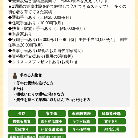
★最新設備と循環型農業で、日本の食卓を支えています
★2週間の実務体験を経て納得して入社できるステップと、多くの
初心者を育ててきた実績
◆通勤手当あり（上限25,000円/月）
◆住宅手当あり（10,000円/月）
◆扶養（家族）手当あり（上限5,000円/月）
◆単身寮あり
◆役職手当あり(15,000円/月～※（例）主任手当40,000円/月、副主
任手当20,000円/月)
◆食事手当あり(昼食のお弁当代半額補助)
◆資格取得支援あり(費用の8割負担)
◆クリスマスプレゼントあり(お肉1kg)
求める人物像
・仔牛に愛情を注げる方
または
・機械いじりや運転が好きな方
・責任を持って業務に取り組んでいただける方