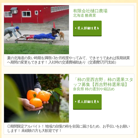
有限会社樋口農場
北海道 酪農業
夏の北海道の良い時期を満喫♪ 3か月程度やってみて、できそうであれば長期就業
へ期間の変更もできます！ 入社時の交通費補助あり（交通費5万円支給）
「柿の里西吉野」柿の選果スタ
ッフ募集【西吉野柿選果場】
奈良県 柿の選別や箱詰め
◎期間限定アルバイト！ 地域の自慢の柿を全国に届けるため、お手伝いをお願い
します！ 未経験の方も大歓迎です！