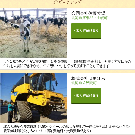
合同会社佐藤牧場
北海道河東郡上士幌町
＼＼1名急募／／ ★実働6時間！効率を重視し、短時間勤務を実現！★ 働く方が日々の
生活を大切にできるから、牛に思いやりを持って接することができます
株式会社はまほろ
北海道佐呂間町
北の大地から農業維新！ 580ヘクタールの広大な農地で一緒に汗を流しませんか？ ◎
農業体験随時受け入れ中！（宿泊費無料・交通費助成あり）