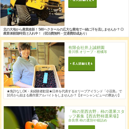
北の大地から農業維新！ 580ヘクタールの広大な農地で一緒に汗を流しませんか？ ◎
農業体験随時受け入れ中！（宿泊費無料・交通費助成あり）
有限会社井上誠耕園
香川県 オリーブ・柑橘等
★免許なしOK・未経験者歓迎★日本を代表するオリーブアイランド「小豆島」で
10月から始まる農作業アルバイトをしませんか？【オーシャンビューの寮あり】
「柿の里西吉野」柿の選果スタ
ッフ募集【西吉野柿選果場】
奈良県 柿の選別や箱詰め