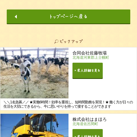
合同会社佐藤牧場
北海道河東郡上士幌町
＼＼1名急募／／ ★実働6時間！効率を重視し、短時間勤務を実現！★ 働く方が日々の
生活を大切にできるから、牛に思いやりを持って接することができます
株式会社はまほろ
北海道佐呂間町