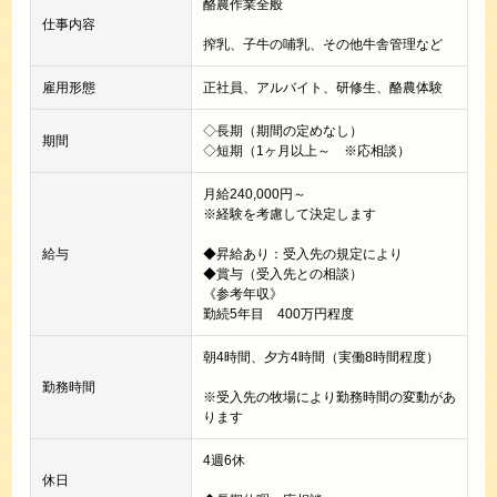
酪農作業全般
仕事内容
搾乳、子牛の哺乳、その他牛舎管理など
雇用形態
正社員、アルバイト、研修生、酪農体験
◇長期（期間の定めなし）
期間
◇短期（1ヶ月以上～ ※応相談）
月給240,000円～
※経験を考慮して決定します
給与
◆昇給あり：受入先の規定により
◆賞与（受入先との相談）
《参考年収》
勤続5年目 400万円程度
朝4時間、夕方4時間（実働8時間程度）
勤務時間
※受入先の牧場により勤務時間の変動があ
ります
4週6休
休日