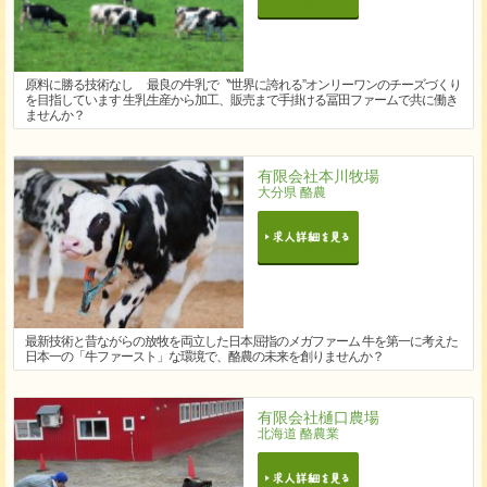
原料に勝る技術なし 最良の牛乳で〝世界に誇れる”オンリーワンのチーズづくり
を目指しています 生乳生産から加工、販売まで手掛ける冨田ファームで共に働き
ませんか？
有限会社本川牧場
大分県 酪農
最新技術と昔ながらの放牧を両立した日本屈指のメガファーム 牛を第一に考えた
日本一の「牛ファースト」な環境で、酪農の未来を創りませんか？
有限会社樋口農場
北海道 酪農業