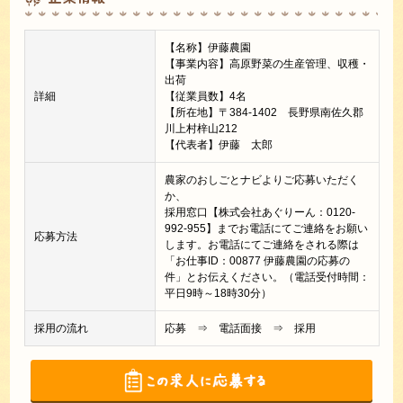
【名称】伊藤農園
【事業内容】高原野菜の生産管理、収穫・
出荷
詳細
【従業員数】4名
【所在地】〒384-1402 長野県南佐久郡
川上村梓山212
【代表者】伊藤 太郎
農家のおしごとナビよりご応募いただく
か、
採用窓口【株式会社あぐりーん：0120-
992-955】までお電話にてご連絡をお願い
応募方法
します。お電話にてご連絡をされる際は
「お仕事ID：00877 伊藤農園の応募の
件」とお伝えください。（電話受付時間：
平日9時～18時30分）
採用の流れ
応募 ⇒ 電話面接 ⇒ 採用