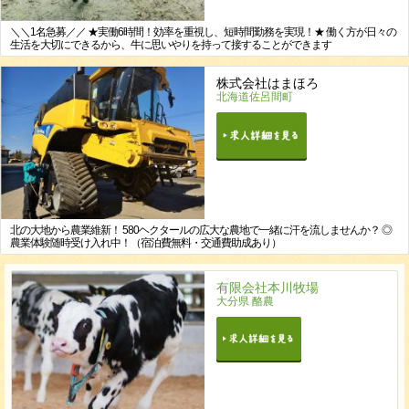
＼＼1名急募／／ ★実働6時間！効率を重視し、短時間勤務を実現！★ 働く方が日々の
生活を大切にできるから、牛に思いやりを持って接することができます
株式会社はまほろ
北海道佐呂間町
北の大地から農業維新！ 580ヘクタールの広大な農地で一緒に汗を流しませんか？ ◎
農業体験随時受け入れ中！（宿泊費無料・交通費助成あり）
有限会社本川牧場
大分県 酪農