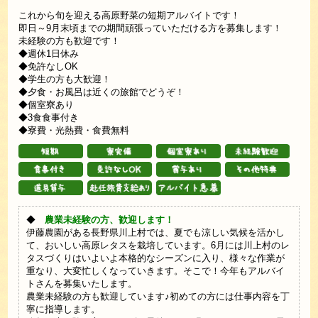
これから旬を迎える高原野菜の短期アルバイトです！
即日～9月末頃までの期間頑張っていただける方を募集します！
未経験の方も歓迎です！
◆週休1日休み
◆免許なしOK
◆学生の方も大歓迎！
◆夕食・お風呂は近くの旅館でどうぞ！
◆個室寮あり
◆3食食事付き
◆寮費・光熱費・食費無料
◆
農業未経験の方、歓迎します！
伊藤農園がある長野県川上村では、夏でも涼しい気候を活かし
て、おいしい高原レタスを栽培しています。6月には川上村のレ
タスづくりはいよいよ本格的なシーズンに入り、様々な作業が
重なり、大変忙しくなっていきます。そこで！今年もアルバイ
トさんを募集いたします。
農業未経験の方も歓迎しています♪初めての方には仕事内容を丁
寧に指導します。