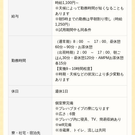
時給1,100円～
※天候によって勤務時間が短くなることも
あります
給与
※朝5時までの勤務は早朝割り増し（時給
1,250円）
※試用期間中も同条件
（通常期）8：00 ～ 17：00、昼休憩
60分～90分・お茶休憩
（出荷時期）2：00 ～ 17：00、朝ご
はん30分・昼休憩120分・AMPMお茶休憩
勤務時間
各15分
【実働9～10時間程度】
※時期・天候などの状況により多少変動も
あります
休日
週休1日
個室寮完備
※プレハブタイプの寮になります
※広さ：6畳
※プレハブ内に寝具、TV、簡易収納あり
※wifi完備
※冷蔵庫、トイレ、流しは共同
寮・社宅・宿泊先