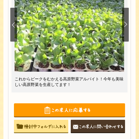
い。ご
高原
これからピークをむかえる高原野菜アルバイト！今年も美味
ど、
しい高原野菜を生産してます！