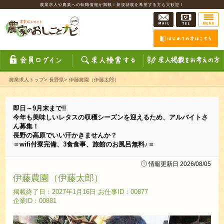
農業求人や農業への転職情報が満載！新規就農を希望する方も大歓迎！
農業求人トップ
>
長野県
>
伊藤農園（伊藤太郎）
即日～9月末まで!!
今年も美味しいレタスの収穫シーズンを迎えるため、アルバイトさ
ん募集！
長野の高原でいい汗かきませんか？
＝wifi付寮完備、3食食事、旅館のお風呂無料♪＝
情報更新日 2026/08/05
伊藤農園（伊藤太郎）
掲載終了日：2027年1月16日 お仕事ID：00877
企業ID：00881