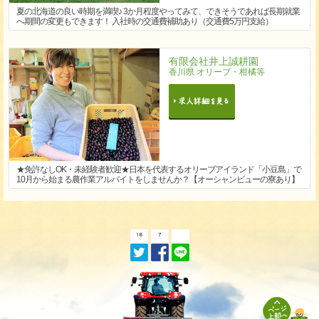
夏の北海道の良い時期を満喫♪ 3か月程度やってみて、できそうであれば長期就業
へ期間の変更もできます！ 入社時の交通費補助あり（交通費5万円支給）
有限会社井上誠耕園
香川県 オリーブ・柑橘等
★免許なしOK・未経験者歓迎★日本を代表するオリーブアイランド「小豆島」で
10月から始まる農作業アルバイトをしませんか？【オーシャンビューの寮あり】