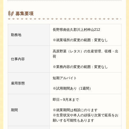
募集要項
長野県南佐久郡川上村梓山212
勤務地
※就業場所の変更の範囲：変更なし
高原野菜（レタス）の生産管理、収穫・出
荷
仕事内容
※業務内容の変更の範囲：変更なし
短期アルバイト
雇用形態
※試用期間あり（1週間）
即日～9月末まで
期間
※就業期間は相談にのります
※生育状況や本人の頑張り次第で延長をお
願いする可能性もあります