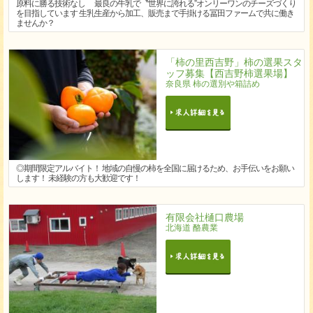
原料に勝る技術なし 最良の牛乳で〝世界に誇れる”オンリーワンのチーズづくり
を目指しています 生乳生産から加工、販売まで手掛ける冨田ファームで共に働き
ませんか？
「柿の里西吉野」柿の選果スタ
ッフ募集【西吉野柿選果場】
奈良県 柿の選別や箱詰め
◎期間限定アルバイト！ 地域の自慢の柿を全国に届けるため、お手伝いをお願い
します！ 未経験の方も大歓迎です！
有限会社樋口農場
北海道 酪農業