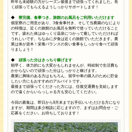
昨年も未経験の方がシーズン最後まで頑張ってくれました。長
く頑張ってもらえるようしっかりサポートします！
◆
寮完備、食事つき、旅館のお風呂をご利用いただけます
個室寮のご用意があり、3食食事付き、そして当農園のなにより
の特徴は、近くの旅館のお風呂を無料で使っていただけること
です。疲れた体はゆっくり温泉につかって癒していただければ
うれしいです。ちなみに夕食は近くの旅館でいただきます。農
業は体が資本！栄養バランスの良い食事をしっかり食べて頑張
りましょう！
◆
頑張った分はきっちり稼げます
朝早く、体力的にも大変かもしれませんが、時給制で生活費も
かからないので頑張った分はしっかりと稼げます。
農業に興味のある方はもちろん、留学や車の購入のために貯金
したい方にもおすすめのアルバイトです。
最後まで頑張ってくださった方には、往復交通費を支給します
ので遠くからいらっしゃる方も安心してください。
今回の募集は、即日から9月末までお手伝いいただける方になり
ますが、期間は多少相談に応じますので、まずはお問合せ・ご
応募をください。お待ちしております！