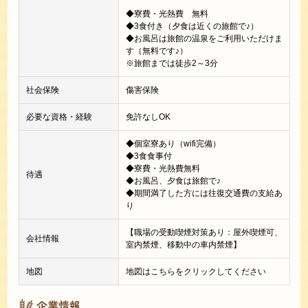
◆寮費・光熱費 無料
◆3食付き（夕食は近くの旅館で♪）
◆お風呂は旅館の温泉をご利用いただけま
す（無料です♪）
※旅館までは徒歩2～3分
社会保険
傷害保険
必要な資格・経験
免許なしOK
◆個室寮あり（wifi完備）
◆3食食事付
◆寮費・光熱費無料
待遇
◆お風呂、夕食は旅館で♪
◆期間満了した方には往復交通費の支給あ
り
【職場の受動喫煙対策あり：屋外喫煙可、
会社情報
室内禁煙、移動中の車内禁煙】
地図
地図はこちらをクリックしてください
企業情報