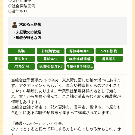
◇女性活躍中
◇社会保険完備
◇賞与あり
求める人物像
・未経験の方歓迎
・動物が好きな方
当組合は千葉県のほぼ中央、東京湾に面した袖ケ浦市にありま
す。アクアラインからも近く、東京や神奈川からのアクセスも
しやすい場所にあります。千葉県は酪農発祥の地として知ら
れ、古くから酪農が盛んで、ここ袖ケ浦市も代々続く酪農家が
何軒もあります。
当組合は袖ケ浦市（一部木更津市、君津市、富津市、市原市も
含む）にある20軒の酪農家が集まって構成されています。
『酪農ヘルパー』という仕事。
ひょっとすると初めて耳にする方もいらっしゃるかもしれませ
ん。