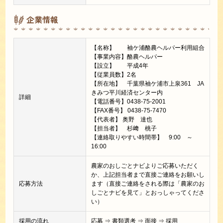
企業情報
【名称】 袖ケ浦酪農ヘルパー利用組合
【事業内容】酪農ヘルパー
【設立】 平成4年
【従業員数】2名
【所在地】 千葉県袖ケ浦市上泉361 JA
きみつ平川経済センター内
詳細
【電話番号】0438-75-2001
【FAX番号】 0438-75-7470
【代表者】 奥野 達也
【担当者】 杉﨑 桃子
【連絡取りやすい時間帯】 9:00 ～
16:00
農家のおしごとナビよりご応募いただく
か、上記担当者まで直接ご連絡をお願いし
応募方法
ます（直接ご連絡をされる際は「農家のお
しごとナビを見て」とおっしゃってくださ
い）
採用の流れ
応募 ⇒ 書類選考 ⇒ 面接 ⇒ 採用