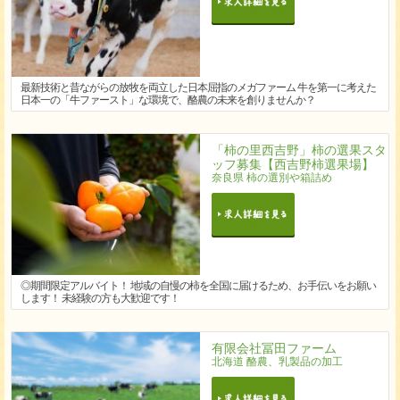
最新技術と昔ながらの放牧を両立した日本屈指のメガファーム 牛を第一に考えた
日本一の「牛ファースト」な環境で、酪農の未来を創りませんか？
「柿の里西吉野」柿の選果スタ
ッフ募集【西吉野柿選果場】
奈良県 柿の選別や箱詰め
◎期間限定アルバイト！ 地域の自慢の柿を全国に届けるため、お手伝いをお願い
します！ 未経験の方も大歓迎です！
有限会社冨田ファーム
北海道 酪農、乳製品の加工