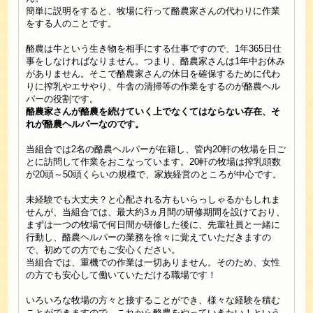
簡単に説明をすると、牧場に行って酪農家さんの代わりに作業
をする人のことです。
酪農は牛という生き物を相手にする仕事ですので、1年365日仕
事をしなければなりません。つまり、酪農家さんは1年中お休み
がありません。そこで酪農家さんの休日を確保するために代わ
りに搾乳やエサやり、牛舎の清掃等の作業をするのが酪農ヘル
パーの役割です。
酪農家さんが酪農を続けていく上でなくてはならない存在、そ
れが酪農ヘルパーなのです。
当組合では2名の酪農ヘルパーが在籍し、管内20軒の牧場を日ご
とに訪問して作業をおこなっています。20軒の牧場は搾乳頭数
が20頭～50頭くらいの規模で、家族経営のところが中心です。
未経験でも大丈夫？と心配される方もいらっしゃるかもしれま
せんが、当組合では、最大約3ヵ月間の研修期間を設けており、
まずは一つの牧場で何日間か研修した後に、先輩社員と一緒に
行動し、酪農ヘルパーの業務を徐々に覚えていただきますの
で、初めての方でもご安心ください。
当組合では、重機での作業は一切ありません。そのため、女性
の方でも安心して働いていただける職場です！
いろいろな牧場の方々と接することができ、様々な経験を積む
ことができますので、これから酪農をやっていきたい！という