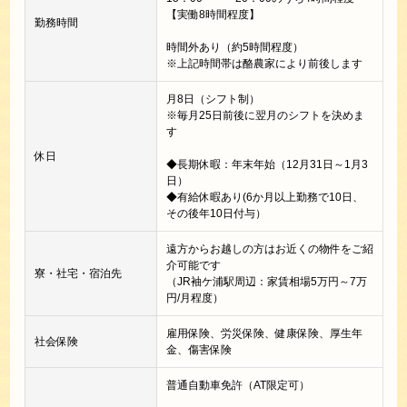
【実働8時間程度】
勤務時間
時間外あり（約5時間程度）
※上記時間帯は酪農家により前後します
月8日（シフト制）
※毎月25日前後に翌月のシフトを決めま
す
休日
◆長期休暇：年末年始（12月31日～1月3
日）
◆有給休暇あり(6か月以上勤務で10日、
その後年10日付与）
遠方からお越しの方はお近くの物件をご紹
介可能です
寮・社宅・宿泊先
（JR袖ケ浦駅周辺：家賃相場5万円～7万
円/月程度）
雇用保険、労災保険、健康保険、厚生年
社会保険
金、傷害保険
普通自動車免許（AT限定可）