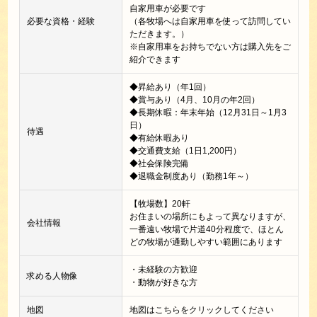
自家用車が必要です
必要な資格・経験
（各牧場へは自家用車を使って訪問してい
ただきます。）
※自家用車をお持ちでない方は購入先をご
紹介できます
◆昇給あり（年1回）
◆賞与あり（4月、10月の年2回）
◆長期休暇：年末年始（12月31日～1月3
日）
待遇
◆有給休暇あり
◆交通費支給（1日1,200円）
◆社会保険完備
◆退職金制度あり（勤務1年～）
【牧場数】20軒
お住まいの場所にもよって異なりますが、
会社情報
一番遠い牧場で片道40分程度で、ほとん
どの牧場が通勤しやすい範囲にあります
・未経験の方歓迎
求める人物像
・動物が好きな方
地図
地図はこちらをクリックしてください