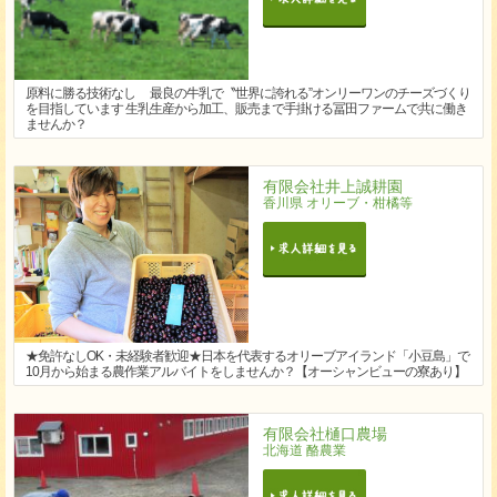
原料に勝る技術なし 最良の牛乳で〝世界に誇れる”オンリーワンのチーズづくり
を目指しています 生乳生産から加工、販売まで手掛ける冨田ファームで共に働き
ませんか？
有限会社井上誠耕園
香川県 オリーブ・柑橘等
★免許なしOK・未経験者歓迎★日本を代表するオリーブアイランド「小豆島」で
10月から始まる農作業アルバイトをしませんか？【オーシャンビューの寮あり】
有限会社樋口農場
北海道 酪農業