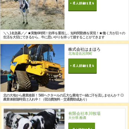
＼＼1名急募／／ ★実働6時間！効率を重視し、短時間勤務を実現！★ 働く方が日々の
生活を大切にできるから、牛に思いやりを持って接することができます
株式会社はまほろ
北海道佐呂間町
北の大地から農業維新！ 580ヘクタールの広大な農地で一緒に汗を流しませんか？ ◎
農業体験随時受け入れ中！（宿泊費無料・交通費助成あり）
有限会社本川牧場
大分県 酪農