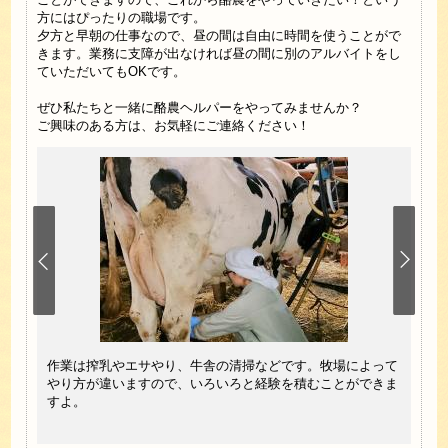
方にはぴったりの職場です。
夕方と早朝の仕事なので、昼の間は自由に時間を使うことがで
きます。業務に支障が出なければ昼の間に別のアルバイトをし
ていただいてもOKです。
ぜひ私たちと一緒に酪農ヘルパーをやってみませんか？
ご興味のある方は、お気軽にご連絡ください！
など生
作業は搾乳やエサやり、牛舎の清掃などです。牧場によって
酪農
の物件
やり方が違いますので、いろいろと経験を積むことができま
しっ
！
すよ。