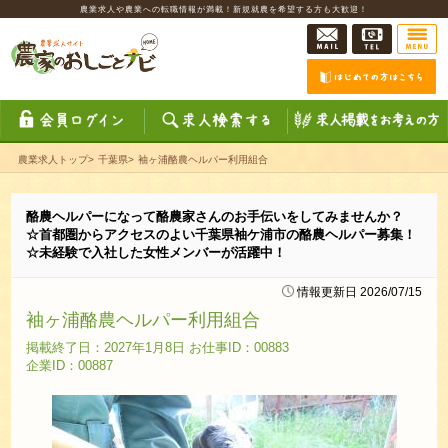
農業求人や農業への転職情報が満載！新規就農を希望する方も大歓迎！
農業求人トップ
>
千葉県
>
袖ヶ浦酪農ヘルパー利用組合
酪農ヘルパーになって酪農家さんのお手伝いをしてみませんか？
☆首都圏からアクセスのよい千葉県袖ケ浦市の酪農ヘルパー募集！
☆未経験で入社した女性メンバーが活躍中！
情報更新日 2026/07/15
袖ヶ浦酪農ヘルパー利用組合
掲載終了日：2027年1月8日 お仕事ID：00883
企業ID：00887