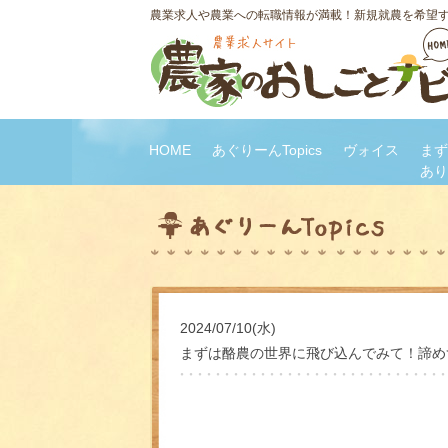
農業求人や農業への転職情報が満載！新規就農を希望
HOME
あぐりーんTopics
ヴォイス
まず
あり
2024/07/10(水)
まずは酪農の世界に飛び込んでみて！諦め