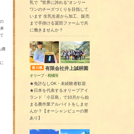
乳で〝世界に誇れる”オンリー
ワンのチーズづくりを目指して
います 生乳生産から加工、販売
の
まで手掛ける冨田ファームで共
来
に働きませんか？
て
山農
に
有限会社井上誠耕園
香川県
オリーブ・柑橘等
★免許なしOK・未経験者歓迎
★日本を代表するオリーブアイ
ランド「小豆島」で10月から始
まる農作業アルバイトをしませ
んか？【オーシャンビューの寮
あり】