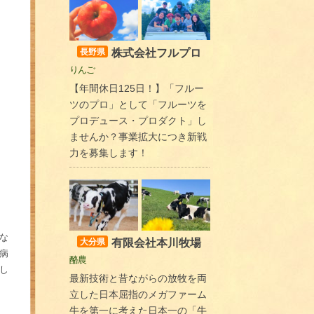
株式会社フルプロ
長野県
りんご
【年間休日125日！】「フルー
ツのプロ」として「フルーツを
プロデュース・プロダクト」し
ませんか？事業拡大につき新戦
力を募集します！
な
有限会社本川牧場
大分県
病
酪農
し
最新技術と昔ながらの放牧を両
立した日本屈指のメガファーム
牛を第一に考えた日本一の「牛