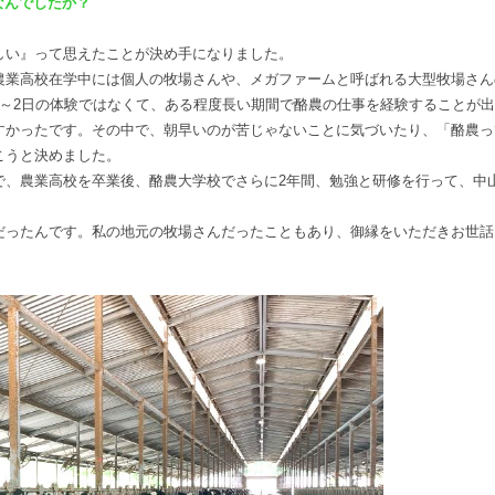
なんでしたか？
。
しい』って思えたことが決め手になりました。
農業高校在学中には個人の牧場さんや、メガファームと呼ばれる大型牧場さん
1～2日の体験ではなくて、ある程度長い期間で酪農の仕事を経験することが出
すかったです。その中で、朝早いのが苦じゃないことに気づいたり、「酪農っ
こうと決めました。
で、農業高校を卒業後、酪農大学校でさらに2年間、勉強と研修を行って、中
だったんです。私の地元の牧場さんだったこともあり、御縁をいただきお世話