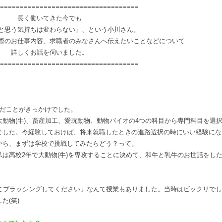
===================================
長く働いてきた今でも
と思う気持ちは変わらない」、という小川さん。
際のお仕事内容、求職者のみなさんへ伝えたいことなどについて
詳しくお話を伺いました。
===================================
んだことがきっかけでした。
動物(牛)、畜産加工、愛玩動物、動物バイオの4つの科目から専門科目を選
ました。今経験しておけば、将来就職したときの進路選択の時にいい経験にな
から、まずは学校で挑戦してみたらどう？って。
は高校2年で大動物(牛)を専攻することに決めて、和牛と乳牛のお世話をし
えてブラッシングしてください」なんて授業もありました。当時はビックリでし
た(笑)