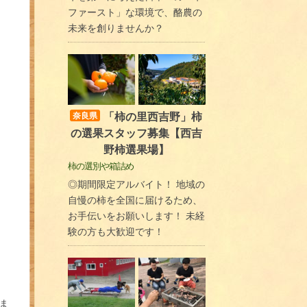
ファースト」な環境で、酪農の
未来を創りませんか？
「柿の里西吉野」柿
奈良県
の選果スタッフ募集【西吉
野柿選果場】
柿の選別や箱詰め
◎期間限定アルバイト！ 地域の
自慢の柿を全国に届けるため、
お手伝いをお願いします！ 未経
験の方も大歓迎です！
ま