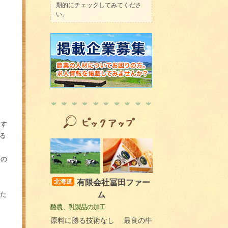
期的にチェックしてみてくださ
い。
択す
る
たの
有限会社冨田ファー
北海道
ム
た
酪農、乳製品の加工
原料に勝る技術なし 最良の牛