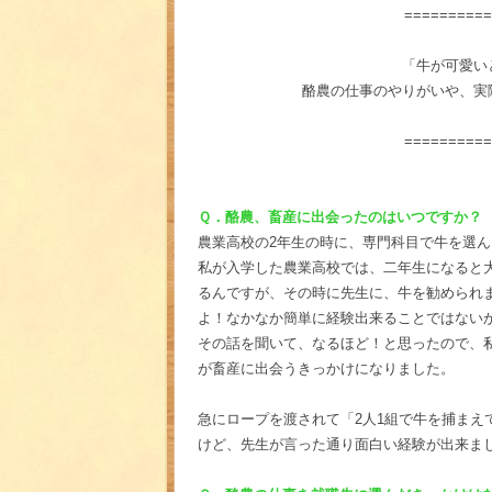
==========
「牛が可愛い
酪農の仕事のやりがいや、実
==========
Ｑ．酪農、畜産に出会ったのはいつですか？
農業高校の2年生の時に、専門科目で牛を選
私が入学した農業高校では、二年生になると大
るんですが、その時に先生に、牛を勧められ
よ！なかなか簡単に経験出来ることではない
その話を聞いて、なるほど！と思ったので、私
が畜産に出会うきっかけになりました。
急にロープを渡されて「2人1組で牛を捕ま
けど、先生が言った通り面白い経験が出来まし