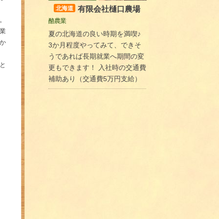
有限会社樋口農場
北海道
。
酪農業
業
夏の北海道の良い時期を満喫♪
か
3か月程度やってみて、できそ
うであれば長期就業へ期間の変
と
更もできます！ 入社時の交通費
補助あり（交通費5万円支給）