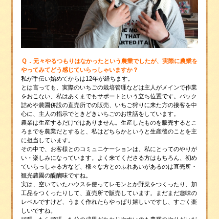
Ｑ．
元々やるつもりはなかったという農業でしたが、実際に農業を
やってみてどう感じていらっしゃいますか？
私が手伝い始めてからは12年が経ちます。
とは言っても、実際のいちごの栽培管理などは主人がメインで作業
をおこない、私はあくまでもサポートという立ち位置です。パック
詰めや農園併設の直売所での販売、いちご狩りに来た方の接客を中
心に、主人の指示でときどきいちごのお世話をしています。
農業は生産するだけではありません。生産したものを販売するとこ
ろまでを農業だとすると、私はどちらかというと生産後のことを主
に担当しています。
その中で、お客様とのコミュニケーションは、私にとってのやりが
い・楽しみになっています。よく来てくださる方はもちろん、初め
ていらっしゃる方など、様々な方とのふれあいがあるのは直売所・
観光農園の醍醐味ですね。
実は、空いていたハウスを使ってレモンとか野菜をつくったり、加
工品をつくったりして、直売所で販売しています。まだまだ趣味の
レベルですけど、うまく作れたらやっぱり嬉しいですし、すごく楽
しいですね。