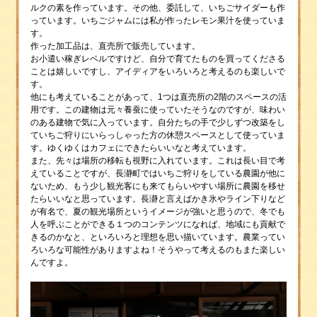
ルクの素を作っています。その他、委託して、いちごサイダーも作
っています。いちごジャムには私が作ったレモン果汁を使っていま
す。
作った加工品は、直売所で販売しています。
お小遣い稼ぎレベルですけど、自分で育てたものを買ってくださる
ことは嬉しいですし、アイディアをいろいろと考えるのも楽しいで
す。
他にも考えていることがあって、1つは直売所の2階のスペースの活
用です。この建物は元々養蚕に使っていたそうなのですが、味わい
のある建物で気に入っています。自分たちの手で少しずつ改築をし
ていちご狩りにいらっしゃった方の休憩スペースとして使っていま
す。ゆくゆくはカフェにできたらいいなと考えています。
また、先々は場所の移転も視野に入れています。これは長い目で考
えていることですが、長瀞町ではいちご狩りをしている農園が他に
ないため、もう少し観光客にも来てもらいやすい場所に農園を移せ
たらいいなと思っています。長瀞と言えばかき氷やライン下りなど
が有名で、夏の観光場所というイメージが強いと思うので、冬でも
人を呼ぶことができる１つのコンテンツになれば、地域にも貢献で
きるのかなと、といろいろと理想を思い描いています。農業ってい
ろいろな可能性がありますよね！そうやって考えるのもまた楽しい
んですよ。