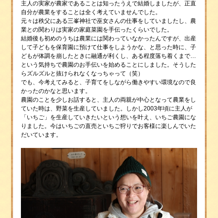
主人の実家が農家であることは知ったうえで結婚しましたが、正直
自分が農業をすることは全く考えていませんでした。
元々は秩父にある三峯神社で巫女さんの仕事をしていましたし、農
業との関わりは実家の家庭菜園を手伝ったくらいでした。
結婚後も初めのうちは農業には関わっていなかったんですが、出産
して子どもを保育園に預けて仕事をしようかな、と思った時に、子
どもが体調を崩したときに融通が利くし、ある程度落ち着くまで…
という気持ちで農園のお手伝いを始めることにしました。そうした
らズルズルと抜けられなくなっちゃって（笑）
でも、今考えてみると、子育てをしながら働きやすい環境なので良
かったのかなと思います。
農園のことを少しお話すると、主人の両親が中心となって農業をし
ていた時は、野菜を生産していました。しかし2003年頃に主人が
「いちご」を生産していきたいという想いを叶え、いちご農園にな
りました。今はいちごの直売といちご狩りでお客様に楽しんでいた
だいています。