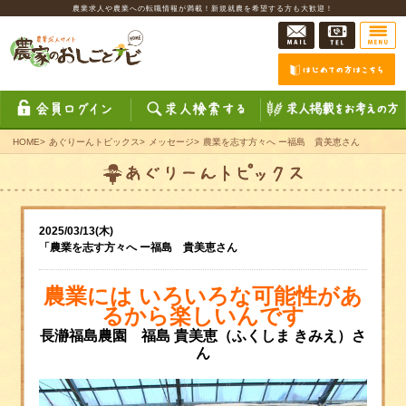
農業求人や農業への転職情報が満載！新規就農を希望する方も大歓迎！
HOME
>
あぐりーんトピックス
>
メッセージ
>
農業を志す方々へ ー福島 貴美恵さん
2025/03/13(木)
「農業を志す方々へ ー福島 貴美恵さん
農業には
いろいろな可能性があ
るから
楽しいんです
長瀞福島農園 福島 貴美恵
（ふくしま きみえ）さ
ん