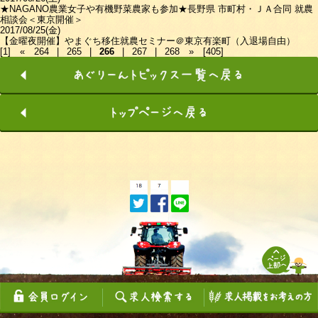
★NAGANO農業女子や有機野菜農家も参加★長野県 市町村・ＪＡ合同 就農
相談会＜東京開催＞
2017/08/25(金)
【金曜夜開催】やまぐち移住就農セミナー＠東京有楽町（入退場自由）
[1]
«
264
|
265
|
266
|
267
|
268
»
[405]