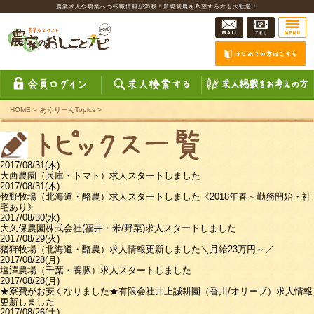
農業求人や農業への転職情報が満載！新規就農を希望する方も大歓迎！
HOME
>
あぐりーんTopics
>
2017/08/31(木)
大西農園（兵庫・トマト）求人スタートしました
2017/08/31(木)
牧野牧場（北海道・酪農）求人スタートしました《2018年春～勤務開始・社
宅あり》
2017/08/30(水)
大久保農園株式会社(福井・米/野菜)求人スタートしました
2017/08/29(火)
猪狩牧場（北海道・酪農）求人情報更新しました＼月給23万円～／
2017/08/28(月)
塩澤農場（千葉・養豚）求人スタートしました
2017/08/28(月)
★寮費がお安くなりました★有限会社井上誠耕園（香川/オリーブ）求人情報
更新しました
2017/08/26(土)