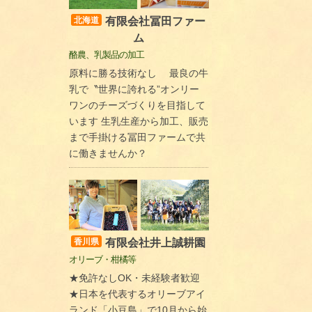
有限会社冨田ファー
北海道
ム
酪農、乳製品の加工
原料に勝る技術なし 最良の牛
乳で〝世界に誇れる”オンリー
ワンのチーズづくりを目指して
います 生乳生産から加工、販売
まで手掛ける冨田ファームで共
に働きませんか？
有限会社井上誠耕園
香川県
オリーブ・柑橘等
★免許なしOK・未経験者歓迎
★日本を代表するオリーブアイ
ランド「小豆島」で10月から始