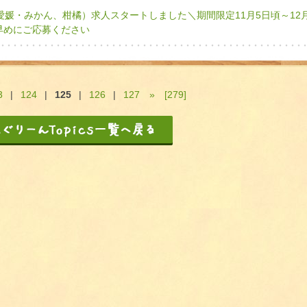
（愛媛・みかん、柑橘）求人スタートしました＼期間限定11月5日頃～12
早めにご応募ください
3
|
124
|
125
|
126
|
127
»
[279]