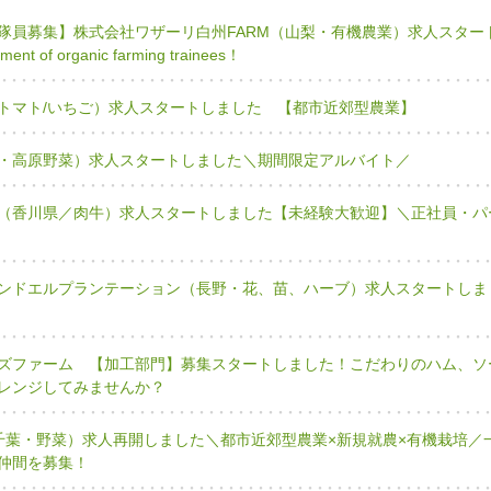
隊員募集】株式会社ワザーリ白州FARM（山梨・有機農業）求人スター
t of organic farming trainees！
トマト/いちご）求人スタートしました 【都市近郊型農業】
・高原野菜）求人スタートしました＼期間限定アルバイト／
（香川県／肉牛）求人スタートしました【未経験大歓迎】＼正社員・パ
ンドエルプランテーション（長野・花、苗、ハーブ）求人スタートしま
ズファーム 【加工部門】募集スタートしました！こだわりのハム、ソ
レンジしてみませんか？
G（千葉・野菜）求人再開しました＼都市近郊型農業×新規就農×有機栽培／
仲間を募集！