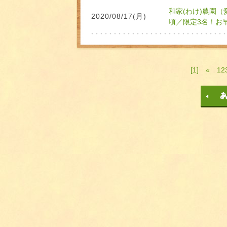
和家(わけ)農園
2020/08/17(月)
頃／限定3名！お
[1]
«
12