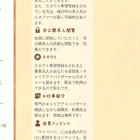
見ることができます。
また、スカウト希望登録をされ
ト
ている方は、検討中の求人先か
らオファーが届く可能性があり
ます。
会員に登録していただくと、非
公開求人の詳細も閲覧でき、応
募ができます。
ー
スカウト希望登録をされると、
農業法人があなたを逆指名！キ
ャリアアドバイザーからのオフ
し
ァーも届きます。匿名で利用が
できるので安心です。
ー
専門のキャリアアドバイザーと
相談しながら就職先・転職先を
探せます。登録は無料です♪
一緒
「マイページ」には会員の方だ
けに配信するコンテンツも。定