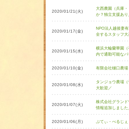
大西農園（兵庫・
2020/01/21(火)
か？独立支援あり
NPO法人越後妻
2020/01/17(金)
全するスタッフ大
横浜大輪蘭華園（
2020/01/15(水)
内で通勤可能なパ
2020/01/10(金)
有限会社樋口農場
タンジョウ農場（
2020/01/08(水)
大歓迎／
株式会社グランド
2020/01/07(火)
情報追加しました
2020/01/06(月)
ぷてぃ・べるじぇ