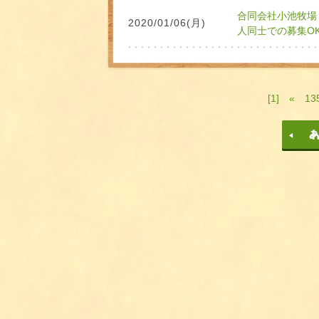
合同会社小池牧場
2020/01/06(月)
人同士での募集O
[1]
«
13