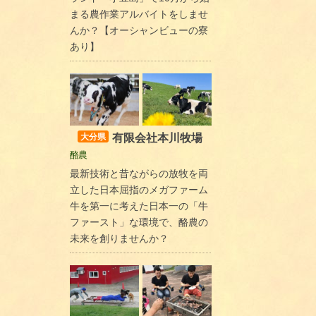
まる農作業アルバイトをしませ
んか？【オーシャンビューの寮
あり】
有限会社本川牧場
大分県
酪農
最新技術と昔ながらの放牧を両
立した日本屈指のメガファーム
牛を第一に考えた日本一の「牛
ファースト」な環境で、酪農の
未来を創りませんか？