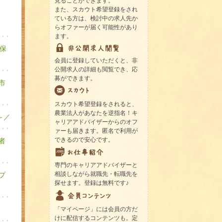
見ることができます。
また、スカウト希望登録をされ
ている方は、検討中の求人先か
らオファーが届く可能性があり
ます。
保
会員に登録していただくと、非
公開求人の詳細も閲覧でき、応
募ができます。
市
スカウト希望登録をされると、
農業法人があなたを逆指名！キ
～／
ャリアアドバイザーからのオフ
ァーも届きます。匿名で利用が
できるので安心です。
者
専門のキャリアアドバイザーと
相談しながら就職先・転職先を
プ
探せます。登録は無料です♪
「マイページ」には会員の方だ
けに配信するコンテンツも。定