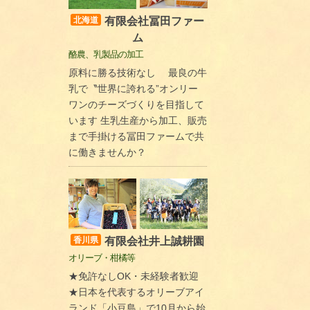
有限会社冨田ファー
北海道
ム
酪農、乳製品の加工
原料に勝る技術なし 最良の牛
乳で〝世界に誇れる”オンリー
ワンのチーズづくりを目指して
います 生乳生産から加工、販売
まで手掛ける冨田ファームで共
に働きませんか？
有限会社井上誠耕園
香川県
オリーブ・柑橘等
★免許なしOK・未経験者歓迎
★日本を代表するオリーブアイ
ランド「小豆島」で10月から始