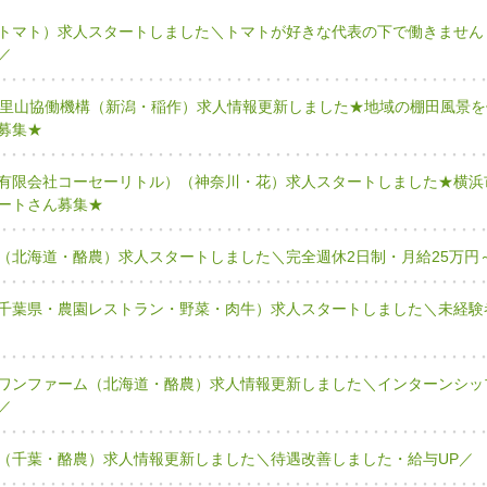
トマト）求人スタートしました＼トマトが好きな代表の下で働きません
／
有里山協働機構（新潟・稲作）求人情報更新しました★地域の棚田風景を
募集★
有限会社コーセーリトル）（神奈川・花）求人スタートしました★横浜
ートさん募集★
（北海道・酪農）求人スタートしました＼完全週休2日制・月給25万円
千葉県・農園レストラン・野菜・肉牛）求人スタートしました＼未経験
ワンファーム（北海道・酪農）求人情報更新しました＼インターンシッ
／
（千葉・酪農）求人情報更新しました＼待遇改善しました・給与UP／