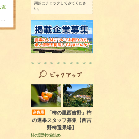
期的にチェックしてみてくださ
ご友
い。
「柿の里西吉野」柿
奈良県
の選果スタッフ募集【西吉
野柿選果場】
柿の選別や箱詰め