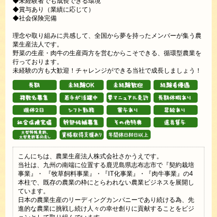
◆未経験者でも成長できる環境
◆賞与あり（業績に応じて）
◆社会保険完備
理念や取り組みに共感して、全国から夢を持ったメンバーが集う農
業生産法人です。
野菜の生産・肉牛の生産両方を営むからこそできる、循環型農業を
行っております。
未経験の方も大歓迎！チャレンジができる当社で成長しましょう！
こんにちは、農業生産法人株式会社さかうえです。
当社は、九州の南端に位置する鹿児島県志布志市で『契約栽培
事業』・ 『牧草飼料事業』・『IT化事業』・『肉牛事業』の4
本柱で、既存の農業の枠にとらわれない農業ビジネスを展開し
ています。
日本の農業生産のリーディングカンパニーであり続ける為、先
進的な農業に挑戦し続け人々の幸せ創りに貢献することをビジ