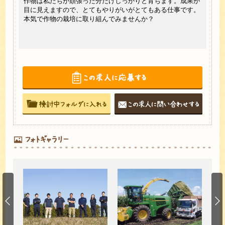
作物は私たちが頑張った分だけしっかりと育ちます。成果が
当社
に創っ
目に見えますので、とてもやりがいがとてもある仕事です。
す。
お待
本気で作物の栽培に取り組んでみませんか？
も問
です