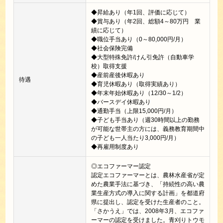
◆昇給あり（年1回、評価に応じて）
◆賞与あり（年2回、総額4～80万円 業
績に応じて）
◆職位手当あり（0～80,000円/月）
◆社会保険完備
◆大型特殊免許/けん引免許（自動車学
校）取得支援
◆産前産後休暇あり
待遇
◆育児休暇あり（取得実績あり）
◆年末年始休暇あり（12/30～1/2）
◆バースデイ休暇あり
◆通勤手当（上限15,000円/月）
◆子ども手当あり（週30時間以上の勤務
が可能な世帯主の方には、義務教育期間中
の子ども一人当たり3,000円/月）
◆再雇用制度あり
◎エコファーマー認定
認定エコファーマーとは、農林水産省が定
めた農業手法に基づき、「持続性の高い農
業生産方式の導入に関する計画」を都道府
県に提出し、認定を受けた生産者のこと。
「さかうえ」では、2008年3月、エコファ
ーマーの認定を受けました。青刈りトウモ