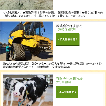
＼＼1名急募／／ ★実働6時間！効率を重視し、短時間勤務を実現！★ 働く方が日々の
生活を大切にできるから、牛に思いやりを持って接することができます
株式会社はまほろ
北海道佐呂間町
北の大地から農業維新！ 580ヘクタールの広大な農地で一緒に汗を流しませんか？ ◎
農業体験随時受け入れ中！（宿泊費無料・交通費助成あり）
有限会社本川牧場
大分県 酪農