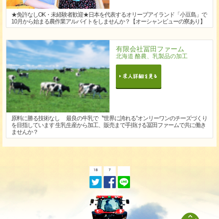
★免許なしOK・未経験者歓迎★日本を代表するオリーブアイランド「小豆島」で
10月から始まる農作業アルバイトをしませんか？【オーシャンビューの寮あり】
有限会社冨田ファーム
北海道 酪農、乳製品の加工
原料に勝る技術なし 最良の牛乳で〝世界に誇れる”オンリーワンのチーズづくり
を目指しています 生乳生産から加工、販売まで手掛ける冨田ファームで共に働き
ませんか？