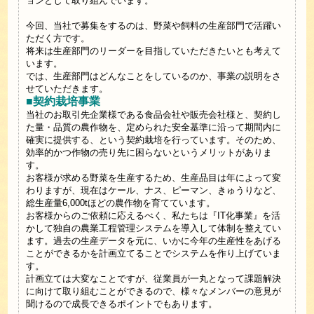
ョンとして取り組んでいます。
今回、当社で募集をするのは、野菜や飼料の生産部門で活躍い
ただく方です。
将来は生産部門のリーダーを目指していただきたいとも考えて
います。
では、生産部門はどんなことをしているのか、事業の説明をさ
せていただきます。
■契約栽培事業
当社のお取引先企業様である食品会社や販売会社様と、契約し
た量・品質の農作物を、定められた安全基準に沿って期間内に
確実に提供する、という契約栽培を行っています。そのため、
効率的かつ作物の売り先に困らないというメリットがありま
す。
お客様が求める野菜を生産するため、生産品目は年によって変
わりますが、現在はケール、ナス、ピーマン、きゅうりなど、
総生産量6,000tほどの農作物を育てています。
お客様からのご依頼に応えるべく、私たちは『IT化事業』を活
かして独自の農業工程管理システムを導入して体制を整えてい
ます。過去の生産データを元に、いかに今年の生産性をあげる
ことができるかを計画立てることでシステムを作り上げていま
す。
計画立ては大変なことですが、従業員が一丸となって課題解決
に向けて取り組むことができるので、様々なメンバーの意見が
聞けるので成長できるポイントでもあります。