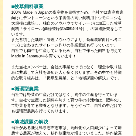
■牧草飼料事業
100％ Made in Japanの畜産物を目指すため、当社では畜産農家
向けにデントコーンという栄養価の高い飼料用トウモロコシを
大規模に栽培し、独自のノウハウでサイレージに加工した牧草
飼料「サイロール(商標登録第5089491号）」の製造販売をして
います。
また蓄積した栽培・管理ノウハウにより、畜産農家向けへ各ニ
ーズに合わせたサイレージ作りの作業受託も行っています。
自社でも肉牛を生産しているため、自社で作った飼料を与えて
Made in Japanの牛を育てています！
また当社メンバーは、会社の事業だけではなく、理念や取り組
みに共感して入社を決めた人が多くおります。その中でも特徴
的な取り組みは、「循環型農業」と「地域課題の解決」です。
■循環型農業
当社では野菜の生産だけではなく、肉牛の生産を行っていま
す。自社で生産した飼料を与えて育つ牛の排泄物は、肥料化し
て野菜を育てる栄養となります。そうやって、自社の中だけで
も循環型農業を行っております。
■地域課題の解決
当社がある鹿児島県志布志市は、高齢化や人口減少によって離
農する農家が増えて、耕作放棄地が増えていました。耕作放棄