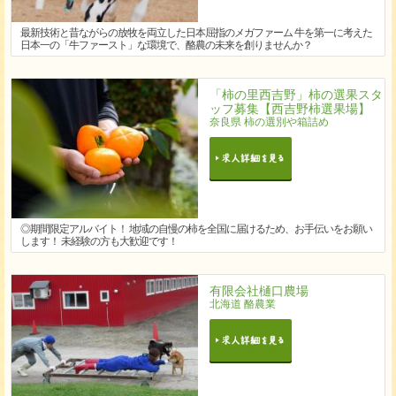
最新技術と昔ながらの放牧を両立した日本屈指のメガファーム 牛を第一に考えた
日本一の「牛ファースト」な環境で、酪農の未来を創りませんか？
「柿の里西吉野」柿の選果スタ
ッフ募集【西吉野柿選果場】
奈良県 柿の選別や箱詰め
◎期間限定アルバイト！ 地域の自慢の柿を全国に届けるため、お手伝いをお願い
します！ 未経験の方も大歓迎です！
有限会社樋口農場
北海道 酪農業