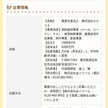
企業情報
【名称】 農業生産法人 株式会社さか
うえ
【事業内容】契約栽培事業（ケール、ピー
マン、ナス）、牧草飼料事業、農業経営IT
化事業、肉牛事業、新規事業
【設立】 1995年4月
【資本金】 6200万円
詳細
【従業員数】210名（男女比1：1、平均年
齢36.8歳）へ変更
【所在地】 〒899-7104 鹿児島県志布
志市志布志町安楽2873-4
【代表者】 代表取締役 坂上 隆
【担当窓口】 株式会社あぐりーん（電話
番号：0120-992-955）
農家のおしごとナビよりご応募いただく
か、採用窓口【株式会社あぐりーん：
応募方法
0120-992-955】まで直接ご連絡をお願い
いたします。