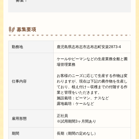
募集！
募集要項
勤務地
鹿児島県志布志市志布志町安楽2873-4
ケールやピーマンなどの生産業務全般と圃
場管理業務
お客様のニーズに応じて生産する作物は変
仕事内容
わりますが、現在は下記の農作物を生産し
ており、植え付け～収穫までの付随する作
業と管理をいただきます。
施設栽培：ピーマン、ナスなど
露地栽培：ケールなど
正社員
雇用形態
※試用期間3ヶ月間あり
期間
長期（期間の定めなし）