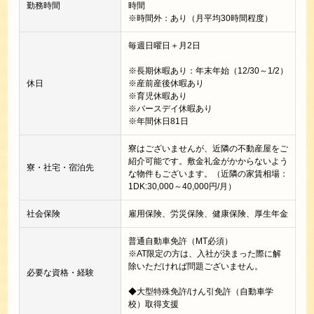
勤務時間
時間
※時間外：あり（月平均30時間程度）
毎週日曜日＋月2日
※長期休暇あり：年末年始（12/30～1/2）
休日
※産前産後休暇あり
※育児休暇あり
※バースデイ休暇あり
※年間休日81日
寮はございませんが、近隣の不動産屋をご
紹介可能です。敷金礼金がかからないよう
寮・社宅・宿泊先
な物件もございます。（近隣の家賃相場：
1DK:30,000～40,000円/月）
社会保険
雇用保険、労災保険、健康保険、厚生年金
普通自動車免許（MT必須）
※AT限定の方は、入社が決まった際に解
除いただければ問題ございません。
必要な資格・経験
◆大型特殊免許/けん引免許（自動車学
校）取得支援