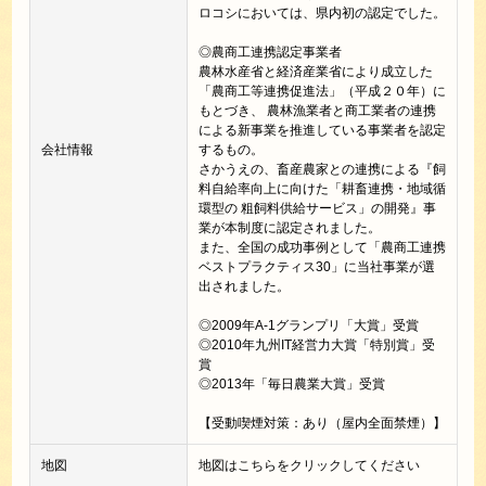
ロコシにおいては、県内初の認定でした。
◎農商工連携認定事業者
農林水産省と経済産業省により成立した
「農商工等連携促進法」（平成２０年）に
もとづき、 農林漁業者と商工業者の連携
による新事業を推進している事業者を認定
会社情報
するもの。
さかうえの、畜産農家との連携による『飼
料自給率向上に向けた「耕畜連携・地域循
環型の 粗飼料供給サービス」の開発』事
業が本制度に認定されました。
また、全国の成功事例として「農商工連携
ベストプラクティス30」に当社事業が選
出されました。
◎2009年A-1グランプリ「大賞」受賞
◎2010年九州IT経営力大賞「特別賞」受
賞
◎2013年「毎日農業大賞」受賞
【受動喫煙対策：あり（屋内全面禁煙）】
地図
地図はこちらをクリックしてください