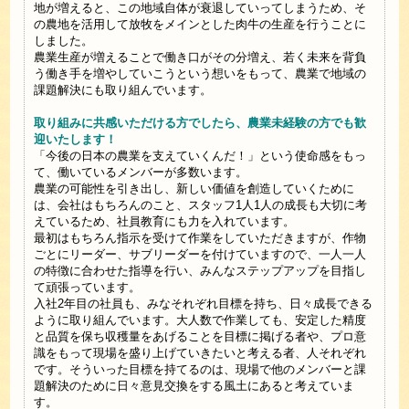
地が増えると、この地域自体が衰退していってしまうため、そ
の農地を活用して放牧をメインとした肉牛の生産を行うことに
しました。
農業生産が増えることで働き口がその分増え、若く未来を背負
う働き手を増やしていこうという想いをもって、農業で地域の
課題解決にも取り組んでいます。
取り組みに共感いただける方でしたら、農業未経験の方でも歓
迎いたします！
「今後の日本の農業を支えていくんだ！」という使命感をもっ
て、働いているメンバーが多数います。
農業の可能性を引き出し、新しい価値を創造していくために
は、会社はもちろんのこと、スタッフ1人1人の成長も大切に考
えているため、社員教育にも力を入れています。
最初はもちろん指示を受けて作業をしていただきますが、作物
ごとにリーダー、サブリーダーを付けていますので、一人一人
の特徴に合わせた指導を行い、みんなステップアップを目指し
て頑張っています。
入社2年目の社員も、みなそれぞれ目標を持ち、日々成長できる
ように取り組んでいます。大人数で作業しても、安定した精度
と品質を保ち収穫量をあげることを目標に掲げる者や、プロ意
識をもって現場を盛り上げていきたいと考える者、人それぞれ
です。そういった目標を持てるのは、現場で他のメンバーと課
題解決のために日々意見交換をする風土にあると考えていま
す。