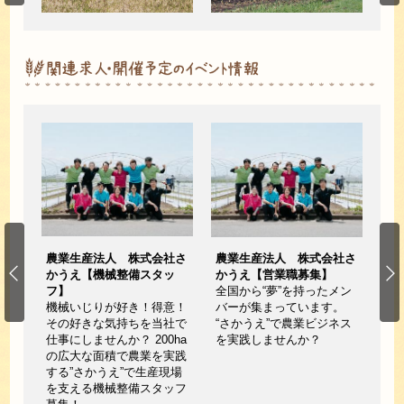
さか
農業生産法人 株式会社さ
農業生産法人 株式会社さ
農
かうえ【機械整備スタッ
かうえ【営業職募集】
か
、純
フ】
全国から“夢”を持ったメン
人
ビー
機械いじりが好き！得意！
バーが集まっています。
全
自然
その好きな気持ちを当社で
“さかうえ”で農業ビジネス
バ
てて
仕事にしませんか？ 200ha
を実践しませんか？
“
産牧
の広大な面積で農業を実践
を
ーを
する”さかうえ”で生産現場
？
を支える機械整備スタッフ