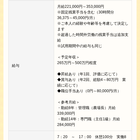
月給221,000円～353,000円
※固定残業手当を含む（30時間分
36,375～45,000円/月）
※ご本人の経験や年齢等を考慮して決定し
ます
※超過した時間外労働の残業手当は追加支
給
※試用期間中の給与も同じ
＜予定年収＞
265万円～500万円程度
給与
◆昇給あり（年1回、評価に応じて）
◆賞与あり（年2回、総額4～80万円 業
績に応じて）
◆職位手当あり（0円～80,000円/月）
＜参考月給＞
・勤続8年：管理職（農場長）月給
339,000円
・勤続14年：専門職（主任1級）月給
284,000円
7：20 ～ 17：00 休憩100分 実働8