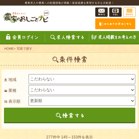
農業求人や農業への転職情報が満載！新規就農を希望する方も大歓迎！
HOME
>
写真で探す
地域
業種
表示順
277件中 145～153件を表示