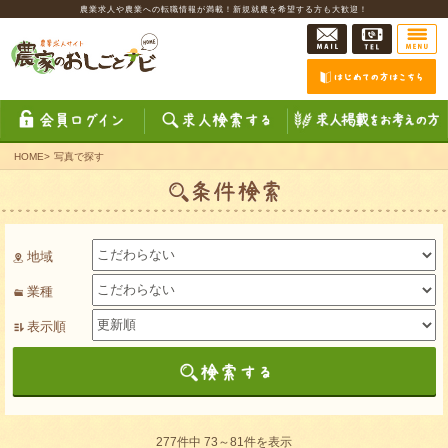
農業求人や農業への転職情報が満載！新規就農を希望する方も大歓迎！
HOME
>
写真で探す
地域
業種
表示順
277件中 73～81件を表示