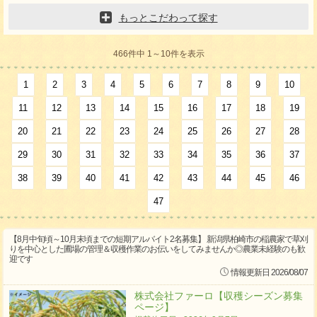
もっとこだわって探す
466件中 1～10件を表示
1
2
3
4
5
6
7
8
9
10
11
12
13
14
15
16
17
18
19
20
21
22
23
24
25
26
27
28
29
30
31
32
33
34
35
36
37
38
39
40
41
42
43
44
45
46
47
【8月中旬頃～10月末頃までの短期アルバイト2名募集】 新潟県柏崎市の稲農家で草刈
りを中心とした圃場の管理＆収穫作業のお伝いをしてみませんか◎農業未経験のも歓
迎です
情報更新日 2026/08/07
株式会社ファーロ【収穫シーズン募集
ページ】