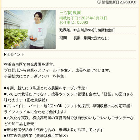
情報更新日 2026/08/06
三ツ間農園
掲載終了日 : 2026年8月21日
お仕事ID : 05093
勤務地
神奈川県横浜市泉区和泉町
期間
長期（期間の定めなし）
PRポイント
横浜市泉区で観光農園を運営。
プロ野球から農業へとフィールドを変え、成長を続けています。
事業拡大につき、新メンバーを募集！
■今期、新たに３号店となる農園をオープン予定！
■いちごの栽培だけでなく、接客やスタッフ管理も含めた「経営」の面白さを
味わえます（正社員候補）
■アルバイト・パート：週2回〜OK（シフト制採用）早朝収穫のみ対応可能！
ライフスタイルに合わせて働けます♪
■六次化を実践。横浜高島屋の直営店舗では自慢のいちごやいちごサンデーな
どの加工品を販売！
■未経験者が活躍！代表も含め、未経験者が活躍しています
■都市近郊型農業（農場は横浜市泉区）