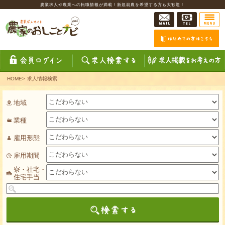
農業求人や農業への転職情報が満載！新規就農を希望する方も大歓迎！
HOME
>
求人情報検索
地域
業種
雇用形態
雇用期間
寮・社宅・
住宅手当