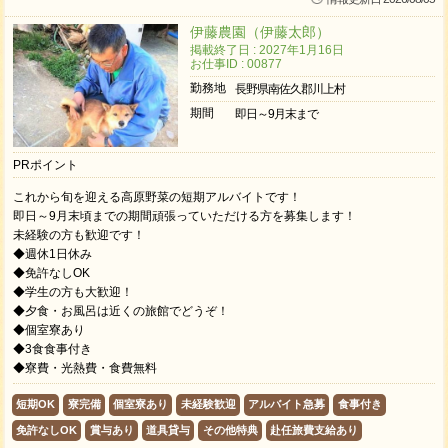
伊藤農園（伊藤太郎）
掲載終了日 : 2027年1月16日
お仕事ID : 00877
勤務地
長野県南佐久郡川上村
期間
即日～9月末まで
PRポイント
これから旬を迎える高原野菜の短期アルバイトです！
即日～9月末頃までの期間頑張っていただける方を募集します！
未経験の方も歓迎です！
◆週休1日休み
◆免許なしOK
◆学生の方も大歓迎！
◆夕食・お風呂は近くの旅館でどうぞ！
◆個室寮あり
◆3食食事付き
◆寮費・光熱費・食費無料
短期OK
寮完備
個室寮あり
未経験歓迎
アルバイト急募
食事付き
免許なしOK
賞与あり
道具貸与
その他特典
赴任旅費支給あり