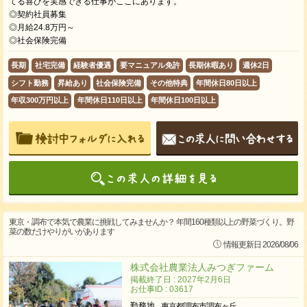
てる喜びを実感できる仕事がここにあります。
◎契約社員募集
◎月給24.8万円～
◎社会保険完備
長期
社宅完備
経験者優遇
要マニュアル免許
長期休暇あり
週休2日
シフト勤務
昇給あり
社会保険完備
その他特典
年間休日80日以上
年収300万円以上
年間休日110日以上
年間休日100日以上
東京・調布で本気で農業に挑戦してみませんか？ 年間160種類以上の野菜づくり。野
菜の数だけやりがいがあります
情報更新日 2026/08/06
株式会社農業法人みつぎファーム
掲載終了日 : 2027年2月6日
お仕事ID : 03617
勤務地
東京都調布市調布ヶ丘