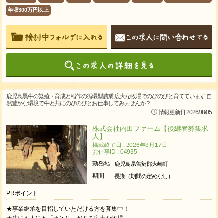
年収300万円以上
鹿児島黒牛の繁殖・育成と稲作の循環型農業 広大な牧場でのびのびと育てています 自
然豊かな環境で牛と共にのびのびとお仕事してみませんか？
情報更新日 2026/08/05
株式会社内田ファーム【後継者募集求
人】
掲載終了日 : 2026年8月17日
お仕事ID : 04935
勤務地
鹿児島県曽於郡大崎町
期間
長期（期間の定めなし）
PRポイント
★事業継承を目指していただける方を募集中！