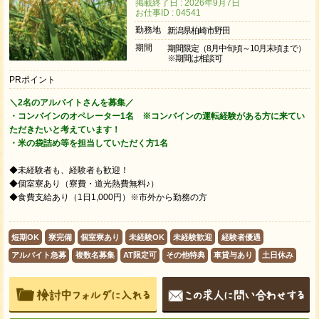
掲載終了日 : 2026年9月7日
お仕事ID : 04541
勤務地
新潟県柏崎市野田
期間
期間限定（8月中旬頃～10月末頃まで）
※期間は相談可
PRポイント
＼2名のアルバイトさんを募集／
・コンバインのオペレーター1名 ※コンバインの運転経験がある方に来てい
ただきたいと考えています！
・米の袋詰め等を担当していただく方1名
◆未経験者も、経験者も歓迎！
◆個室寮あり（寮費・道光熱費無料♪）
◆食費支給あり（1日1,000円）※市外から勤務の方
短期OK
寮完備
個室寮あり
未経験OK
未経験歓迎
経験者優遇
アルバイト急募
複数名募集
AT限定可
その他特典
車貸与あり
土日休み