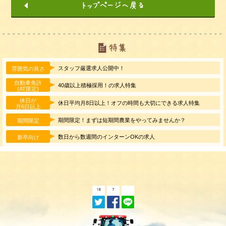
スタッフ厳選求人公開中！
雰囲気の良さ
自動車免許
40歳以上積極採用！の求人特集
(AT限定)
休日が
休日平均月8日以上！オフの時間も大切にできる求人特集
月6日以上
期間限定！まずは短期間農業をやってみませんか？
期間限定
数日から数週間のインターンOKの求人
新卒向け