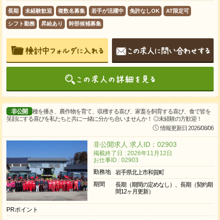
長期
未経験歓迎
複数名募集
若手が活躍中
免許なしOK
AT限定可
シフト勤務
昇給あり
幹部候補募集
非公開
種を播き、農作物を育て、収穫する喜び、家畜を飼育する喜び、食で皆を
笑顔にする喜びを私たちと共に一緒に分かち合いませんか！ ◎未経験の方歓迎！
情報更新日 2026/08/06
非公開求人 求人ID：02903
掲載終了日 : 2026年11月12日
お仕事ID : 02903
勤務地
岩手県北上市和賀町
期間
長期（期間の定めなし）、長期（契約期
間12ヶ月更新）
PRポイント