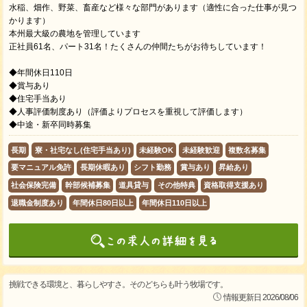
水稲、畑作、野菜、畜産など様々な部門があります（適性に合った仕事が見つ
かります）
本州最大級の農地を管理しています
正社員61名、パート31名！たくさんの仲間たちがお待ちしています！
◆年間休日110日
◆賞与あり
◆住宅手当あり
◆人事評価制度あり（評価よりプロセスを重視して評価します）
◆中途・新卒同時募集
長期
寮・社宅なし(住宅手当あり)
未経験OK
未経験歓迎
複数名募集
要マニュアル免許
長期休暇あり
シフト勤務
賞与あり
昇給あり
社会保険完備
幹部候補募集
道具貸与
その他特典
資格取得支援あり
退職金制度あり
年間休日80日以上
年間休日110日以上
挑戦できる環境と、暮らしやすさ。そのどちらも叶う牧場です。
情報更新日 2026/08/06