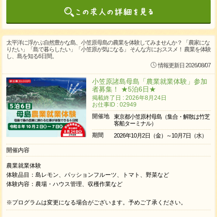
太平洋に浮かぶ自然豊かな島、小笠原母島の農業を体験してみませんか？ 「農家にな
りたい」「島で暮らしたい」「小笠原が気になる」 そんな方におススメ！ 農業を体験
し、島を知る6日間。
情報更新日 2026/08/07
小笠原諸島母島「農業就業体験」参加
者募集！ ★5泊6日★
掲載終了日 : 2026年8月24日
お仕事ID : 02949
開催地
東京都小笠原村母島（集合・解散は竹芝
客船ターミナル）
期間
2026年10月2日（金）～10月7日（水）
開催内容
農業就業体験
体験品目：島レモン、パッションフルーツ、トマト、野菜など
体験内容：農場・ハウス管理、収穫作業など
※プログラムは変更になる場合がございます。予めご了承ください。