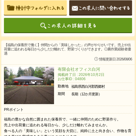
【福島の保養所で働く】仲間からの「美味しかった」の声がやりがいです。売上や出
荷量に追われる毎日から少しだけ離れて、野菜づくりができます。◎農作業経験者優
遇
情報更新日 2026/08/06
有限会社オフィス白河
掲載終了日 : 2026年10月2日
お仕事ID : 04806
勤務地
福島県西白河郡西郷村
期間
長期（12か月更新）
PRポイント
福島の豊かな自然に囲まれた保養所で、一緒に仲間のために野菜作り。
売上や出荷量に追われる毎日から、少しだけ離れてみませんか。
食べる人の「美味しい」という笑顔を大切に、純粋に土と向き合い、作物を育