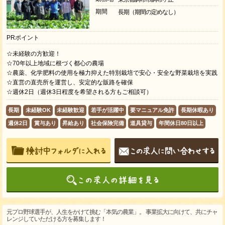
期間
長期（期間の定めなし）
PRポイント
☆未経験の方歓迎！
☆70年以上地域に根づく都心の農場
☆農薬、化学肥料の使用を極力抑えた特別栽培で安心・安全な野菜栽培を実践
☆直営の直売所を運営し、安定的な販路を確保
☆週休2日（週休3日程度を希望される方もご相談可）
長期
未経験OK
未経験歓迎
若手が活躍中
要マニュアル免許
長期休暇あり
週休2日
賞与あり
昇給あり
社会保険完備
道具貸与
年間休日80日以上
元プロ野球選手が、人生をかけて挑む「本気の農業」。 事業拡大に向けて、共にチャ
レンジしていただける方を募集します！