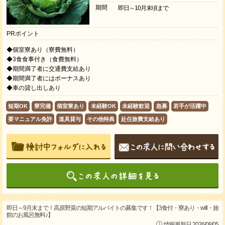
期間
即日～10月末頃まで
PRポイント
◆個室寮あり（寮費無料）
◆3食食事付き（食費無料）
◆期間満了者に交通費支給あり
◆期間満了者にはボーナスあり
◆車の貸し出しあり
短期OK
寮完備
個室寮あり
未経験OK
未経験歓迎
急募
若手が活躍中
要マニュアル免許
道具貸与
その他特典
赴任旅費支給あり
即日～9月末まで！高原野菜の短期アルバイトの募集です！【3食付・寮あり・wifi・旅
館のお風呂無料♪】
情報更新日 2026/08/05