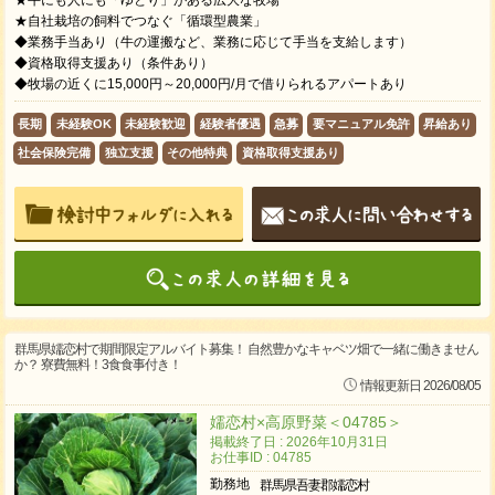
★牛にも人にも「ゆとり」がある広大な牧場
★自社栽培の飼料でつなぐ「循環型農業」
◆業務手当あり（牛の運搬など、業務に応じて手当を支給します）
◆資格取得支援あり（条件あり）
◆牧場の近くに15,000円～20,000円/月で借りられるアパートあり
長期
未経験OK
未経験歓迎
経験者優遇
急募
要マニュアル免許
昇給あり
社会保険完備
独立支援
その他特典
資格取得支援あり
群馬県嬬恋村で期間限定アルバイト募集！ 自然豊かなキャベツ畑で一緒に働きません
か？ 寮費無料！3食食事付き！
情報更新日 2026/08/05
嬬恋村×高原野菜＜04785＞
掲載終了日 : 2026年10月31日
お仕事ID : 04785
勤務地
群馬県吾妻郡嬬恋村