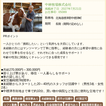
中林牧場株式会社
掲載終了日 : 2027年7月21日
お仕事ID : 05089
勤務地
北海道標津郡中標津町
期間
長期（期間の定めなし）
PRポイント
一人ひとりの「挑戦したい」という気持ちを大切にしています。
未経験の方にはマンツーマンで丁寧に指導し、経験者の方には希望や適性に合
わせて仕事を任せるなど、それぞれに合った成長をサポート！
年齢や性別に関係なくチャレンジできる環境です！
■月給270,000円～300,000円
■借り上げ寮があり、移住・一人暮らしをサポート
■車の貸し出し可
■実労働時間7時間半♪
■未経験からスタートした20～40代のスタッフが活躍中！（男性3名・女性
2名）
■中標津市街地まで車で約10分。買い物や病院など生活に便利な立地です！
長期
農業体験
個室寮あり
未経験歓迎
若手が活躍中
AT限定可
シフト勤務
賞与あり
昇給あり
社会保険完備
車貸与あり
資格取得支援あり