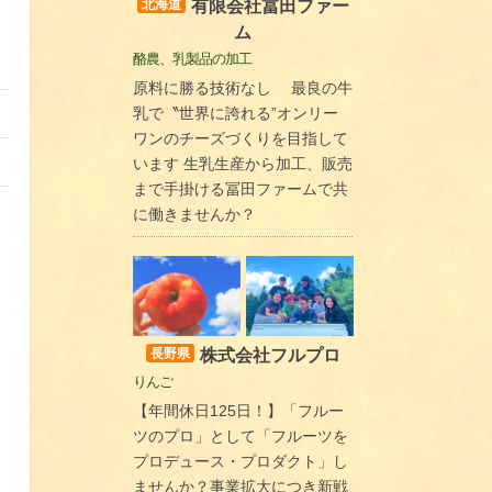
有限会社冨田ファー
北海道
ム
酪農、乳製品の加工
原料に勝る技術なし 最良の牛
乳で〝世界に誇れる”オンリー
ワンのチーズづくりを目指して
います 生乳生産から加工、販売
まで手掛ける冨田ファームで共
に働きませんか？
株式会社フルプロ
長野県
りんご
【年間休日125日！】「フルー
ツのプロ」として「フルーツを
プロデュース・プロダクト」し
ませんか？事業拡大につき新戦