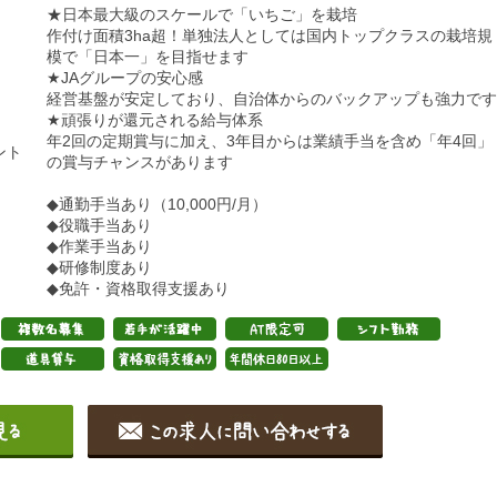
★日本最大級のスケールで「いちご」を栽培
作付け面積3ha超！単独法人としては国内トップクラスの栽培規
模で「日本一」を目指せます
★JAグループの安心感
経営基盤が安定しており、自治体からのバックアップも強力です
★頑張りが還元される給与体系
年2回の定期賞与に加え、3年目からは業績手当を含め「年4回」
ント
の賞与チャンスがあります
◆通勤手当あり（10,000円/月）
◆役職手当あり
◆作業手当あり
◆研修制度あり
◆免許・資格取得支援あり