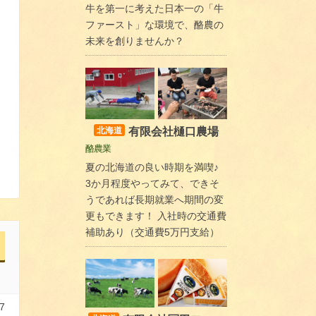
牛を第一に考えた日本一の「牛
ファースト」な環境で、酪農の
未来を創りませんか？
有限会社樋口農場
北海道
酪農業
夏の北海道の良い時期を満喫♪
3か月程度やってみて、できそ
うであれば長期就業へ期間の変
更もできます！ 入社時の交通費
補助あり（交通費5万円支給）
7