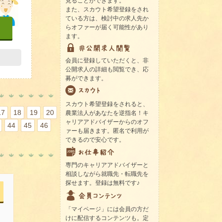
見ることができます。
また、スカウト希望登録をされ
ている方は、検討中の求人先か
らオファーが届く可能性があり
ます。
会員に登録していただくと、非
公開求人の詳細も閲覧でき、応
募ができます。
スカウト希望登録をされると、
17
18
19
20
農業法人があなたを逆指名！キ
ャリアアドバイザーからのオフ
44
45
46
ァーも届きます。匿名で利用が
できるので安心です。
専門のキャリアアドバイザーと
相談しながら就職先・転職先を
探せます。登録は無料です♪
「マイページ」には会員の方だ
けに配信するコンテンツも。定