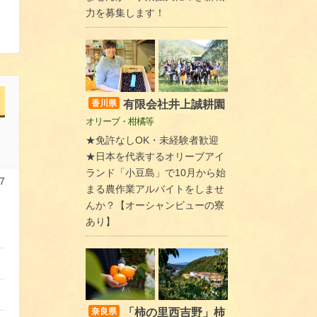
力を募集します！
有限会社井上誠耕園
香川県
オリーブ・柑橘等
★免許なしOK・未経験者歓迎
★日本を代表するオリーブアイ
ランド「小豆島」で10月から始
7
まる農作業アルバイトをしませ
んか？【オーシャンビューの寮
あり】
「柿の里西吉野」柿
奈良県