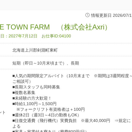
情報更新日 2026/07/1
E TOWN FARM （株式会社Axri）
：2027年7月12日 お仕事ID:04100
北海道上川郡剣淵町東町
短期（即日～10月末頃まで）、長期
■人気の期間限定アルバイト（10月末まで ※期間は3週間程度
ご相談可）
■長期スタッフも同時募集
■複数名募集
■未経験の方大歓迎！
■時給1,100円～1,500円
※フォークリフト有資格者は＋100円
ント
■週休2日（週3日～4日の勤務もOK）
■往復交通費（飛行機代）実費負担 ※最大40,000円 ⇒規定に
よる
■家具・家電付き寮あり（寮費800円/日）