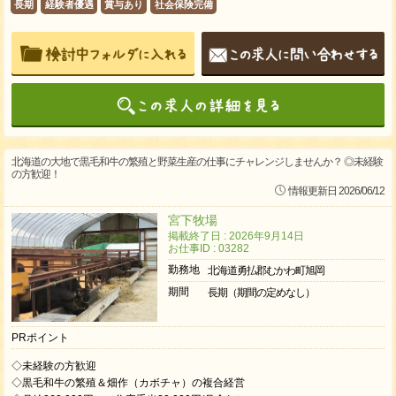
長期
経験者優遇
賞与あり
社会保険完備
北海道の大地で黒毛和牛の繁殖と野菜生産の仕事にチャレンジしませんか？ ◎未経験
の方歓迎！
情報更新日 2026/06/12
宮下牧場
掲載終了日 : 2026年9月14日
お仕事ID : 03282
勤務地
北海道勇払郡むかわ町旭岡
期間
長期（期間の定めなし）
PRポイント
◇未経験の方歓迎
◇黒毛和牛の繁殖＆畑作（カボチャ）の複合経営