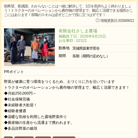
朝希望、夜感謝。わからないことは一緒に解決して、1日を気持ちよく終わりましょ
う！トラクターのオペレーションから農作物の管理まで、幅広く活躍できる場所がこ
こにはあります！前職のスキルは必ずどこかで役に立つはずです！
情報更新日 2026/06/12
有限会社さしま農場
掲載終了日 : 2026年9月15日
お仕事ID : 02322
勤務地
茨城県坂東市菅谷
期間
長期（期間の定めなし）
PRポイント
野菜が健康に育つ環境をつくるため、土づくりに力を注いでいます
トラクターのオペレーションから農作物の管理まで、幅広く活躍できます！
◆月給250,000円～
◆社会保険完備
◆未経験者大歓迎！
◆経験者優遇
◆温暖な気候を利用した露地野菜作り
◆農産物の生産から流通まで携われます。
◆多品目野菜の栽培