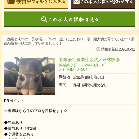
＼酪農と肉牛の一貫牧場／ 「牛の一生」にこだわり一頭一頭大切に育てています！最
高品質を一緒に届けていきましょう！
情報更新日 2026/06/12
有限会社農業生産法人若林牧場
掲載終了日 : 2026年9月13日
お仕事ID : 04564
勤務地
茨城県稲敷市蒲ケ山
期間
長期（期間の定めなし）
PRポイント
☆未経験から牛のプロを目指せます☆
◆昇給あり
◆賞与あり（年2回）
◆交通費支給あり