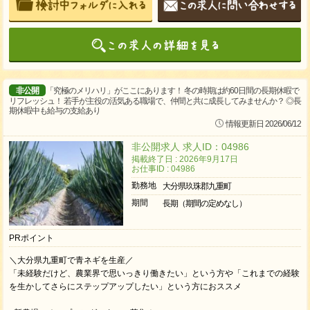
非公開
「究極のメリハリ」がここにあります！ 冬の時期は約60日間の長期休暇で
リフレッシュ！ 若手が主役の活気ある職場で、仲間と共に成長してみませんか？ ◎長
期休暇中も給与の支給あり
情報更新日 2026/06/12
非公開求人 求人ID：04986
掲載終了日 : 2026年9月17日
お仕事ID : 04986
勤務地
大分県玖珠郡九重町
期間
長期（期間の定めなし）
PRポイント
＼大分県九重町で青ネギを生産／
「未経験だけど、農業界で思いっきり働きたい」という方や「これまでの経験
を生かしてさらにステップアップしたい」という方におススメ