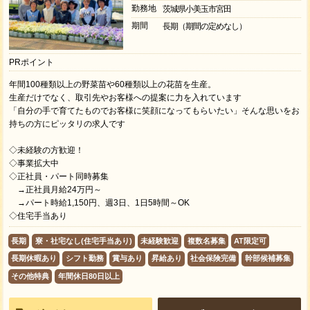
勤務地
茨城県小美玉市宮田
期間
長期（期間の定めなし）
PRポイント
年間100種類以上の野菜苗や60種類以上の花苗を生産。
生産だけでなく、取引先やお客様への提案に力を入れています
「自分の手で育てたものでお客様に笑顔になってもらいたい」そんな思いをお
持ちの方にピッタリの求人です
◇未経験の方歓迎！
◇事業拡大中
◇正社員・パート同時募集
→正社員月給24万円～
→パート時給1,150円、週3日、1日5時間～OK
◇住宅手当あり
長期
寮・社宅なし(住宅手当あり)
未経験歓迎
複数名募集
AT限定可
長期休暇あり
シフト勤務
賞与あり
昇給あり
社会保険完備
幹部候補募集
その他特典
年間休日80日以上