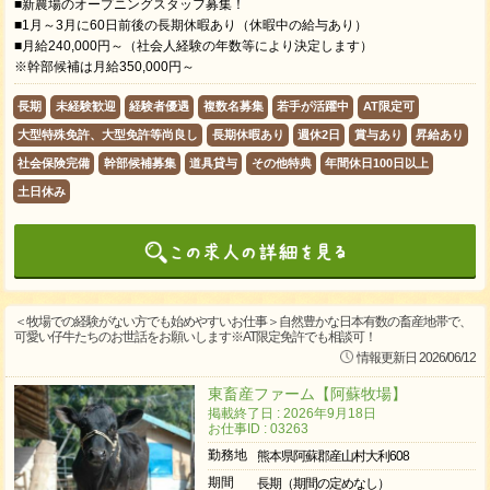
■新農場のオープニングスタッフ募集！
■1月～3月に60日前後の長期休暇あり（休暇中の給与あり）
■月給240,000円～（社会人経験の年数等により決定します）
※幹部候補は月給350,000円～
長期
未経験歓迎
経験者優遇
複数名募集
若手が活躍中
AT限定可
大型特殊免許、大型免許等尚良し
長期休暇あり
週休2日
賞与あり
昇給あり
社会保険完備
幹部候補募集
道具貸与
その他特典
年間休日100日以上
土日休み
＜牧場での経験がない方でも始めやすいお仕事＞自然豊かな日本有数の畜産地帯で、
可愛い仔牛たちのお世話をお願いします※AT限定免許でも相談可！
情報更新日 2026/06/12
東畜産ファーム【阿蘇牧場】
掲載終了日 : 2026年9月18日
お仕事ID : 03263
勤務地
熊本県阿蘇郡産山村大利608
期間
長期（期間の定めなし）