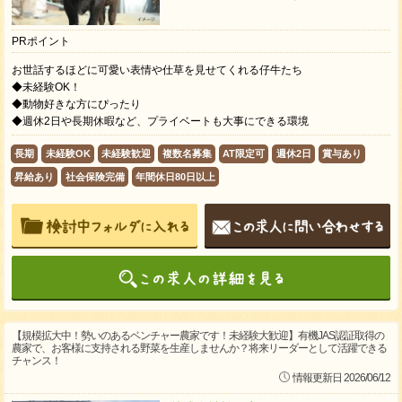
PRポイント
お世話するほどに可愛い表情や仕草を見せてくれる仔牛たち
◆未経験OK！
◆動物好きな方にぴったり
◆週休2日や長期休暇など、プライベートも大事にできる環境
長期
未経験OK
未経験歓迎
複数名募集
AT限定可
週休2日
賞与あり
昇給あり
社会保険完備
年間休日80日以上
【規模拡大中！勢いのあるベンチャー農家です！未経験大歓迎】有機JAS認証取得の
農家で、お客様に支持される野菜を生産しませんか？将来リーダーとして活躍できる
チャンス！
情報更新日 2026/06/12