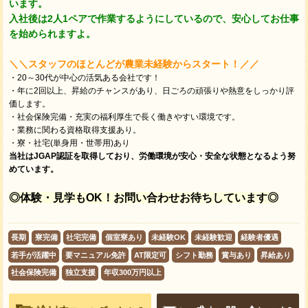
います。
入社後は2人1ペアで作業するようにしているので、安心してお仕事
を始められますよ。
＼＼スタッフのほとんどが農業未経験からスタート！／／
・20～30代が中心の活気ある会社です！
・年に2回以上、昇給のチャンスがあり、日ごろの頑張りや熱意をしっかり評
価します。
・社会保険完備・充実の福利厚生で長く働きやすい環境です。
・業務に関わる資格取得支援あり。
・寮・社宅(単身用・世帯用)あり
当社はJGAP認証を取得しており、労働環境が安心・安全な状態となるよう努
めています。
◎体験・見学もOK！お問い合わせお待ちしています◎
長期
寮完備
社宅完備
個室寮あり
未経験OK
未経験歓迎
経験者優遇
若手が活躍中
要マニュアル免許
AT限定可
シフト勤務
賞与あり
昇給あり
社会保険完備
独立支援
年収300万円以上