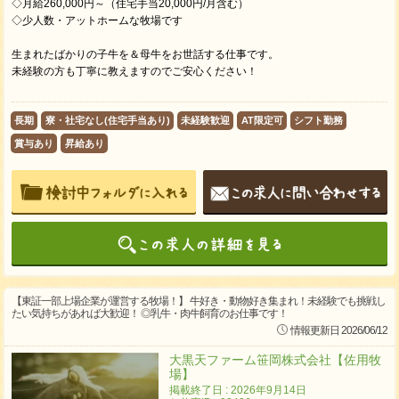
◇月給260,000円～（住宅手当20,000円/月含む）
◇少人数・アットホームな牧場です
生まれたばかりの子牛を＆母牛をお世話する仕事です。
未経験の方も丁寧に教えますのでご安心ください！
長期
寮・社宅なし(住宅手当あり)
未経験歓迎
AT限定可
シフト勤務
賞与あり
昇給あり
【東証一部上場企業が運営する牧場！】 牛好き・動物好き集まれ！未経験でも挑戦し
たい気持ちがあれば大歓迎！ ◎乳牛・肉牛飼育のお仕事です！
情報更新日 2026/06/12
大黒天ファーム笹岡株式会社【佐用牧
場】
掲載終了日 : 2026年9月14日