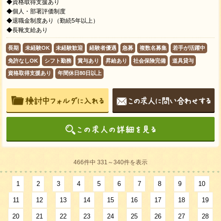
◆資格取得支援あり
◆個人・部署評価制度
◆退職金制度あり（勤続5年以上）
◆長靴支給あり
長期
未経験OK
未経験歓迎
経験者優遇
急募
複数名募集
若手が活躍中
免許なしOK
シフト勤務
賞与あり
昇給あり
社会保険完備
道具貸与
資格取得支援あり
年間休日80日以上
466件中 331～340件を表示
1
2
3
4
5
6
7
8
9
10
11
12
13
14
15
16
17
18
19
20
21
22
23
24
25
26
27
28