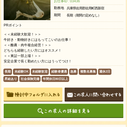
お仕事ID : 03436
勤務地
兵庫県佐用郡佐用町西新宿
期間
長期（期間の定めなし）
PRポイント
＜＜未経験大歓迎！＞＞
牛好き・動物好きにはもってこいのお仕事！
＜＜酪農・肉牛複合経営！＞＞
どちらも経験したい方にはオススメ！
＜＜東証一部上場！＞＞
安定企業で長く勤めたい方にはうってつけ！
長期
未経験OK
未経験歓迎
経験者優遇
急募
複数名募集
週休2日
昇給あり
社会保険完備
年間休日80日以上