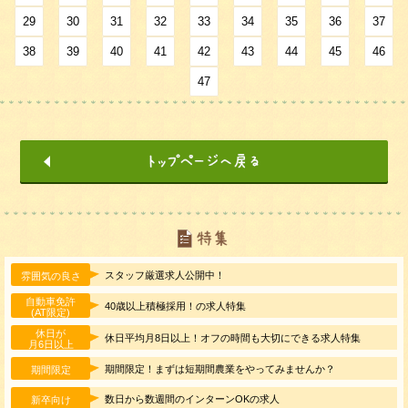
29
30
31
32
33
34
35
36
37
38
39
40
41
42
43
44
45
46
47
スタッフ厳選求人公開中！
雰囲気の良さ
自動車免許
40歳以上積極採用！の求人特集
(AT限定)
休日が
休日平均月8日以上！オフの時間も大切にできる求人特集
月6日以上
期間限定！まずは短期間農業をやってみませんか？
期間限定
数日から数週間のインターンOKの求人
新卒向け