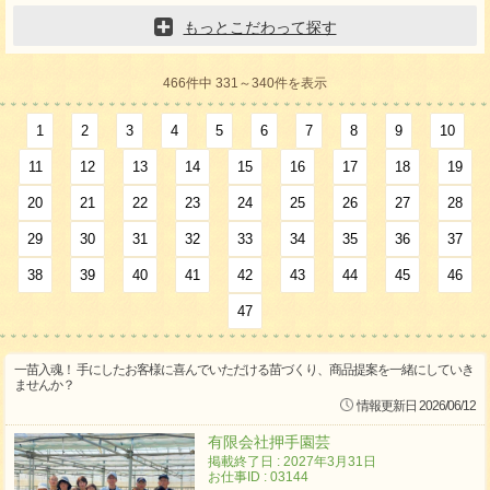
もっとこだわって探す
466件中 331～340件を表示
1
2
3
4
5
6
7
8
9
10
11
12
13
14
15
16
17
18
19
20
21
22
23
24
25
26
27
28
29
30
31
32
33
34
35
36
37
38
39
40
41
42
43
44
45
46
47
一苗入魂！ 手にしたお客様に喜んでいただける苗づくり、商品提案を一緒にしていき
ませんか？
情報更新日 2026/06/12
有限会社押手園芸
掲載終了日 : 2027年3月31日
お仕事ID : 03144