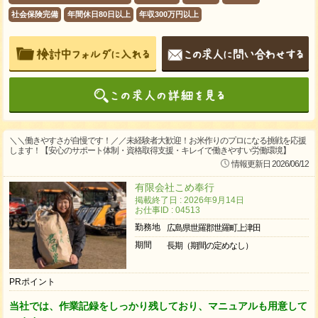
社会保険完備
年間休日80日以上
年収300万円以上
＼＼働きやすさが自慢です！／／未経験者大歓迎！お米作りのプロになる挑戦を応援
します！【安心のサポート体制・資格取得支援・キレイで働きやすい労働環境】
情報更新日 2026/06/12
有限会社こめ奉行
掲載終了日 : 2026年9月14日
お仕事ID : 04513
勤務地
広島県世羅郡世羅町上津田
期間
長期（期間の定めなし）
PRポイント
当社では、作業記録をしっかり残しており、マニュアルも用意して