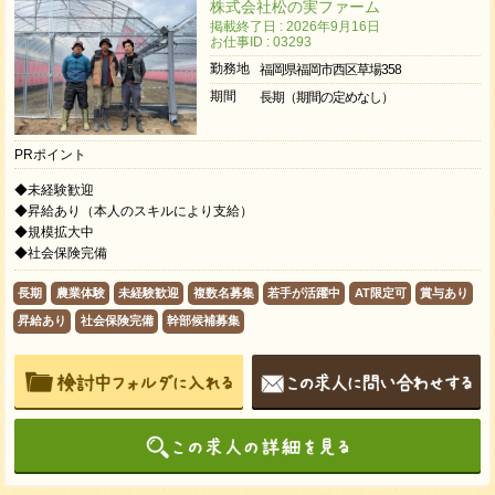
株式会社松の実ファーム
掲載終了日 : 2026年9月16日
お仕事ID : 03293
勤務地
福岡県福岡市西区草場358
期間
長期（期間の定めなし）
PRポイント
◆未経験歓迎
◆昇給あり（本人のスキルにより支給）
◆規模拡大中
◆社会保険完備
長期
農業体験
未経験歓迎
複数名募集
若手が活躍中
AT限定可
賞与あり
昇給あり
社会保険完備
幹部候補募集