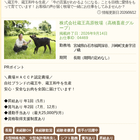
＼蔵王牛、蔵王和牛を生産／ 「牛の言葉がわかるようになる」ことを目標に愛情をも
って育てています！ お客様の声が届く牧場で一緒にお仕事をしてみませんか？
情報更新日 2026/06/12
株式会社蔵王高原牧場（高橋畜産グル
ープ）
掲載終了日 : 2026年9月14日
お仕事ID : 04469
勤務地
宮城県白石市福岡深谷、川崎町支倉字沼
ノ橇
期間
長期（期間の定めなし）
PRポイント
＼農場ＨＡＣＣＰ認定農場／
自社ブランドの蔵王牛、蔵王和牛を生産
安心・安全なお肉を全国に届けています！
◆昇給あり 年1回（5月）
◆賞与あり 年2回（7月、12月）
◆通勤手当あり（最大25,000円/月）
◆資格取得支援制度あり
長期
未経験OK
未経験歓迎
経験者優遇
若手が活躍中
大型特殊免許、大型免許等尚良し
シフト勤務
賞与あり
昇給あり