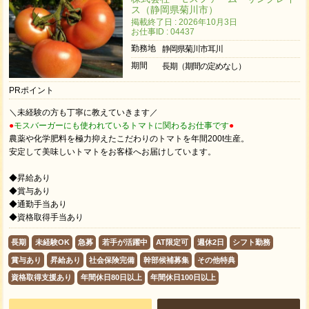
ス（静岡県菊川市）
掲載終了日 : 2026年10月3日
お仕事ID : 04437
勤務地
静岡県菊川市耳川
期間
長期（期間の定めなし）
PRポイント
＼未経験の方も丁寧に教えていきます／
●
モスバーガーにも使われているトマトに関わるお仕事です
●
農薬や化学肥料を極力抑えたこだわりのトマトを年間200t生産。
安定して美味しいトマトをお客様へお届けしています。
◆昇給あり
◆賞与あり
◆通勤手当あり
◆資格取得手当あり
長期
未経験OK
急募
若手が活躍中
AT限定可
週休2日
シフト勤務
賞与あり
昇給あり
社会保険完備
幹部候補募集
その他特典
資格取得支援あり
年間休日80日以上
年間休日100日以上