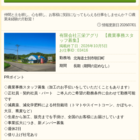
仲間と土を耕し、心を耕し、お客様に笑顔になってもらえる仕事をしませんか？ ◎農
業未経験の方歓迎！
情報更新日 2026/07/01
有限会社三栄アグリ 【農業事務スタ
ッフ募集】
掲載終了日 : 2026年10月5日
お仕事ID : 03416
勤務地
北海道士別市朝日町
期間
長期（期間の定めなし）
PRポイント
◇農業事務スタッフ募集（加工のお手伝いをしていただくこともあります）
◇正社員・契約社員・パート ご本人のご希望の勤務条件に合わせて勤務可能
です
◇減農薬、減化学肥料による特別栽培（トマトやスイートコーン、かぼちゃ、
大豆、蕎麦など）
◇生産から加工、販売までを手掛け、全国のお客様にお届けしています
◇事業拡大につき、新メンバー募集
◇週休2日
◇借り上げ社宅あり