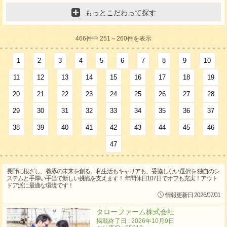
もっとこだわって探す
466件中 251～260件を表示
1
2
3
4
5
6
7
8
9
10
11
12
13
14
15
16
17
18
19
20
21
22
23
24
25
26
27
28
29
30
31
32
33
34
35
36
37
38
39
40
41
42
43
44
45
46
47
長野に根ざし、養豚の未来を創る。私生活もキャリアも、妥協しない選択を 独自のシ
ステムと手厚い手当で新しい挑戦を支えます！ 年間休日107日でオフも充実！アウト
ドア派に最適な環境です！
情報更新日 2026/07/01
タローファーム株式会社
掲載終了日 : 2026年10月9日