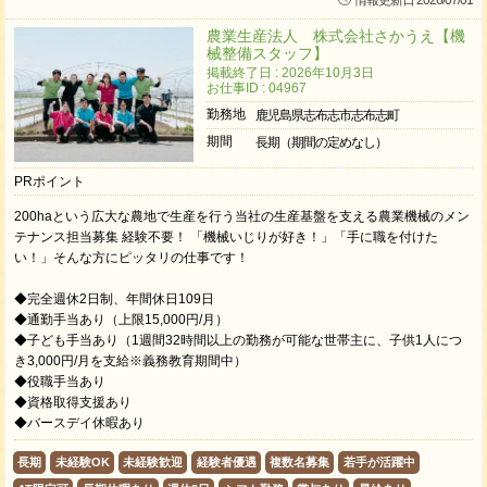
情報更新日 2026/07/01
農業生産法人 株式会社さかうえ【機
械整備スタッフ】
掲載終了日 : 2026年10月3日
お仕事ID : 04967
勤務地
鹿児島県志布志市志布志町
期間
長期（期間の定めなし）
PRポイント
200haという広大な農地で生産を行う当社の生産基盤を支える農業機械のメン
テナンス担当募集 経験不要！ 「機械いじりが好き！」「手に職を付けた
い！」そんな方にピッタリの仕事です！
◆完全週休2日制、年間休日109日
◆通勤手当あり（上限15,000円/月）
◆子ども手当あり（1週間32時間以上の勤務が可能な世帯主に、子供1人につ
き3,000円/月を支給※義務教育期間中）
◆役職手当あり
◆資格取得支援あり
◆バースデイ休暇あり
長期
未経験OK
未経験歓迎
経験者優遇
複数名募集
若手が活躍中