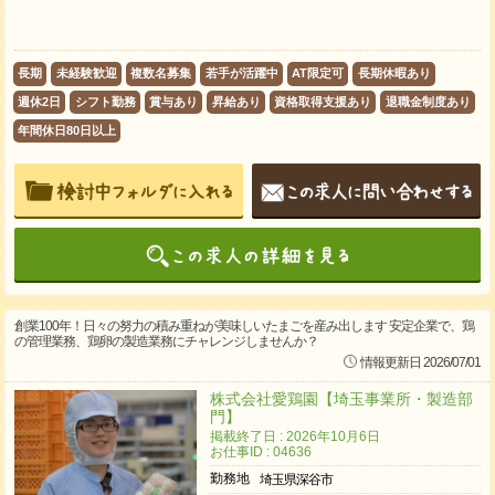
長期
未経験歓迎
複数名募集
若手が活躍中
AT限定可
長期休暇あり
週休2日
シフト勤務
賞与あり
昇給あり
資格取得支援あり
退職金制度あり
年間休日80日以上
創業100年！日々の努力の積み重ねが美味しいたまごを産み出します 安定企業で、鶏
の管理業務、鶏卵の製造業務にチャレンジしませんか？
情報更新日 2026/07/01
株式会社愛鶏園【埼玉事業所・製造部
門】
掲載終了日 : 2026年10月6日
お仕事ID : 04636
勤務地
埼玉県深谷市