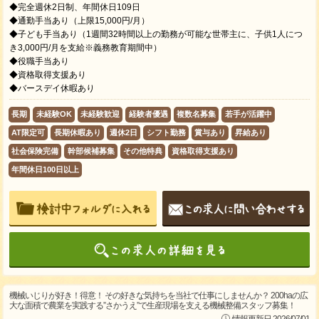
◆完全週休2日制、年間休日109日
◆通勤手当あり（上限15,000円/月）
◆子ども手当あり（1週間32時間以上の勤務が可能な世帯主に、子供1人につ
き3,000円/月を支給※義務教育期間中）
◆役職手当あり
◆資格取得支援あり
◆バースデイ休暇あり
長期
未経験OK
未経験歓迎
経験者優遇
複数名募集
若手が活躍中
AT限定可
長期休暇あり
週休2日
シフト勤務
賞与あり
昇給あり
社会保険完備
幹部候補募集
その他特典
資格取得支援あり
年間休日100日以上
機械いじりが好き！得意！ その好きな気持ちを当社で仕事にしませんか？ 200haの広
大な面積で農業を実践する”さかうえ”で生産現場を支える機械整備スタッフ募集！