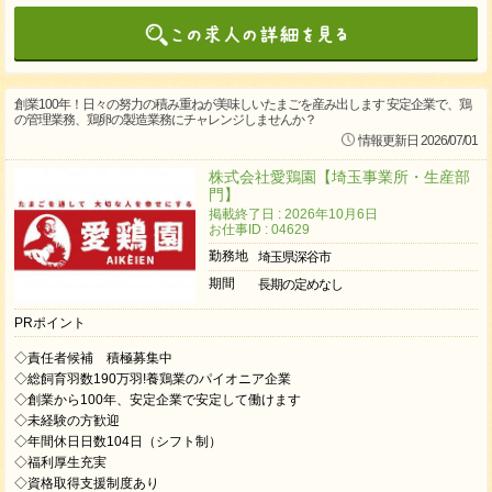
創業100年！日々の努力の積み重ねが美味しいたまごを産み出します 安定企業で、鶏
の管理業務、鶏卵の製造業務にチャレンジしませんか？
情報更新日 2026/07/01
株式会社愛鶏園【埼玉事業所・生産部
門】
掲載終了日 : 2026年10月6日
お仕事ID : 04629
勤務地
埼玉県深谷市
期間
長期の定めなし
PRポイント
◇責任者候補 積極募集中
◇総飼育羽数190万羽!養鶏業のパイオニア企業
◇創業から100年、安定企業で安定して働けます
◇未経験の方歓迎
◇年間休日日数104日（シフト制）
◇福利厚生充実
◇資格取得支援制度あり