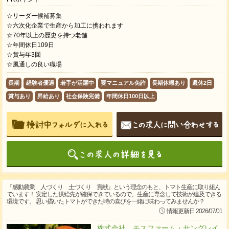
☆リーダー候補募集
☆六次化企業で生産から加工に携われます
☆70年以上の歴史を持つ老舗
☆年間休日109日
☆賞与年3回
☆風通しの良い職場
長期
経験者優遇
若手が活躍中
要マニュアル免許
長期休暇あり
週休2日
賞与あり
昇給あり
社会保険完備
年間休日100日以上
『感動農業 人づくり 土づくり 貢献』という理念のもと、トマト生産に取り組ん
でいます！ 安定した供給先が確保できているので、生産に専念して技術が追及できる
環境です。 思い描いたトマトができた時の喜びを一緒に味わってみませんか？
情報更新日 2026/07/01
株式会社 モスファーム・サングレイ