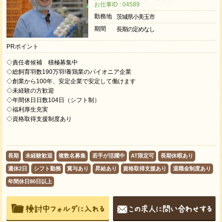
お仕事ID : 04589
勤務地
茨城県小美玉市
期間
長期の定めなし
PRポイント
◇責任者候補 積極募集中
◇総飼育羽数190万羽!養鶏業のパイオニア企業
◇創業から100年、安定企業で安定して働けます
◇未経験の方歓迎
◇年間休日日数104日（シフト制）
◇福利厚生充実
◇資格取得支援制度あり
長期
未経験歓迎
複数名募集
若手が活躍中
AT限定可
長期休暇あり
週休2日
シフト勤務
賞与あり
昇給あり
資格取得支援あり
退職金制度あり
年間休日80日以上