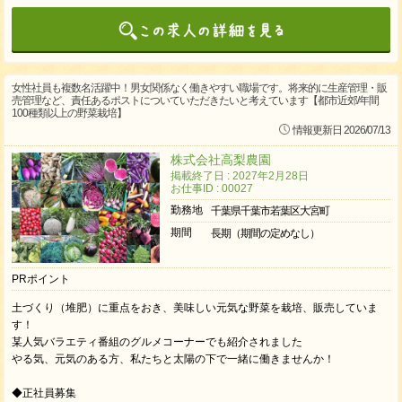
女性社員も複数名活躍中！男女関係なく働きやすい職場です。将来的に生産管理・販
売管理など、責任あるポストについていただきたいと考えています【都市近郊/年間
100種類以上の野菜栽培】
情報更新日 2026/07/13
株式会社高梨農園
掲載終了日 : 2027年2月28日
お仕事ID : 00027
勤務地
千葉県千葉市若葉区大宮町
期間
長期（期間の定めなし）
PRポイント
土づくり（堆肥）に重点をおき、美味しい元気な野菜を栽培、販売していま
す！
某人気バラエティ番組のグルメコーナーでも紹介されました
やる気、元気のある方、私たちと太陽の下で一緒に働きませんか！
◆正社員募集