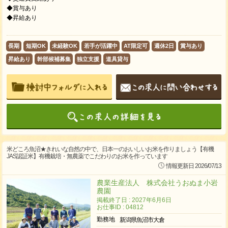
​◆賞与あり
​◆昇給あり
長期
短期OK
未経験OK
若手が活躍中
AT限定可
週休2日
賞与あり
昇給あり
幹部候補募集
独立支援
道具貸与
米どころ魚沼★きれいな自然の中で、日本一のおいしいお米を作りましょう【有機
JAS認証米】有機栽培・無農薬でこだわりのお米を作っています
情報更新日 2026/07/13
農業生産法人 株式会社うおぬま小岩
農園
掲載終了日 : 2027年6月6日
お仕事ID : 04812
勤務地
新潟県魚沼市大倉