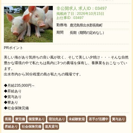
非公開求人 求人ID：03497
掲載終了日 : 2026年10月15日
お仕事ID : 03497
勤務地
鹿児島県出水郡長島町
期間
長期（期間の定めなし）
PRポイント
美しい海があり気持ちの良い風が吹く、そして美しい夕焼け・・・そんな自然
豊かな環境の中で私たちは島内に3つの農場を保有し、養豚業をおこなってい
ます。
出水市内から30分程度の島が私たちの職場です。
◆月給235,000円～
◆昇給あり
◆賞与あり
◆寮あり
◆社会保険完備
長期
寮完備
個室寮あり
宿泊先あり
未経験歓迎
若手が活躍中
賞与あり
昇給あり
社会保険完備
道具貸与