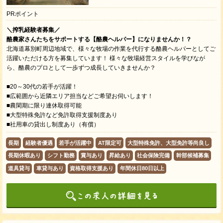
PRポイント
＼搾乳経験者募集／
酪農家さんたちをサポートする【酪農ヘルパー】になりませんか！？
北海道幕別町周辺地域で、様々な牧場の作業を代行する酪農ヘルパーとしてご
活躍いただける方を募集しています！ 様々な牧場経営スタイルを学びなが
ら、酪農のプロとして一歩ずつ成長していきませんか？
■20～30代の若手が活躍！
■広範囲から近隣エリア担当などご希望お伺いします！
■​農閑期に限り連休取得可能
■大型特殊免許など免許取得支援制度あり
■社用車の貸出し制度あり（有償）
長期
経験者優遇
若手が活躍中
AT限定可
大型特殊免許、大型免許等尚良し
長期休暇あり
シフト勤務
賞与あり
昇給あり
社会保険完備
幹部候補募集
道具貸与
車貸与あり
資格取得支援あり
年間休日80日以上