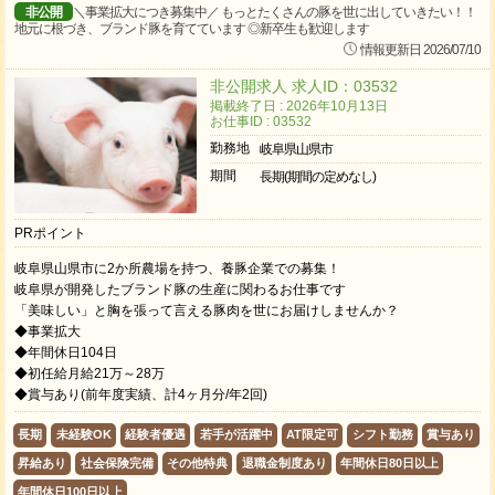
非公開
＼事業拡大につき募集中／ もっとたくさんの豚を世に出していきたい！！
地元に根づき、ブランド豚を育てています ◎新卒生も歓迎します
情報更新日 2026/07/10
非公開求人 求人ID：03532
掲載終了日 : 2026年10月13日
お仕事ID : 03532
勤務地
岐阜県山県市
期間
長期(期間の定めなし)
PRポイント
岐阜県山県市に2か所農場を持つ、養豚企業での募集！
岐阜県が開発したブランド豚の生産に関わるお仕事です
「美味しい」と胸を張って言える豚肉を世にお届けしませんか？
◆事業拡大
◆年間休日104日
◆初任給月給21万～28万
◆賞与あり(前年度実績、計4ヶ月分/年2回)
長期
未経験OK
経験者優遇
若手が活躍中
AT限定可
シフト勤務
賞与あり
昇給あり
社会保険完備
その他特典
退職金制度あり
年間休日80日以上
年間休日100日以上