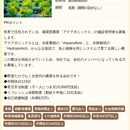
勤務地
新潟県長岡市
期間
長期（期間の定めなし）
PRポイント
世界で注目されている、循環型農業「アクアポニックス」の施設管理者を募集
します。
アクアポニックスとは、水産養殖の「Aquaculture」と、水耕栽培の
「Hydroponics」からなる造語で、魚と植物を同じシステムで育てる新しい農
業です。
この農法を持続させていくため、当社では、会社のメンバーになってくれる方
を募集しています。
◆野菜だけでなく次世代の農業を作る会社です！
◆年間休日123日
◆育児手当制度（子一人につき月15,000円支給）
◆リフレッシュ休暇制度（勤続５年毎に10日支給）
◆自己研磨制度（年間6万円）
長期
経験者優遇
長期休暇あり
週休2日
賞与あり
昇給あり
社会保険完備
幹部候補募集
道具貸与
その他特典
年間休日80日以上
年収300万円以上
年間休日110日以上
年間休日100日以上