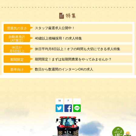
スタッフ厳選求人公開中！
雰囲気の良さ
自動車免許
40歳以上積極採用！の求人特集
(AT限定)
休日が
休日平均月8日以上！オフの時間も大切にできる求人特集
月6日以上
期間限定！まずは短期間農業をやってみませんか？
期間限定
数日から数週間のインターンOKの求人
新卒向け