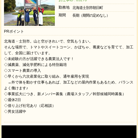
お仕事ID : 03270
勤務地
北海道士別市朝日町
期間
長期（期間の定めなし）
PRポイント
北海道・士別市。山と空がきれいで、空気もうまい。
そんな場所で、トマトやスイートコーン、かぼちゃ、蕎麦などを育てて、加工
して、全国に届けています。
◇未経験の方が活躍できる農業法人です！
◇減農薬、減化学肥料による特別栽培
◇スマート農業の導入
◇早くから六次産業化に取り組み、通年雇用を実現
→外で体を動かす仕事もあれば、加工などの屋内作業もあるため、バランス
よく働けます♪
◇事業拡大につき、新メンバー募集（農場スタッフ／幹部候補同時募集）
◇週休2日
◇借り上げ社宅あり（応相談）
◇男女活躍中