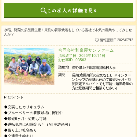
水稲、野菜の多品目生産！果樹の養液栽培もしている当社で本気の農業やってみませ
んか？
情報更新日 2026/07/13
合同会社和泉屋サンファーム
掲載終了日 : 2026年10月4日
お仕事ID : 03563
勤務地
長野県上伊那郡南箕輪村大泉
期間
長期(雇用期間の定めなし)、※インター
ンシップの意味も込めて最短6ヶ月～期
間限定アルバイトでも可能（短期希望の
方は勤務期間ご相談ください）
PRポイント
◆充実したカリキュラム
◆ブルーベリーの養液栽培に挑戦中
◆最短6ヶ月～短期も可能
◆運転免許はAT限定も可（MT免許尚可）
◆借り上げ社宅あり
◆交通費支給あり