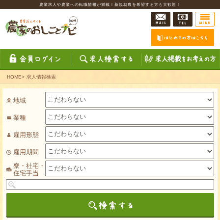
農業求人や農業への転職情報が満載！新規就農を希望する方も大歓迎！
HOME
>
求人情報検索
地域
業種
雇用形態
雇用期間
寮・社宅・
住宅手当