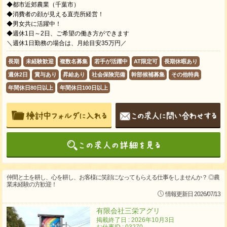
◆都市近郊農業（千葉市）
◆消費者の顔が見える直売所経営！
◆男女共に活躍中！
◆週休1日～2日、ご希望の働き方ができます
＼週休1日勤務の場合は、月給目安35万円／
長期
未経験歓迎
複数名募集
若手が活躍中
AT限定可
長期休暇あり
週休2日
賞与あり
昇給あり
社会保険完備
幹部候補募集
その他特典
年間休日80日以上
年間休日100日以上
仲間と土を耕し、心を耕し、お客様に笑顔になってもらえる仕事をしませんか？ ◎農
業未経験の方歓迎！
情報更新日 2026/07/13
有限会社三栄アグリ
掲載終了日 : 2026年10月3日