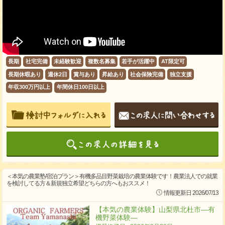
長期
社宅完備
未経験歓迎
複数名募集
若手が活躍中
AT限定可
長期休暇あり
週休2日
賞与あり
昇給あり
社会保険完備
独立支援
年収300万円以上
年間休日100日以上
＜本気の農業塾/宿泊プラン＞有機多品目野菜栽培の農業体験です！農業法人での就業
を検討してる方＆新規独立希望どちらの方へもおススメ！
情報更新日 2026/07/13
【本気の農業体験】山梨県北杜市―有
機野菜体験―