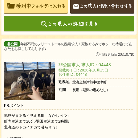
非公開
年齢不問のフリーストールの酪農求人！家族ぐるみでホットな待遇にてあ
なたをお待ちしております♪
情報更新日 2026/07/10
非公開求人 求人ID：04448
掲載終了日 : 2026年10月15日
お仕事ID : 04448
勤務地
北海道標津郡中標津町
期間
長期（期間の定めなし）
PRポイント
地球がまあるく見える町「なかしべつ」
町内空港まで20分♪羽田空港まで2時間♪
北海道のトカイナカで暮らそう♪