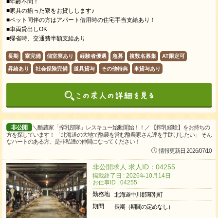
■年齢不問！
■家具の揃った寮をお貸しします♪
■ペット同伴の方はアパート借用時の住宅手当支給あり！
■車両貸出しOK
■帰省時、交通費半額支給あり
長期
寮完備
個室寮あり
経験者優遇
急募
複数名募集
AT限定可
昇給あり
社会保険完備
道具貸与
その他特典
車貸与あり
非公開
＼酪農家「搾乳部隊」レスキュー始動開始！！／ 【搾乳経験】をお持ちの
方を探しています！ 「北海道の大地で酪農を営む酪農家さん達を手助けしたい」 そん
なハートのある方、是非私達の仲間になってください！
情報更新日 2026/07/10
非公開求人 求人ID：04255
掲載終了日 : 2026年10月14日
お仕事ID : 04255
勤務地
北海道中川郡幕別町
期間
長期（期間の定めなし）