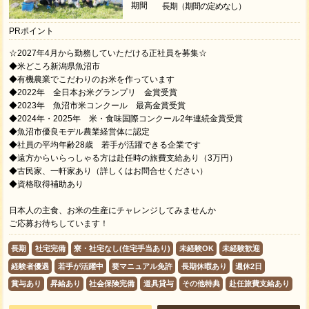
期間
長期（期間の定めなし）
PRポイント
☆2027年4月から勤務していただける正社員を募集☆
◆米どころ新潟県魚沼市
◆有機農業でこだわりのお米を作っています
◆2022年 全日本お米グランプリ 金賞受賞
◆2023年 魚沼市米コンクール 最高金賞受賞
◆2024年・2025年 米・食味国際コンクール2年連続金賞受賞
◆魚沼市優良モデル農業経営体に認定
◆社員の平均年齢28歳 若手が活躍できる企業です
◆遠方からいらっしゃる方は赴任時の旅費支給あり（3万円）
◆古民家、一軒家あり（詳しくはお問合せください）
◆資格取得補助あり
日本人の主食、お米の生産にチャレンジしてみませんか
ご応募お待ちしています！
長期
社宅完備
寮・社宅なし(住宅手当あり)
未経験OK
未経験歓迎
経験者優遇
若手が活躍中
要マニュアル免許
長期休暇あり
週休2日
賞与あり
昇給あり
社会保険完備
道具貸与
その他特典
赴任旅費支給あり