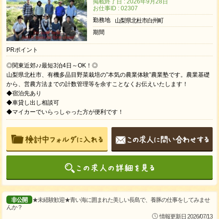
掲載終了日 : 2026年9月28日
お仕事ID : 02307
勤務地
山梨県北杜市白州町
期間
PRポイント
◎関東近郊♪♪最短3泊4日～OK！◎
山梨県北杜市、有機多品目野菜栽培の”本気の農業体験”農業塾です。農業基礎
から、営農方法までの計数管理等を余すことなくお伝えいたします！
◆宿泊先あり
◆車貸し出し相談可
◆マイカーでいらっしゃった方が便利です！
非公開
★未経験歓迎★青い海に囲まれた美しい長島で、養豚の仕事をしてみませ
んか？
情報更新日 2026/07/13