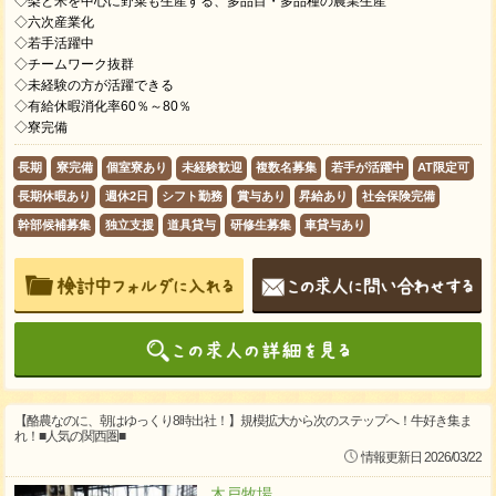
◇梨と米を中心に野菜も生産する、多品目・多品種の農業生産
◇六次産業化
◇若手活躍中
◇チームワーク抜群
◇未経験の方が活躍できる
◇有給休暇消化率60％～80％
◇寮完備
長期
寮完備
個室寮あり
未経験歓迎
複数名募集
若手が活躍中
AT限定可
長期休暇あり
週休2日
シフト勤務
賞与あり
昇給あり
社会保険完備
幹部候補募集
独立支援
道具貸与
研修生募集
車貸与あり
【酪農なのに、朝はゆっくり8時出社！】規模拡大から次のステップへ！牛好き集ま
れ！■人気の関西圏■
情報更新日 2026/03/22
木戸牧場