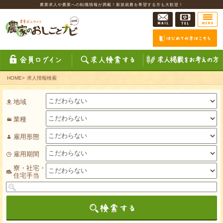
農業求人や農業への転職情報が満載！新規就農を希望する方も大歓迎！
HOME
>
求人情報検索
地域
業種
雇用形態
雇用期間
寮・社宅・
住宅手当