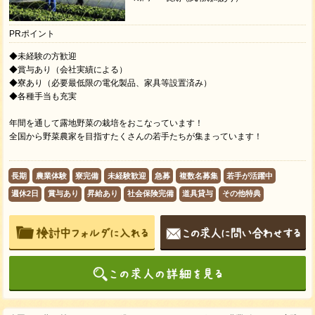
PRポイント
◆未経験の方歓迎
◆賞与あり（会社実績による）
◆寮あり（必要最低限の電化製品、家具等設置済み）
◆各種手当も充実
年間を通して露地野菜の栽培をおこなっています！
全国から野菜農家を目指すたくさんの若手たちが集まっています！
長期
農業体験
寮完備
未経験歓迎
急募
複数名募集
若手が活躍中
週休2日
賞与あり
昇給あり
社会保険完備
道具貸与
その他特典