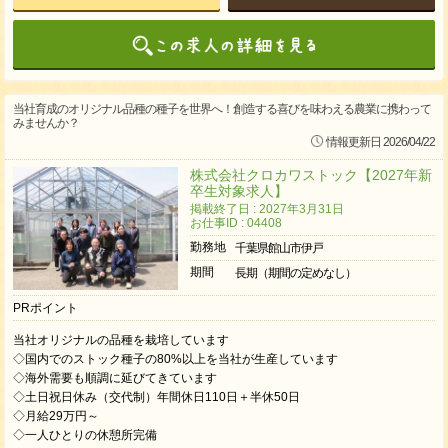
当社育成のオリジナル品種の種子を世界へ！創造する喜びを味わえる農業に携わって
みませんか？
情報更新日 2026/04/22
株式会社クロカワストック【2027年新
卒生対象求人】
掲載終了日 : 2027年3月31日
お仕事ID : 04408
勤務地
千葉県館山市伊戸
期間
長期（期間の定めなし）
PRポイント
当社オリジナルの品種を栽培しています
◇国内でのストック種子の80%以上を当社が生産しています
◇海外需要も順調に延びてきています
◇土日祝日休み（交代制）年間休日110日＋半休50日
◇月給29万円～
◇一人ひとりの休憩所完備