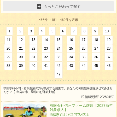
もっとこだわって探す
466件中 451～460件を表示
1
2
3
4
5
6
7
8
9
10
11
12
13
14
15
16
17
18
19
20
21
22
23
24
25
26
27
28
29
30
31
32
33
34
35
36
37
38
39
40
41
42
43
44
45
46
47
学部学科不問・若き農業の力が集結する農園で、あなたの可能性を開花させてみませ
んか？【1年分の米、季節のお野菜支給】
情報更新日 2026/04/27
有限会社信州ファーム荻原【2027新卒
対象求人】
掲載終了日 : 2027年3月31日