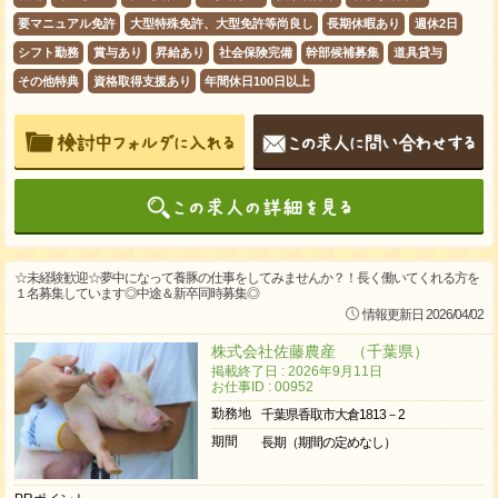
要マニュアル免許
大型特殊免許、大型免許等尚良し
長期休暇あり
週休2日
シフト勤務
賞与あり
昇給あり
社会保険完備
幹部候補募集
道具貸与
その他特典
資格取得支援あり
年間休日100日以上
☆未経験歓迎☆夢中になって養豚の仕事をしてみませんか？！長く働いてくれる方を
１名募集しています◎中途＆新卒同時募集◎
情報更新日 2026/04/02
株式会社佐藤農産 （千葉県）
掲載終了日 : 2026年9月11日
お仕事ID : 00952
勤務地
千葉県香取市大倉1813－2
期間
長期（期間の定めなし）