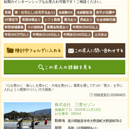
短期のインターンシップもお受入れ可能です！ご相談ください。
長期
寮・社宅なし(住宅手当あり)
未経験OK
未経験歓迎
若手が活躍中
AT限定可
長期休暇あり
シフト勤務
賞与あり
昇給あり
社会保険完備
幹部候補募集
その他特典
退職金制度あり
年間休日80日以上
年収300万円以上
年間休日110日以上
年間休日100日以上
土日休み
『心を豊かに・暮らしを豊かに・大地を豊かに』農業を通して3つの「豊さ」を手に
入れよう☆農業やりたい方大募集！
情報更新日 2026/04/15
株式会社 三豊セゾン
掲載終了日 : 2026年11月13日
お仕事ID : 00044
勤務地
香川県観音寺市大野原町大野原6076-2
期間
長期（試用期間あり）