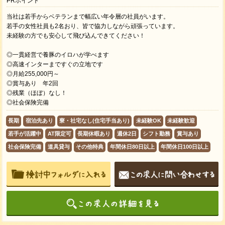
PRポイント
当社は若手からベテランまで幅広い年令層の社員がいます。
若手の女性社員も2名おり、皆で協力しながら頑張っています。
未経験の方でも安心して飛び込んできてください！
◎一貫経営で養豚のイロハが学べます
◎高速インターまですぐの立地です
◎月給255,000円～
◎賞与あり 年2回
◎残業（ほぼ）なし！
◎社会保険完備
長期
宿泊先あり
寮・社宅なし(住宅手当あり)
未経験OK
未経験歓迎
若手が活躍中
AT限定可
長期休暇あり
週休2日
シフト勤務
賞与あり
社会保険完備
道具貸与
その他特典
年間休日80日以上
年間休日100日以上