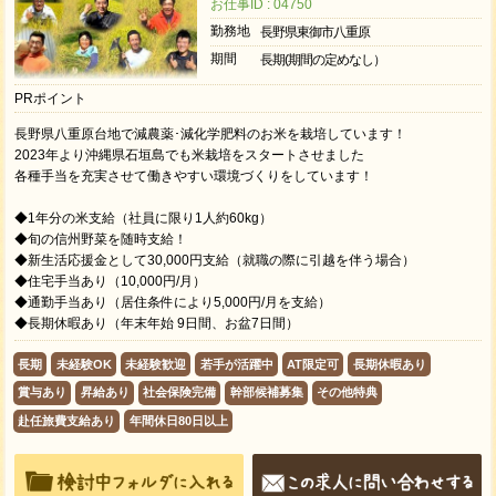
お仕事ID : 04750
勤務地
長野県東御市八重原
期間
長期(期間の定めなし）
PRポイント
長野県八重原台地で減農薬･減化学肥料のお米を栽培しています！
2023年より沖縄県石垣島でも米栽培をスタートさせました
各種手当を充実させて働きやすい環境づくりをしています！
◆1年分の米支給（社員に限り1人約60kg）
◆旬の信州野菜を随時支給！
◆新生活応援金として30,000円支給（就職の際に引越を伴う場合）
◆住宅手当あり（10,000円/月）
◆通勤手当あり（居住条件により5,000円/月を支給）
◆長期休暇あり（年末年始 9日間、お盆7日間）
長期
未経験OK
未経験歓迎
若手が活躍中
AT限定可
長期休暇あり
賞与あり
昇給あり
社会保険完備
幹部候補募集
その他特典
赴任旅費支給あり
年間休日80日以上