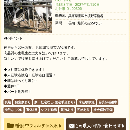
掲載終了日 : 2027年3月10日
お仕事ID : 00306
勤務地
兵庫県宝塚市境野字柳谷
期間
長期（期間の定めなし）
PRポイント
神戸から50分程度、兵庫県宝塚市の牧場です。
高品質の生乳生産に力を注いでおります。
新しい力で牧場を盛り上げてください！ ご応募お待ちしています。
◆入社前に体験できます！
◆未経験者歓迎！経験者は優遇！
◆朝はゆっくり8時～
◆週休2日
◆パート勤務可！
長期
個室寮あり
寮・社宅なし(住宅手当あり)
未経験歓迎
若手が活躍中
免許なしOK
週休2日
シフト勤務
賞与あり
昇給あり
社会保険完備