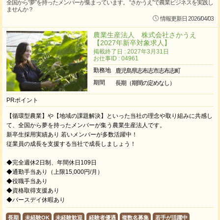
全国から“夢”を持ったメンバーが集まっています。 “さかうえ”で農業ビジネスを実践し
ませんか？
情報更新日 2026/04/03
農業生産法人 株式会社さかうえ
【2027年新卒対象求人】
掲載終了日 : 2027年3月31日
お仕事ID : 04961
勤務地
鹿児島県志布志市志布志町
期間
長期（期間の定めなし）
PRポイント
【循環型農業】や【地域の課題解決】といった当社の理念や取り組みに共感し
て、全国から夢を持ったメンバーが集う農業生産法人です。
新卒生採用実績あり 若いメンバーが多数活躍中！
従業員の成長を支援する当社で成長しましょう！
◆完全週休2日制、年間休日109日
◆通勤手当あり（上限15,000円/月）
◆役職手当あり
◆資格取得支援あり
◆バースデイ休暇あり
長期
未経験OK
未経験歓迎
経験者優遇
複数名募集
若手が活躍中