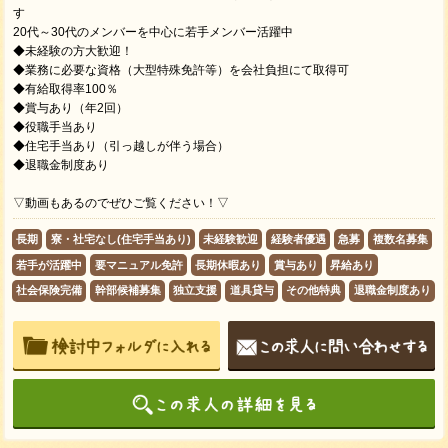
す
20代～30代のメンバーを中心に若手メンバー活躍中
◆未経験の方大歓迎！
◆業務に必要な資格（大型特殊免許等）を会社負担にて取得可
◆有給取得率100％
◆賞与あり（年2回）
◆役職手当あり
◆住宅手当あり（引っ越しが伴う場合）
◆退職金制度あり
▽動画もあるのでぜひご覧ください！▽
長期
寮・社宅なし(住宅手当あり)
未経験歓迎
経験者優遇
急募
複数名募集
若手が活躍中
要マニュアル免許
長期休暇あり
賞与あり
昇給あり
社会保険完備
幹部候補募集
独立支援
道具貸与
その他特典
退職金制度あり