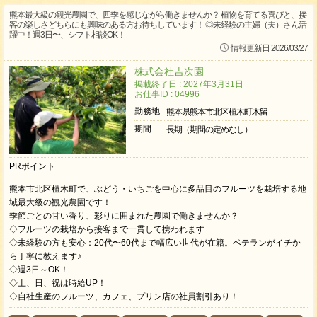
熊本最大級の観光農園で、四季を感じながら働きませんか？ 植物を育てる喜びと、接
客の楽しさどちらにも興味のある方お待ちしています！ ◎未経験の主婦（夫）さん活
躍中！週3日〜、シフト相談OK！
情報更新日 2026/03/27
株式会社吉次園
掲載終了日 : 2027年3月31日
お仕事ID : 04996
勤務地
熊本県熊本市北区植木町木留
期間
長期（期間の定めなし）
PRポイント
熊本市北区植木町で、ぶどう・いちごを中心に多品目のフルーツを栽培する地
域最大級の観光農園です！
季節ごとの甘い香り、彩りに囲まれた農園で働きませんか？
◇フルーツの栽培から接客まで一貫して携われます
◇未経験の方も安心：20代〜60代まで幅広い世代が在籍。ベテランがイチか
ら丁寧に教えます♪
◇週3日～OK！
◇土、日、祝は時給UP！
◇自社生産のフルーツ、カフェ、プリン店の社員割引あり！