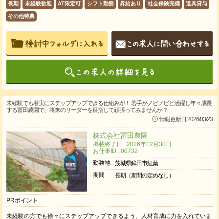
長期
未経験歓迎
AT限定可
シフト勤務
昇給あり
社会保険完備
道具貸与
その他特典
未経験でも着実にステップアップできる仕組みが！ 若手がノビノビと活躍し年々成長
する冨田農園で、将来のリーダーを目指して頑張ってみませんか？
情報更新日 2026/03/23
株式会社冨田農園
掲載終了日 : 2026年12月30日
お仕事ID : 00732
勤務地
茨城県鉾田市紅葉
期間
長期（期間の定めなし）
PRポイント
未経験の方でも徐々にステップアップできるよう、人材育成に力を入れていま