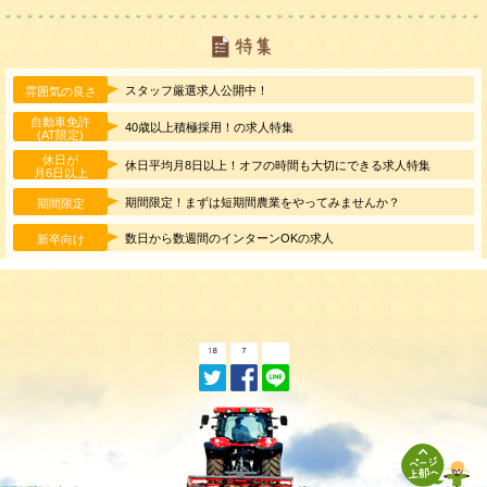
スタッフ厳選求人公開中！
雰囲気の良さ
自動車免許
40歳以上積極採用！の求人特集
(AT限定)
休日が
休日平均月8日以上！オフの時間も大切にできる求人特集
月6日以上
期間限定！まずは短期間農業をやってみませんか？
期間限定
数日から数週間のインターンOKの求人
新卒向け