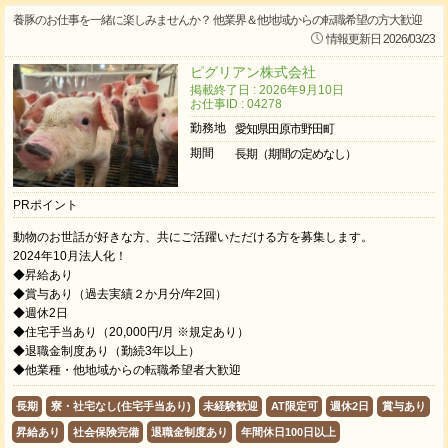
養豚のお仕事を一緒に楽しみませんか？ 他業界＆他地域からの転職希望の方大歓迎
情報更新日 2026/03/23
ピグリアン株式会社
掲載終了日 : 2026年9月10日
お仕事ID : 04278
勤務地
愛知県田原市野田町
期間
長期（期間の定めなし）
PRポイント
動物のお世話が好きな方、共にご活躍いただける方を募集します。
2024年10月法人化！
◆昇給あり
◆賞与あり（過去実績２か月分/年2回）
◆週休2日
◆住宅手当あり（20,000円/月 ※規定あり）
◆退職金制度あり（勤続3年以上）
◆他業種・他地域からの転職希望者大歓迎
長期
寮・社宅なし(住宅手当あり)
未経験歓迎
AT限定可
週休2日
賞与あり
昇給あり
社会保険完備
退職金制度あり
年間休日100日以上